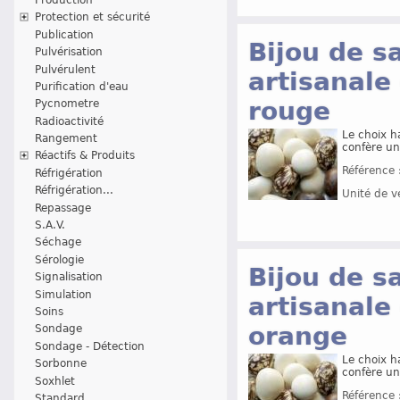
Protection et sécurité
Publication
Bijou de s
Pulvérisation
Pulvérulent
artisanale 
Purification d'eau
rouge
Pycnometre
Radioactivité
Le choix h
Rangement
confère un
Réactifs & Produits
Référence 
Réfrigération
Réfrigération...
Unité de v
Repassage
S.A.V.
Séchage
Sérologie
Bijou de s
Signalisation
Simulation
artisanale 
Soins
orange
Sondage
Sondage - Détection
Le choix h
Sorbonne
confère un
Soxhlet
Référence 
Standard