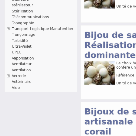
stérilisateur
Unité de v
Stérilisation
Télécommunications
Topographie
Transport Logistique Manutention
Bijou de s
Tronçonnage
Turbidité
Réalisatio
Ultra-Violet
dominante
UPLC
Vaporisation
Le choix h
Ventilateur
confère un
Ventilation
Référence 
Verrerie
Vétérinaire
Unité de v
Vide
Bijoux de 
artisanale 
corail