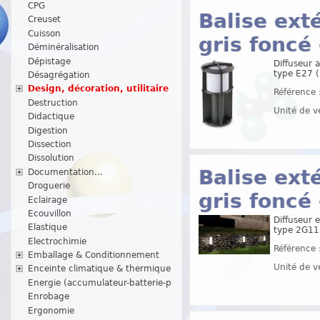
CPG
Balise ext
Creuset
Cuisson
gris foncé
Déminéralisation
Dépistage
Diffuseur 
type E27 (
Désagrégation
Design, décoration, utilitaire
Référence 
Destruction
Unité de v
Didactique
Digestion
Dissection
Dissolution
Balise ext
Documentation...
Droguerie
gris foncé
Eclairage
Ecouvillon
Diffuseur 
Elastique
type 2G11 
Electrochimie
Référence 
Emballage & Conditionnement
Unité de v
Enceinte climatique & thermique
Energie (accumulateur-batterie-p
Enrobage
Ergonomie