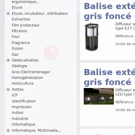
ergonomique...
Balise ext
Etuve
gris foncé
Etuve, incubateur, stérilisateur
Extraction
Diffuseur 
Film protecteur
type E27 (
Filtration
Référence 
Four
Fragrance
Unité de v
Fusion
Gaz
Géolocalisation
Géologie
Balise ext
Gros Electroménager
Homogénéisation
gris foncé
Horticulture
Hottes
Diffuseur 
LED type (
ICP
Identification
Référence 
Impression
Unité de v
Indoor
Industrie
Informatique
Informatique, Multimedia...