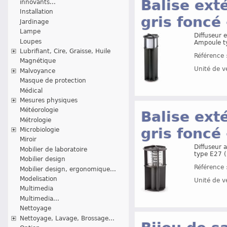
Balise ext
innovants...
Installation
gris foncé
Jardinage
Lampe
Diffuseur 
Loupes
Ampoule ty
Lubrifiant, Cire, Graisse, Huile
Référence 
Magnétique
Unité de v
Malvoyance
Masque de protection
Médical
Mesures physiques
Météorologie
Balise ext
Métrologie
gris foncé
Microbiologie
Miroir
Diffuseur 
Mobilier de laboratoire
type E27 (
Mobilier design
Référence 
Mobilier design, ergonomique...
Modelisation
Unité de v
Multimedia
Multimedia...
Nettoyage
Nettoyage, Lavage, Brossage...