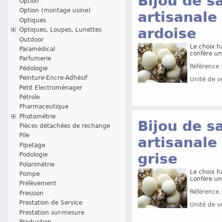
Bijou de s
Option
Option (montage usine)
artisanale 
Optiques
ardoise
Optiques, Loupes, Lunettes
Outdoor
Le choix h
Paramédical
confère un
Parfumerie
Référence 
Pédologie
Peinture-Encre-Adhésif
Unité de v
Petit Electroménager
Pétrole
Pharmaceutique
Photométrie
Bijou de s
Pièces détachées de rechange
Pile
artisanale 
Pipetage
grise
Podologie
Polarimétrie
Le choix h
Pompe
confère un
Prélèvement
Référence 
Pression
Prestation de Service
Unité de v
Prestation sur-mesure
Production