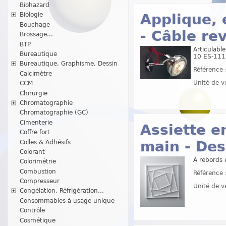
Biohazard
Applique, 
Biologie
Bouchage
- Câble re
Brossage...
BTP
Articulabl
Bureautique
10 ES-111 
Bureautique, Graphisme, Dessin
Référence 
Calcimètre
Unité de v
CCM
Chirurgie
Chromatographie
Chromatographie (GC)
Cimenterie
Assiette en
Coffre fort
main - Des
Colles & Adhésifs
Colorant
A rebords 
Colorimétrie
Combustion
Référence 
Compresseur
Unité de v
Congélation, Réfrigération...
Consommables à usage unique
Contrôle
Cosmétique