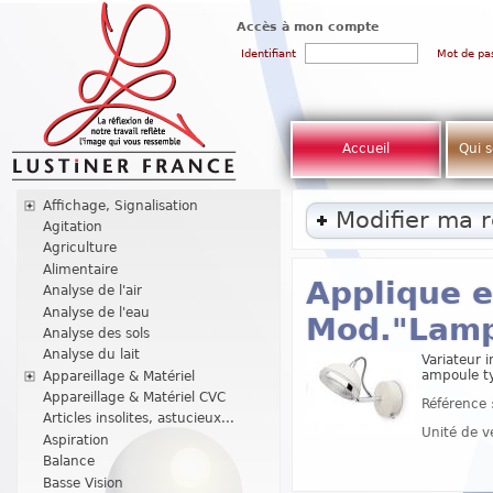
Accès à mon compte
Identifiant
Mot de pa
Accueil
Qui 
Affichage, Signalisation
Modifier ma 
Agitation
Agriculture
Alimentaire
Applique e
Analyse de l'air
Analyse de l'eau
Mod."Lamp
Analyse des sols
Analyse du lait
Variateur 
ampoule t
Appareillage & Matériel
Appareillage & Matériel CVC
Référence 
Articles insolites, astucieux...
Unité de v
Aspiration
Balance
Basse Vision