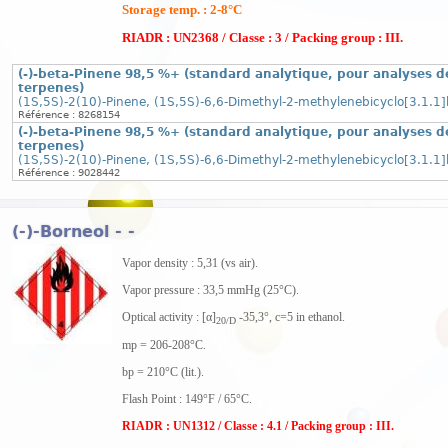
Storage temp. : 2-8°C
RIADR : UN2368 / Classe : 3 / Packing group : III.
(-)-beta-Pinene 98,5 %+ (standard analytique, pour analyses d
terpenes)
(1S,5S)-2(10)-Pinene, (1S,5S)-6,6-Dimethyl-2-methylenebicyclo[3.1.1
Référence : 8268154
(-)-beta-Pinene 98,5 %+ (standard analytique, pour analyses d
terpenes)
(1S,5S)-2(10)-Pinene, (1S,5S)-6,6-Dimethyl-2-methylenebicyclo[3.1.1
Référence : 9028442
(-)-Borneol - -
Vapor density : 5,31 (vs air).
Vapor pressure : 33,5 mmHg (25°C).
Optical activity : [α]
-35,3°, c=5 in ethanol.
20/D
mp = 206-208°C.
bp = 210°C (lit.).
Flash Point : 149°F / 65°C.
RIADR : UN1312 / Classe : 4.1 / Packing group : III.