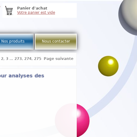
e
Panier d'achat
Votre panier est vide
Nos produits
Nous contacter
,
2
,
3
...
273
,
274
,
275
Page suivante
our analyses des