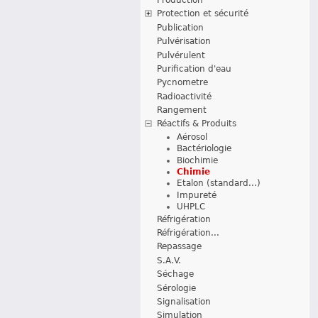
Protection et sécurité
Publication
Pulvérisation
Pulvérulent
Purification d'eau
Pycnometre
Radioactivité
Rangement
Réactifs & Produits
Aérosol
Bactériologie
Biochimie
Chimie
Etalon (standard...)
Impureté
UHPLC
Réfrigération
Réfrigération...
Repassage
S.A.V.
Séchage
Sérologie
Signalisation
Simulation