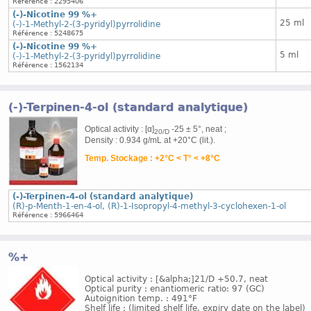
Référence : 2295406
(-)-Nicotine 99 %+
25 ml
(-)-1-Methyl-2-(3-pyridyl)pyrrolidine
Référence : 5248675
(-)-Nicotine 99 %+
5 ml
(-)-1-Methyl-2-(3-pyridyl)pyrrolidine
Référence : 1562134
(-)-Terpinen-4-ol (standard analytique)
Optical activity : [α]
-25 ± 5°, neat ;
20/D
Density : 0.934 g/mL at +20°C (lit.).
Temp. Stockage : +2°C < T° < +8°C
(-)-Terpinen-4-ol (standard analytique)
(R)-p-Menth-1-en-4-ol, (R)-1-Isopropyl-4-methyl-3-cyclohexen-1-ol
Référence : 5966464
%+
Optical activity : [&alpha;]21/D +50.7, neat
Optical purity : enantiomeric ratio: 97 (GC)
Autoignition temp. : 491°F
Shelf life : (limited shelf life, expiry date on the label)