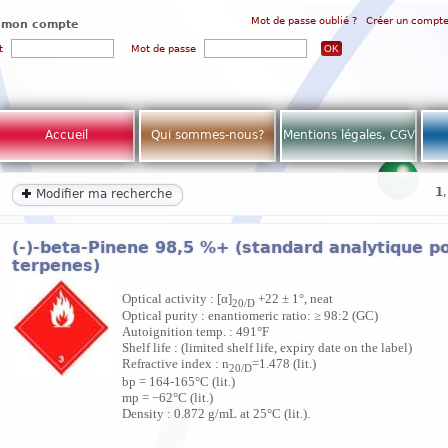
Mot de passe oublié ?
Créer un compt
 mon compte
t
Mot de passe
Accueil
Qui sommes-nous?
Mentions légales, CGV
1
Modifier ma recherche
(-)-beta-Pinene 98,5 %+ (standard analytique p
terpenes)
Optical activity : [α]
+22 ± 1°, neat
20/D
Optical purity : enantiomeric ratio: ≥ 98:2 (GC)
Autoignition temp. : 491°F
Shelf life : (limited shelf life, expiry date on the label)
Refractive index : n
=1.478 (lit.)
20/D
bp = 164-165°C (lit.)
mp = −62°C (lit.)
Density : 0.872 g/mL at 25°C (lit.).