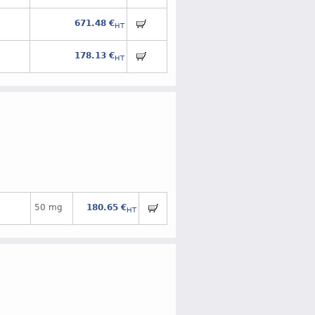
671.48 €
HT
178.13 €
HT
50 mg
180.65 €
HT