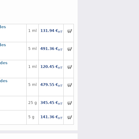
des
1 ml
131.94 €
HT
des
5 ml
491.36 €
HT
 des
1 ml
120.45 €
HT
 des
5 ml
479.55 €
HT
25 g
345.45 €
HT
5 g
141.36 €
HT