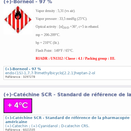
(+)-Borneol - 97 %
Vapor density : 5,31 (vs air).
Vapor pressure : 33,5 mmHg (25°C).
Optical activity : [α]
+36°, c=5 in ethanol.
20/D
mp = 206-209°C.
bp = 210°C (lit.).
Flash Point : 149°F / 65°C.
RIADR : UN1312 / Classe : 4.1 / Packing group : III.
(+)-Borneol - 97 %
endo-(1S)-1,7,7-Trimethylbicyclo[2.2.1]heptan-2-ol
Référence : 3297278
(+)-Catéchine SCR - Standard de référence de 
(+)-Catéchine SCR - Standard de référence de la pharmacopée
américaine
(+)-Catechin ; (+)-Cyanidanol ; D-catechin CRS.
Référence : 6021535