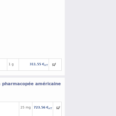
1 g
311.55 €
HT
la pharmacopée américaine
25 mg
723.56 €
HT