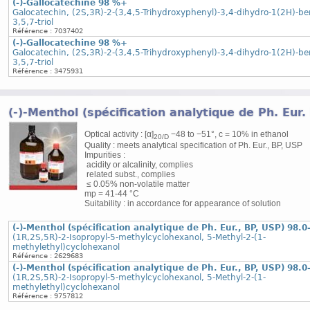
(-)-Gallocatechine 98 %+
Galocatechin, (2S,3R)-2-(3,4,5-Trihydroxyphenyl)-3,4-dihydro-1(2H)-b
3,5,7-triol
Référence : 7037402
(-)-Gallocatechine 98 %+
Galocatechin, (2S,3R)-2-(3,4,5-Trihydroxyphenyl)-3,4-dihydro-1(2H)-b
3,5,7-triol
Référence : 3475931
(-)-Menthol (spécification analytique de Ph. Eur
Optical activity : [α]
−48 to −51°, c = 10% in ethanol
20/D
Quality : meets analytical specification of Ph. Eur., BP, USP
Impurities :
acidity or alcalinity, complies
related subst., complies
≤ 0.05% non-volatile matter
mp = 41-44 °C
Suitability : in accordance for appearance of solution
(-)-Menthol (spécification analytique de Ph. Eur., BP, USP) 98.0
(1R,2S,5R)-2-Isopropyl-5-methylcyclohexanol, 5-Methyl-2-(1-
methylethyl)cyclohexanol
Référence : 2629683
(-)-Menthol (spécification analytique de Ph. Eur., BP, USP) 98.0
(1R,2S,5R)-2-Isopropyl-5-methylcyclohexanol, 5-Methyl-2-(1-
methylethyl)cyclohexanol
Référence : 9757812