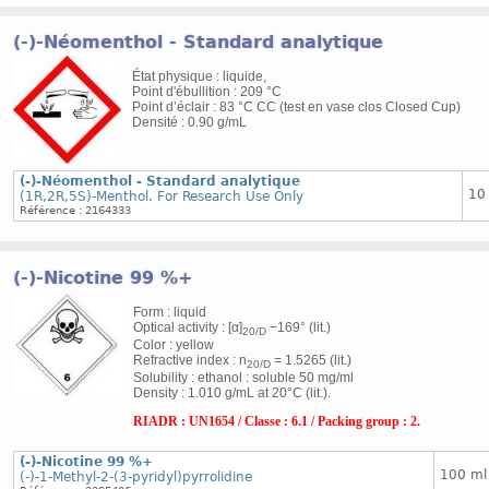
(-)-Néomenthol - Standard analytique
État physique : liquide,
Point d'ébullition : 209 °C
Point d’éclair : 83 °C CC (test en vase clos Closed Cup)
Densité : 0.90 g/mL
(-)-Néomenthol - Standard analytique
10
(1R,2R,5S)-Menthol. For Research Use Only
Référence : 2164333
(-)-Nicotine 99 %+
Form : liquid
Optical activity : [α]
−169° (lit.)
20/D
Color : yellow
Refractive index : n
= 1.5265 (lit.)
20/D
Solubility : ethanol : soluble 50 mg/ml
Density : 1.010 g/mL at 20°C (lit.).
RIADR : UN1654 / Classe : 6.1 / Packing group : 2.
(-)-Nicotine 99 %+
100 ml
(-)-1-Methyl-2-(3-pyridyl)pyrrolidine