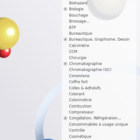
Biohazard
Biologie
Bouchage
Brossage...
BTP
Bureautique
Bureautique, Graphisme, Dessin
Calcimètre
CCM
Chirurgie
Chromatographie
Chromatographie (GC)
Cimenterie
Coffre fort
Colles & Adhésifs
Colorant
Colorimétrie
Combustion
Compresseur
Congélation, Réfrigération...
Consommables à usage unique
Contrôle
Cosmétique