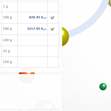
1 g
100 g
820.45 €
HT
500 g
3217.05 €
HT
100 g
25 g
250 g