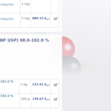
1 mg
enzopyran-
5 mg
889.55 €
enzopyran-
HT
. BP USP) 98.0-102.0 %
-102.0 %
1 kg
572.91 €
HT
-102.0 %
100 g
139.67 €
HT