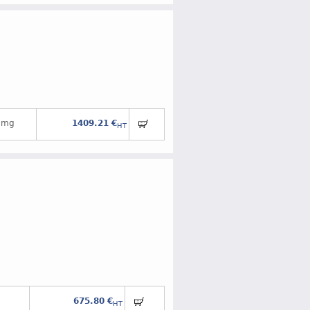
 mg
1409.21 €
HT
675.80 €
HT