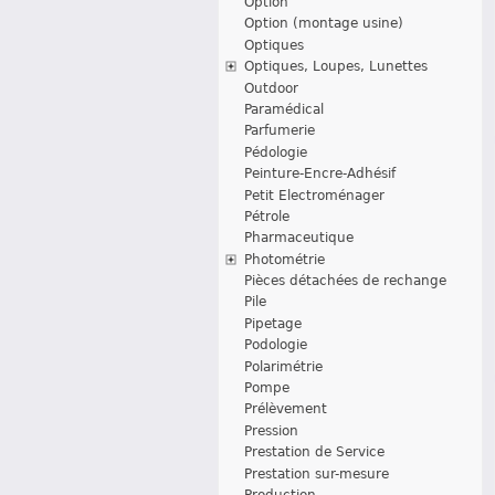
Option
Option (montage usine)
Optiques
Optiques, Loupes, Lunettes
Outdoor
Paramédical
Parfumerie
Pédologie
Peinture-Encre-Adhésif
Petit Electroménager
Pétrole
Pharmaceutique
Photométrie
Pièces détachées de rechange
Pile
Pipetage
Podologie
Polarimétrie
Pompe
Prélèvement
Pression
Prestation de Service
Prestation sur-mesure
Production