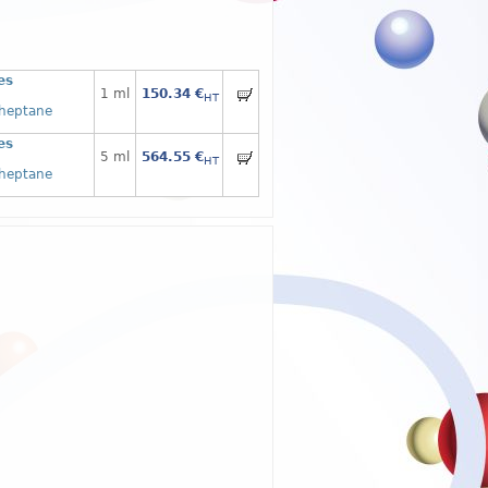
es
1 ml
150.34 €
HT
]heptane
es
5 ml
564.55 €
HT
]heptane