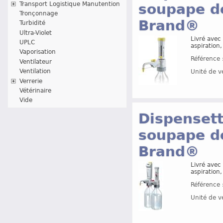
Transport Logistique Manutention
soupape de
Tronçonnage
Brand®
Turbidité
Ultra-Violet
Livré avec 
UPLC
aspiration
Vaporisation
Référence 
Ventilateur
Ventilation
Unité de v
Verrerie
Vétérinaire
Vide
Dispensett
soupape de
Brand®
Livré avec 
aspiration
Référence 
Unité de v