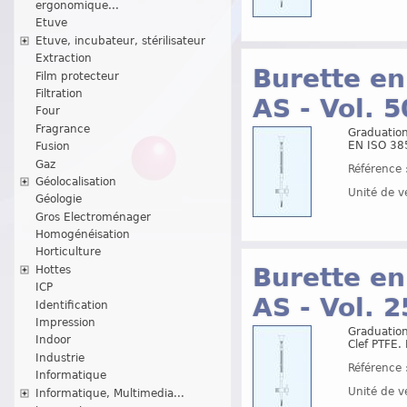
ergonomique...
Etuve
Etuve, incubateur, stérilisateur
Extraction
Burette en 
Film protecteur
Filtration
AS - Vol. 5
Four
Fragrance
Graduation
EN ISO 38
Fusion
Gaz
Référence 
Géolocalisation
Unité de v
Géologie
Gros Electroménager
Homogénéisation
Horticulture
Burette en 
Hottes
ICP
AS - Vol. 
Identification
Impression
Graduation
Indoor
Clef PTFE.
Industrie
Référence 
Informatique
Unité de v
Informatique, Multimedia...