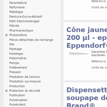
Référence 
Paramédical
Unité de v
Parfumerie
Pédologie
Peinture-Encre-Adhésif
Petit Electroménager
Pétrole
Cône jaune 
Pharmaceutique
Photométrie
200 µl - e
Pièces détachées de rechange
Eppendor
Pile
Pipetage
Garanties 
Podologie
bactérien.
Polarimétrie
Référence 
Pompe
Prélèvement
Unité de v
Pression
Prestation de Service
Prestation sur-mesure
Production
Dispensett
Protection et sécurité
Publication
soupape de
Pulvérisation
Brand®
Pulvérulent