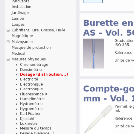
innovants...
Installation
Jardinage
Lampe
Burette en 
Loupes
AS - Vol. 5
Lubrifiant, Cire, Graisse, Huile
Magnétique
Graduation
Malvoyance
ISO 385.
Masque de protection
Référence 
Médical
Mesures physiques
Unité de v
Chronométrage
Densimétrie
Dosage (distribution...)
Electricité
Electronique
Compte-gou
Electronique
Fluorescence X
mm - Vol. 
Humidimétrie
Hydrométrie
Permet le 
Hygrométrie
ml.
Karl Fischer
Référence 
Kjeldahl
Luxmètre
Unité de v
Mesure du temps
Pesage (Balance...)