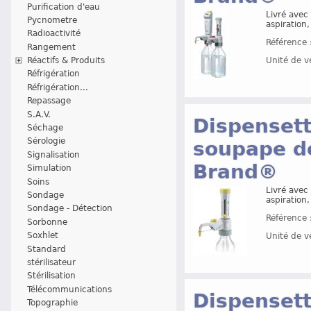
Purification d'eau
Livré avec 
Pycnometre
aspiration
Radioactivité
Référence 
Rangement
Réactifs & Produits
Unité de v
Réfrigération
Réfrigération...
Repassage
S.A.V.
Dispensett
Séchage
Sérologie
soupape de
Signalisation
Brand®
Simulation
Soins
Livré avec 
Sondage
aspiration
Sondage - Détection
Référence 
Sorbonne
Soxhlet
Unité de v
Standard
stérilisateur
Stérilisation
Télécommunications
Dispensett
Topographie