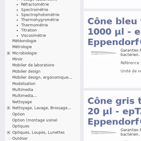
Réfractométrie
Spectrométrie
Spectrophotométrie
Cône bleu t
Thermohygrométrie
Thermométrie
1000 µl - 
Titration
Viscosimétrie
Eppendor
Météorologie
Métrologie
Garanties 
Microbiologie
bactérien.
Miroir
Référence 
Mobilier de laboratoire
Unité de v
Mobilier design
Mobilier design, ergonomique...
Modelisation
Multimedia
Multimedia...
Cône gris t
Nettoyage
Nettoyage, Lavage, Brossage...
20 µl - ep
Option
Eppendor
Option (montage usine)
Optiques
Garanties 
Optiques, Loupes, Lunettes
bactérien.
Outdoor