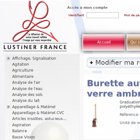
Accès à mon compte
Identifiant
Mot de pa
Accueil
Qui 
Affichage, Signalisation
Modifier ma 
Agitation
Agriculture
Alimentaire
Burette au
Analyse de l'air
Analyse de l'eau
verre ambr
Analyse des sols
Analyse du lait
Graduation
polyéthylè
Appareillage & Matériel
Appareillage & Matériel CVC
Référence 
Articles insolites, astucieux...
Unité de v
Aspiration
Balance
Basse Vision