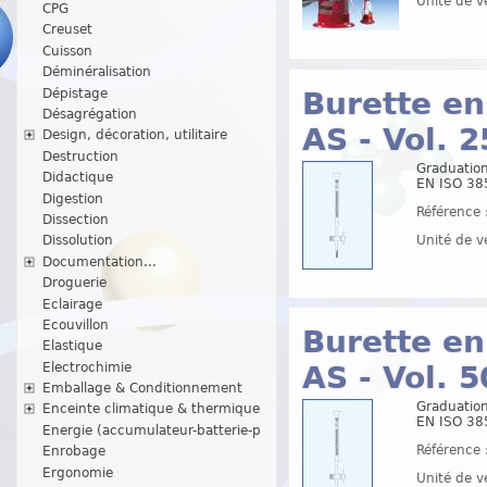
Unité de v
CPG
Creuset
Cuisson
Déminéralisation
Dépistage
Burette en 
Désagrégation
AS - Vol. 2
Design, décoration, utilitaire
Destruction
Graduation
Didactique
EN ISO 38
Digestion
Référence 
Dissection
Unité de v
Dissolution
Documentation...
Droguerie
Eclairage
Ecouvillon
Burette en 
Elastique
Electrochimie
AS - Vol. 5
Emballage & Conditionnement
Graduation
Enceinte climatique & thermique
EN ISO 38
Energie (accumulateur-batterie-p
Référence 
Enrobage
Ergonomie
Unité de v