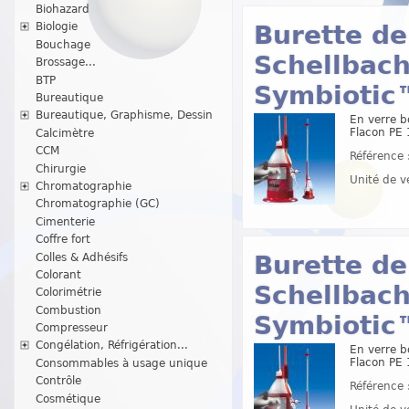
Biohazard
Burette de
Biologie
Bouchage
Schellbach 
Brossage...
BTP
Symbiotic
Bureautique
Bureautique, Graphisme, Dessin
En verre b
Flacon PE 
Calcimètre
CCM
Référence 
Chirurgie
Unité de v
Chromatographie
Chromatographie (GC)
Cimenterie
Coffre fort
Burette de
Colles & Adhésifs
Colorant
Schellbach 
Colorimétrie
Combustion
Symbiotic
Compresseur
Congélation, Réfrigération...
En verre b
Flacon PE 
Consommables à usage unique
Contrôle
Référence 
Cosmétique