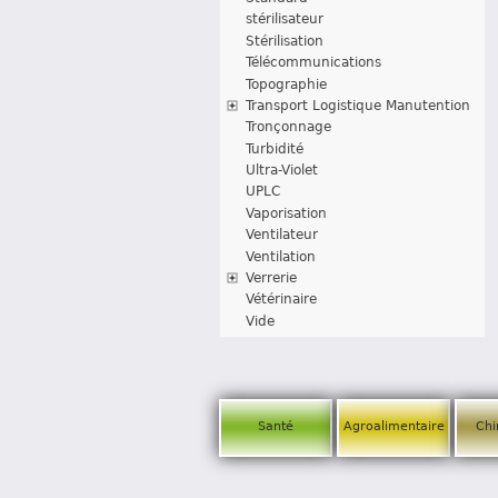
stérilisateur
Stérilisation
Télécommunications
Topographie
Transport Logistique Manutention
Tronçonnage
Turbidité
Ultra-Violet
UPLC
Vaporisation
Ventilateur
Ventilation
Verrerie
Vétérinaire
Vide
Santé
Agroalimentaire
Chi