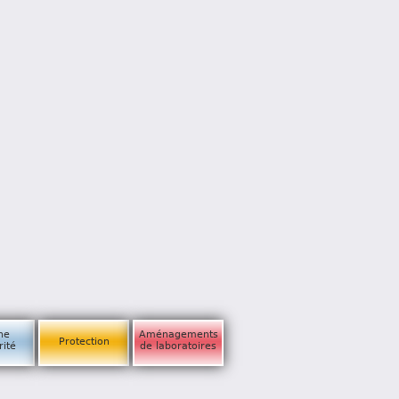
ne
Aménagements
Protection
rité
de laboratoires