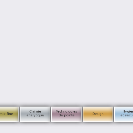
Chimie
Technologies
Hygiè
mie fine
Design
analytique
de pointe
et sécu