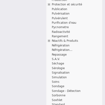
Protection et sécurité
Publication
Pulvérisation
Pulvérulent
Purification d'eau
Pycnometre
Radioactivité
Rangement
Réactifs & Produits
Réfrigération
Réfrigération...
Repassage
S.A.V.
Séchage
Sérologie
Signalisation
Simulation
Soins
Sondage
Sondage - Détection
Sorbonne
Soxhlet
Standard