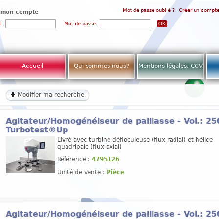
Mot de passe oublié ?
Créer un compt
 mon compte
t
Mot de passe
Accueil
Qui sommes-nous?
Mentions légales, CGV
Modifier ma recherche
Agitateur/Homogénéiseur de paillasse - Vol.: 25
Turbotest®Up
Livré avec turbine défloculeuse (flux radial) et hélice
quadripale (flux axial)
Référence :
4795126
Unité de vente :
Pièce
Agitateur/Homogénéiseur de paillasse - Vol.: 2