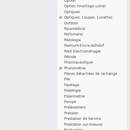
Option
Option (montage usine)
Optiques
Optiques, Loupes, Lunettes
Outdoor
Paramédical
Parfumerie
Pédologie
Peinture-Encre-Adhésif
Petit Electroménager
Pétrole
Pharmaceutique
Photométrie
Pièces détachées de rechange
Pile
Pipetage
Podologie
Polarimétrie
Pompe
Prélèvement
Pression
Prestation de Service
Prestation sur-mesure
Production