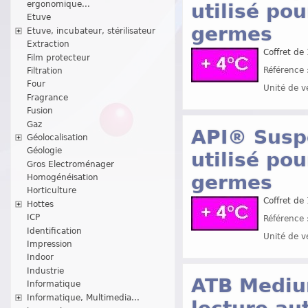
ergonomique...
utilisé po
Etuve
germes
Etuve, incubateur, stérilisateur
Extraction
Coffret de
Film protecteur
Référence 
Filtration
Four
Unité de v
Fragrance
Fusion
Gaz
API® Suspe
Géolocalisation
Géologie
utilisé po
Gros Electroménager
germes
Homogénéisation
Horticulture
Coffret de
Hottes
ICP
Référence 
Identification
Unité de v
Impression
Indoor
Industrie
ATB Mediu
Informatique
Informatique, Multimedia...