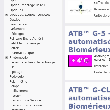
Option
Coffret de
Option (montage usine)
Référence 
Optiques
Optiques, Loupes, Lunettes
Unité de v
Outdoor
Paramédical
Parfumerie
ATB™ G-5 -
Pédologie
Peinture-Encre-Adhésif
automatisé
Petit Electroménager
Biomérieu
Pétrole
Pharmaceutique
Antibiogra
Photométrie
galeries. 
Pièces détachées de rechange
Référence 
Pile
Pipetage
Unité de v
Podologie
Polarimétrie
Pompe
ATB™ G-CLS
Prélèvement
Pression
automatisé
Prestation de Service
Biomérieu
Prestation sur-mesure
Production