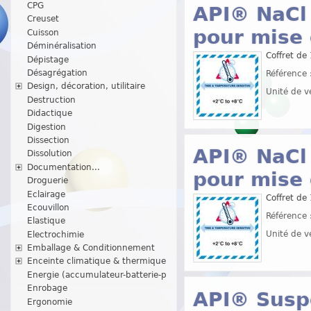
CPG
API® NaCl 
Creuset
pour mise
Cuisson
Déminéralisation
Coffret de
Dépistage
Désagrégation
Référence 
Design, décoration, utilitaire
Unité de v
Destruction
Didactique
Digestion
Dissection
API® NaCl 
Dissolution
Documentation...
pour mise
Droguerie
Eclairage
Coffret de
Ecouvillon
Référence 
Elastique
Unité de v
Electrochimie
Emballage & Conditionnement
Enceinte climatique & thermique
Energie (accumulateur-batterie-p
Enrobage
API® Suspe
Ergonomie