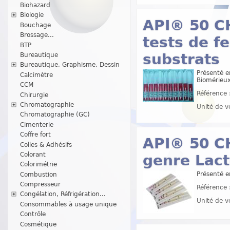
Biohazard
Biologie
API® 50 C
Bouchage
Brossage...
tests de f
BTP
substrats
Bureautique
Bureautique, Graphisme, Dessin
Présenté e
Calcimètre
Biomérieu
CCM
Référence 
Chirurgie
Chromatographie
Unité de v
Chromatographie (GC)
Cimenterie
Coffre fort
API® 50 CH
Colles & Adhésifs
Colorant
genre Lact
Colorimétrie
Présenté e
Combustion
Compresseur
Référence 
Congélation, Réfrigération...
Unité de v
Consommables à usage unique
Contrôle
Cosmétique