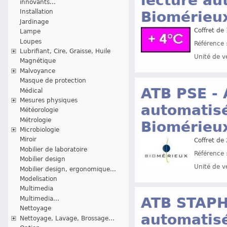
lecture au
innovants...
Installation
Biomérieu
Jardinage
Coffret de
Lampe
Loupes
Référence 
Lubrifiant, Cire, Graisse, Huile
Unité de v
Magnétique
Malvoyance
Masque de protection
ATB PSE - 
Médical
Mesures physiques
automatisé
Météorologie
Métrologie
Biomérieu
Microbiologie
Miroir
Coffret de
Mobilier de laboratoire
Référence 
Mobilier design
Unité de v
Mobilier design, ergonomique...
Modelisation
Multimedia
ATB STAPH-
Multimedia...
Nettoyage
automatisé
Nettoyage, Lavage, Brossage...