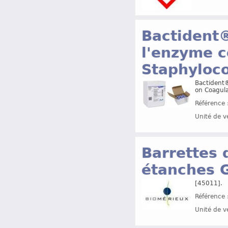
Bactident®
l'enzyme 
Staphyloc
Bactident®
on Coagula
Référence 
Unité de v
Barrettes 
étanches 
[45011].
Référence 
Unité de v