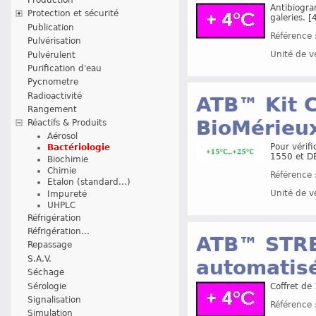
Antibiogra
Protection et sécurité
galeries. 
Publication
Référence 
Pulvérisation
Unité de v
Pulvérulent
Purification d'eau
Pycnometre
Radioactivité
ATB™ Kit C
Rangement
BioMérieu
Réactifs & Produits
Aérosol
Pour vérif
Bactériologie
1550 et D
Biochimie
Chimie
Référence 
Etalon (standard...)
Unité de v
Impureté
UHPLC
Réfrigération
Réfrigération...
ATB™ STRE
Repassage
S.A.V.
automatisé
Séchage
Sérologie
Coffret de
Signalisation
Référence 
Simulation