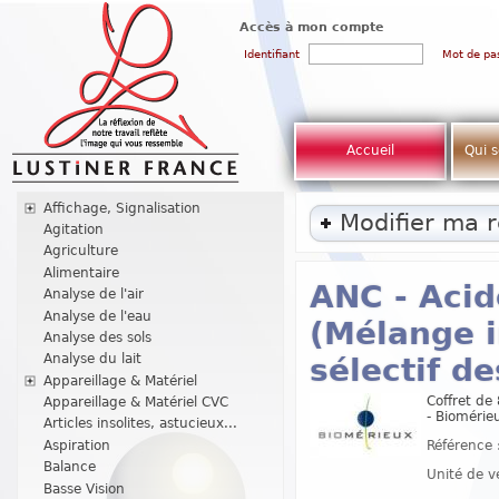
Accès à mon compte
Identifiant
Mot de pa
Accueil
Qui 
Affichage, Signalisation
Modifier ma 
Agitation
Agriculture
Alimentaire
ANC - Acid
Analyse de l'air
Analyse de l'eau
(Mélange i
Analyse des sols
Analyse du lait
sélectif d
Appareillage & Matériel
Coffret de
Appareillage & Matériel CVC
- Bioméri
Articles insolites, astucieux...
Référence 
Aspiration
Balance
Unité de v
Basse Vision