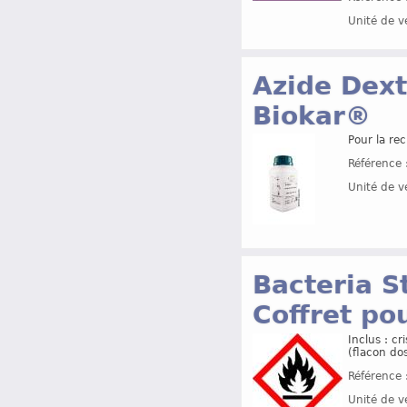
Unité de v
Azide Dext
Biokar®
Pour la re
Référence 
Unité de v
Bacteria S
Coffret po
Inclus : cr
(flacon do
Référence 
Unité de v