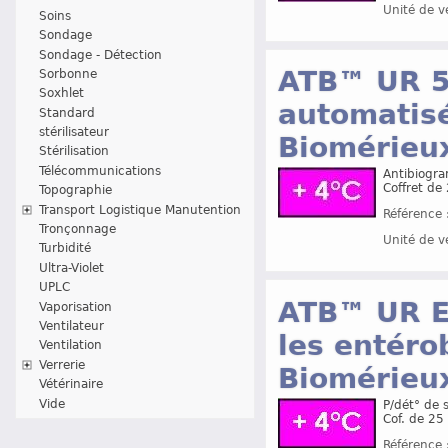
Unité de v
Soins
Sondage
Sondage - Détection
ATB™ UR 5 
Sorbonne
Soxhlet
automatisé
Standard
stérilisateur
Biomérieu
Stérilisation
Télécommunications
Antibiogra
Coffret de
Topographie
Transport Logistique Manutention
Référence 
Tronçonnage
Unité de v
Turbidité
Ultra-Violet
UPLC
ATB™ UR E
Vaporisation
Ventilateur
les entérob
Ventilation
Verrerie
Biomérieu
Vétérinaire
Vide
P/dét° de s
Cof. de 25
Référence 