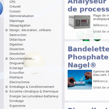
Analyseur 
CPG
Creuset
de proces
Cuisson
Plage de m
Déminéralisation
analogiqu
Dépistage
Référence 
Désagrégation
Design, décoration, utilitaire
Unité de v
Destruction
Didactique
Digestion
Bandelette
Dissection
Dissolution
Phosphate
Documentation...
Nagel®
Droguerie
Eclairage
Gamme de m
Ecouvillon
bleu-vert.
Elastique
Référence 
Electrochimie
Emballage & Conditionnement
Unité de v
Enceinte climatique & thermique
Energie (accumulateur-batterie-p
Enrobage
Ergonomie