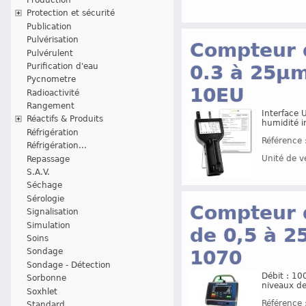
Protection et sécurité
Publication
Pulvérisation
Compteur d
Pulvérulent
Purification d'eau
0.3 à 25µm
Pycnometre
10EU
Radioactivité
Rangement
Interface 
Réactifs & Produits
humidité i
Réfrigération
Référence 
Réfrigération...
Unité de v
Repassage
S.A.V.
Séchage
Sérologie
Compteur d
Signalisation
Simulation
de 0,5 à 2
Soins
1070
Sondage
Sondage - Détection
Débit : 10
Sorbonne
niveaux de
Soxhlet
Référence 
Standard