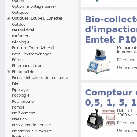
Option
Option (montage usine)
Optiques
Bio-collect
Optiques, Loupes, Lunettes
Outdoor
d'impactio
Paramédical
Parfumerie
Emtek P10
Pédologie
Mémoire de
Peinture-Encre-Adhésif
imprimant
Petit Electroménager
Pétrole
Référence 
Pharmaceutique
Unité de v
Photométrie
Pièces détachées de rechange
Pile
Compteur d
Pipetage
Podologie
0,5, 1, 5, 
Polarimétrie
Pompe
Débit : 1 
Prélèvement
3000 vol.
Pression
Référence 
Prestation de Service
Unité de v
Prestation sur-mesure
Production