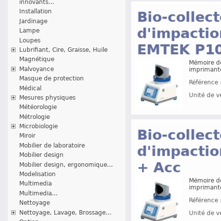
innovants...
Installation
Bio-collect
Jardinage
d'impactio
Lampe
Loupes
EMTEK P1
Lubrifiant, Cire, Graisse, Huile
Magnétique
Mémoire de
Malvoyance
imprimant
Masque de protection
Référence 
Médical
Unité de v
Mesures physiques
Météorologie
Métrologie
Microbiologie
Bio-collect
Miroir
Mobilier de laboratoire
d'impactio
Mobilier design
+ Acc
Mobilier design, ergonomique...
Modelisation
Mémoire de
Multimedia
imprimant
Multimedia...
Référence 
Nettoyage
Nettoyage, Lavage, Brossage...
Unité de v