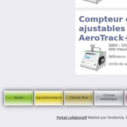
Compteur d
ajustables
AeroTrac
Débit : 1
000 mesur
Référence 
Unité de v
Chimie
Santé
Agroalimentaire
Chimie fine
analytique
Portail collaboratif
Réalisé par Ovidentia,