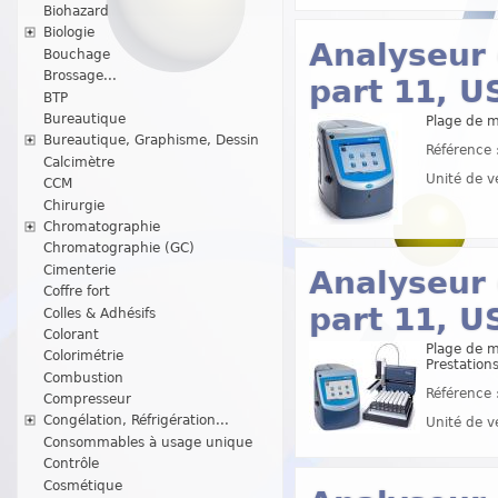
Biohazard
Biologie
Analyseur 
Bouchage
Brossage...
part 11, U
BTP
Bureautique
Plage de m
Bureautique, Graphisme, Dessin
Référence 
Calcimètre
Unité de v
CCM
Chirurgie
Chromatographie
Chromatographie (GC)
Cimenterie
Analyseur 
Coffre fort
part 11, U
Colles & Adhésifs
Colorant
Plage de m
Colorimétrie
Prestations
Combustion
Référence 
Compresseur
Congélation, Réfrigération...
Unité de v
Consommables à usage unique
Contrôle
Cosmétique