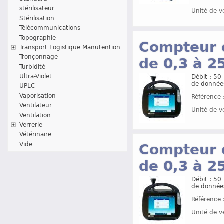
stérilisateur
Unité de v
Stérilisation
Télécommunications
Topographie
Compteur d
Transport Logistique Manutention
Tronçonnage
de 0,3 à 2
Turbidité
Ultra-Violet
Débit : 50
de donnée
UPLC
Vaporisation
Référence 
Ventilateur
Unité de v
Ventilation
Verrerie
Vétérinaire
Vide
Compteur d
de 0,3 à 2
Débit : 50
de donnée
Référence 
Unité de v