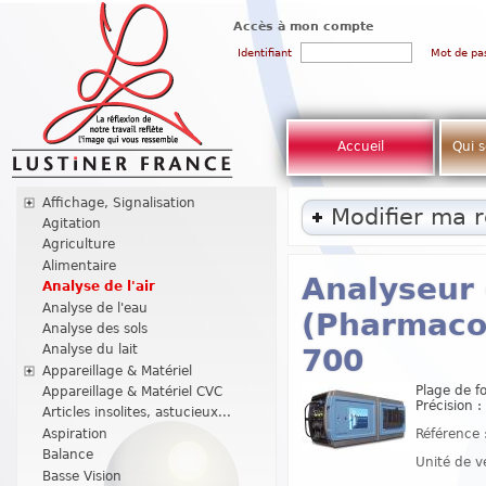
Accès à mon compte
Identifiant
Mot de pa
Accueil
Qui 
Affichage, Signalisation
Modifier ma 
Agitation
Agriculture
Alimentaire
Analyseur 
Analyse de l'air
Analyse de l'eau
(Pharmacop
Analyse des sols
Analyse du lait
700
Appareillage & Matériel
Plage de f
Appareillage & Matériel CVC
Précision 
Articles insolites, astucieux...
Référence 
Aspiration
Balance
Unité de v
Basse Vision