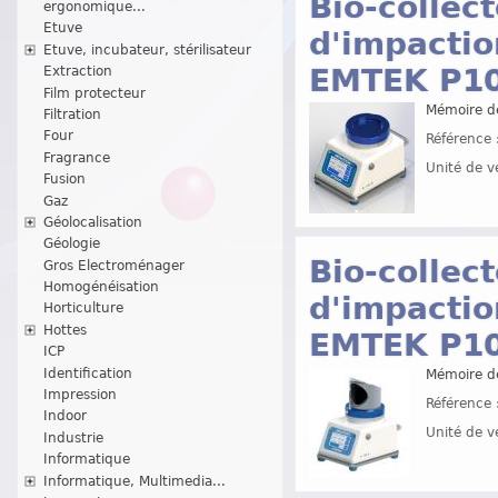
Bio-collect
ergonomique...
Etuve
d'impactio
Etuve, incubateur, stérilisateur
EMTEK P1
Extraction
Film protecteur
Mémoire de
Filtration
Four
Référence 
Fragrance
Unité de v
Fusion
Gaz
Géolocalisation
Géologie
Bio-collect
Gros Electroménager
Homogénéisation
d'impactio
Horticulture
Hottes
EMTEK P1
ICP
Identification
Mémoire de
Impression
Référence 
Indoor
Unité de v
Industrie
Informatique
Informatique, Multimedia...