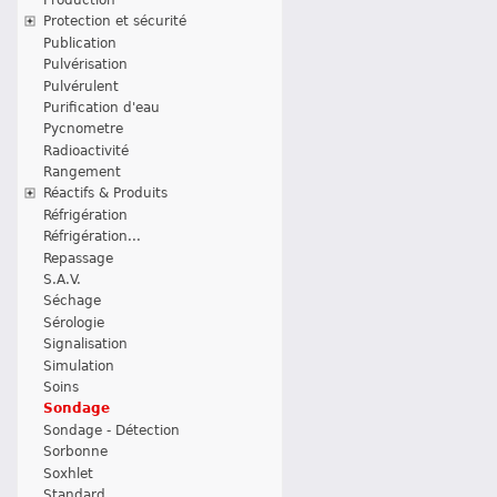
Protection et sécurité
Publication
Pulvérisation
Pulvérulent
Purification d'eau
Pycnometre
Radioactivité
Rangement
Réactifs & Produits
Réfrigération
Réfrigération...
Repassage
S.A.V.
Séchage
Sérologie
Signalisation
Simulation
Soins
Sondage
Sondage - Détection
Sorbonne
Soxhlet
Standard