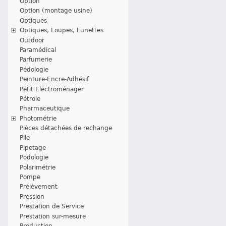
Option
Option (montage usine)
Optiques
Optiques, Loupes, Lunettes
Outdoor
Paramédical
Parfumerie
Pédologie
Peinture-Encre-Adhésif
Petit Electroménager
Pétrole
Pharmaceutique
Photométrie
Pièces détachées de rechange
Pile
Pipetage
Podologie
Polarimétrie
Pompe
Prélèvement
Pression
Prestation de Service
Prestation sur-mesure
Production