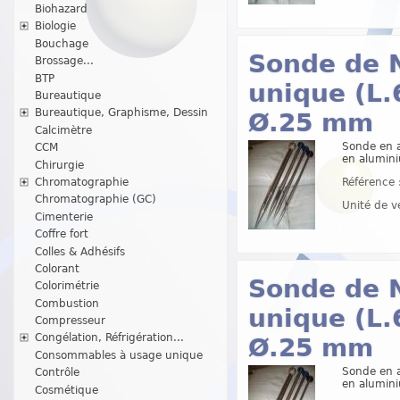
Biohazard
Biologie
Bouchage
Sonde de 
Brossage...
BTP
unique (L.
Bureautique
Bureautique, Graphisme, Dessin
Ø.25 mm
Calcimètre
Sonde en a
CCM
en alumini
Chirurgie
Chromatographie
Référence 
Chromatographie (GC)
Unité de v
Cimenterie
Coffre fort
Colles & Adhésifs
Colorant
Sonde de 
Colorimétrie
Combustion
unique (L.
Compresseur
Congélation, Réfrigération...
Ø.25 mm
Consommables à usage unique
Sonde en a
Contrôle
en alumini
Cosmétique