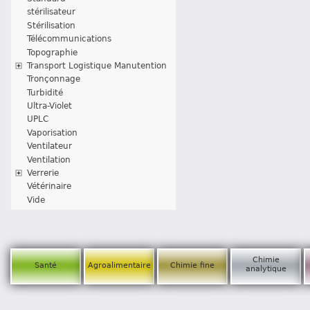
stérilisateur
Stérilisation
Télécommunications
Topographie
Transport Logistique Manutention
Tronçonnage
Turbidité
Ultra-Violet
UPLC
Vaporisation
Ventilateur
Ventilation
Verrerie
Vétérinaire
Vide
Chimie
Santé
Agroalimentaire
Chimie fine
analytique