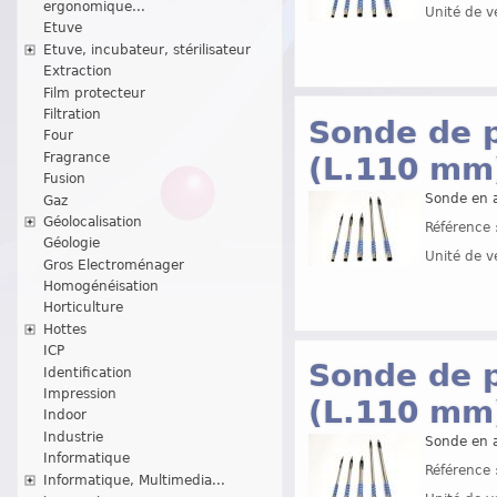
ergonomique...
Unité de v
Etuve
Etuve, incubateur, stérilisateur
Extraction
Film protecteur
Filtration
Sonde de 
Four
Fragrance
(L.110 mm)
Fusion
Sonde en a
Gaz
Géolocalisation
Référence 
Géologie
Unité de v
Gros Electroménager
Homogénéisation
Horticulture
Hottes
ICP
Sonde de 
Identification
Impression
(L.110 mm)
Indoor
Industrie
Sonde en a
Informatique
Référence 
Informatique, Multimedia...