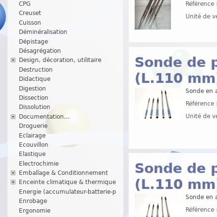
CPG
Référence 
Creuset
Unité de v
Cuisson
Déminéralisation
Dépistage
Désagrégation
Sonde de 
Design, décoration, utilitaire
Destruction
(L.110 mm)
Didactique
Digestion
Sonde en a
Dissection
Référence 
Dissolution
Unité de v
Documentation...
Droguerie
Eclairage
Ecouvillon
Elastique
Electrochimie
Sonde de 
Emballage & Conditionnement
(L.110 mm)
Enceinte climatique & thermique
Energie (accumulateur-batterie-p
Sonde en a
Enrobage
Référence 
Ergonomie