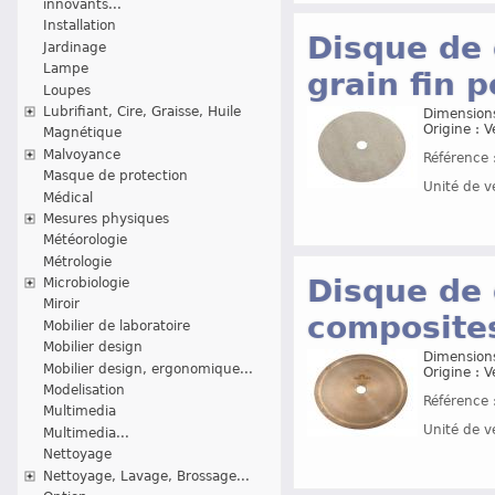
innovants...
Installation
Disque de
Jardinage
Lampe
grain fin 
Loupes
Lubrifiant, Cire, Graisse, Huile
Dimensions
Origine : 
Magnétique
Malvoyance
Référence 
Masque de protection
Unité de v
Médical
Mesures physiques
Météorologie
Métrologie
Disque de
Microbiologie
Miroir
composites
Mobilier de laboratoire
Mobilier design
Dimensions
Mobilier design, ergonomique...
Origine : 
Modelisation
Référence 
Multimedia
Unité de v
Multimedia...
Nettoyage
Nettoyage, Lavage, Brossage...