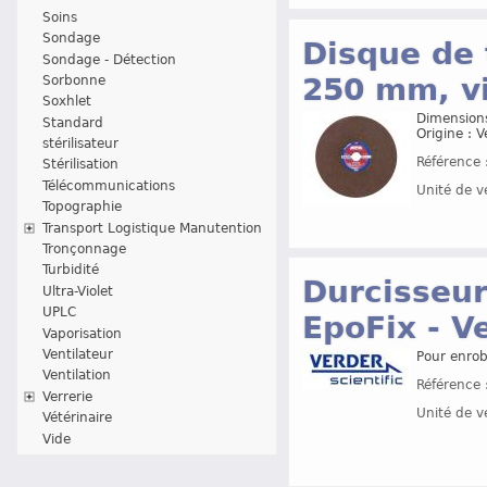
Soins
Sondage
Disque de
Sondage - Détection
250 mm, vi
Sorbonne
Soxhlet
Dimensions
Standard
Origine : 
stérilisateur
Référence 
Stérilisation
Télécommunications
Unité de v
Topographie
Transport Logistique Manutention
Tronçonnage
Turbidité
Durcisseur
Ultra-Violet
UPLC
EpoFix - V
Vaporisation
Ventilateur
Pour enrob
Ventilation
Référence 
Verrerie
Unité de v
Vétérinaire
Vide