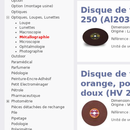
Option
Option (montage usine)
Disque de
Optiques
250 (Al203
Optiques, Loupes, Lunettes
Loupe
Dimensions
Lunettes
Origine : 
Macroscopie
Métallographie
Référence 
Microscopie
Unité de v
Ophtalmologie
Photographie
Outdoor
Paramédical
Parfumerie
Disque de
Pédologie
Peinture-Encre-Adhésif
orange, p
Petit Electroménager
doux (HV 
Pétrole
Pharmaceutique
Dimensions
Photométrie
Origine : 
Pièces détachées de rechange
Référence 
Pile
Pipetage
Unité de v
Podologie
Polarimétrie