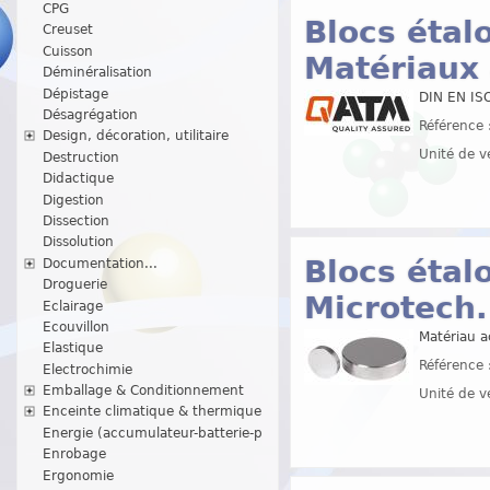
CPG
Blocs étal
Creuset
Cuisson
Matériaux 
Déminéralisation
Dépistage
DIN EN IS
Désagrégation
Référence 
Design, décoration, utilitaire
Unité de v
Destruction
Didactique
Digestion
Dissection
Dissolution
Blocs étal
Documentation...
Droguerie
Microtech.
Eclairage
Ecouvillon
Matériau a
Elastique
Référence 
Electrochimie
Emballage & Conditionnement
Unité de v
Enceinte climatique & thermique
Energie (accumulateur-batterie-p
Enrobage
Ergonomie