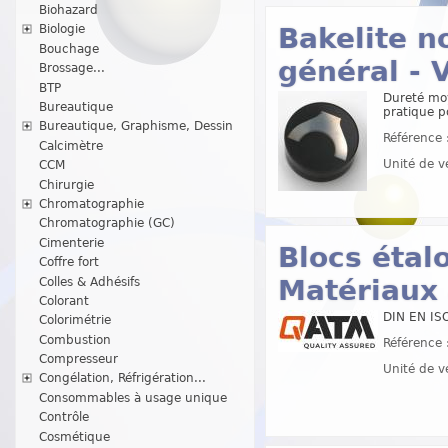
Biohazard
Bakelite n
Biologie
Bouchage
général - 
Brossage...
BTP
Dureté moy
Bureautique
pratique p
Bureautique, Graphisme, Dessin
Référence 
Calcimètre
Unité de v
CCM
Chirurgie
Chromatographie
Chromatographie (GC)
Cimenterie
Blocs éta
Coffre fort
Matériaux 
Colles & Adhésifs
Colorant
DIN EN IS
Colorimétrie
Combustion
Référence 
Compresseur
Unité de v
Congélation, Réfrigération...
Consommables à usage unique
Contrôle
Cosmétique