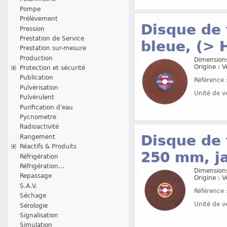
Pompe
Prélèvement
Disque de
Pression
Prestation de Service
bleue, (> 
Prestation sur-mesure
Production
Dimensions
Origine : 
Protection et sécurité
Publication
Référence 
Pulvérisation
Unité de v
Pulvérulent
Purification d'eau
Pycnometre
Radioactivité
Disque de
Rangement
Réactifs & Produits
250 mm, ja
Réfrigération
Réfrigération...
Dimensions
Repassage
Origine : 
S.A.V.
Référence 
Séchage
Unité de v
Sérologie
Signalisation
Simulation