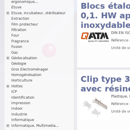
ergonomique...
Blocs éta
Etuve
0,1. HW ap
Etuve, incubateur, stérilisateur
Extraction
inoxydabl
Film protecteur
Filtration
DIN EN IS
Four
Référence 
Fragrance
Fusion
Unité de v
Gaz
Géolocalisation
Géologie
Gros Electroménager
Homogénéisation
Clip type 
Horticulture
avec résin
Hottes
ICP
Plastique,
Identification
Impression
Référence 
Indoor
Unité de v
Industrie
Informatique
Informatique, Multimedia...