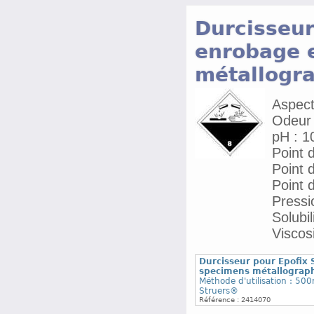
Durcisseur
enrobage 
métallogr
Aspect 
Odeur 
pH : 1
Point 
Point d
Point d
Pressi
Solubil
Viscos
Durcisseur pour Epofix
specimens métallograp
Méthode d'utilisation : 500
Struers®
Référence : 2414070