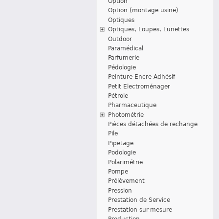
Option
Option (montage usine)
Optiques
Optiques, Loupes, Lunettes
Outdoor
Paramédical
Parfumerie
Pédologie
Peinture-Encre-Adhésif
Petit Electroménager
Pétrole
Pharmaceutique
Photométrie
Pièces détachées de rechange
Pile
Pipetage
Podologie
Polarimétrie
Pompe
Prélèvement
Pression
Prestation de Service
Prestation sur-mesure
Production