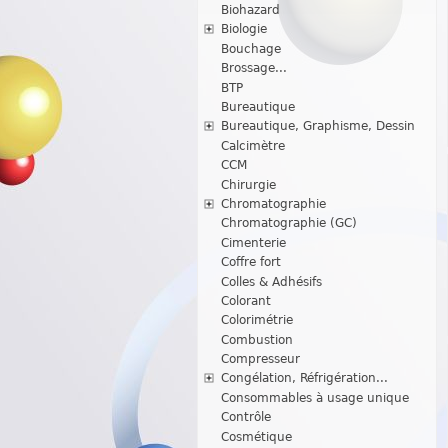
Biohazard
Biologie
Bouchage
Brossage...
BTP
Bureautique
Bureautique, Graphisme, Dessin
Calcimètre
CCM
Chirurgie
Chromatographie
Chromatographie (GC)
Cimenterie
Coffre fort
Colles & Adhésifs
Colorant
Colorimétrie
Combustion
Compresseur
Congélation, Réfrigération...
Consommables à usage unique
Contrôle
Cosmétique