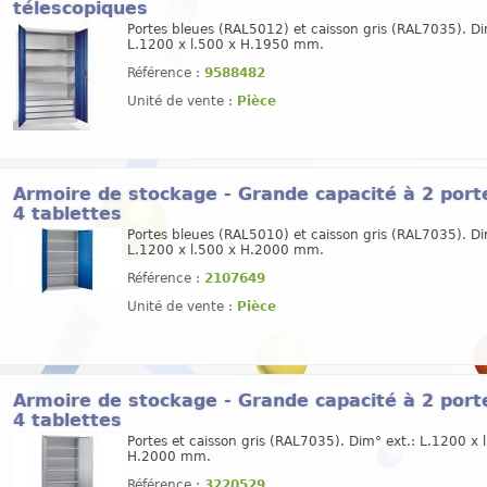
télescopiques
Portes bleues (RAL5012) et caisson gris (RAL7035). Di
L.1200 x l.500 x H.1950 mm.
Référence :
9588482
Unité de vente :
Pièce
Armoire de stockage - Grande capacité à 2 port
4 tablettes
Portes bleues (RAL5010) et caisson gris (RAL7035). Di
L.1200 x l.500 x H.2000 mm.
Référence :
2107649
Unité de vente :
Pièce
Armoire de stockage - Grande capacité à 2 port
4 tablettes
Portes et caisson gris (RAL7035). Dim° ext.: L.1200 x 
H.2000 mm.
Référence :
3220529