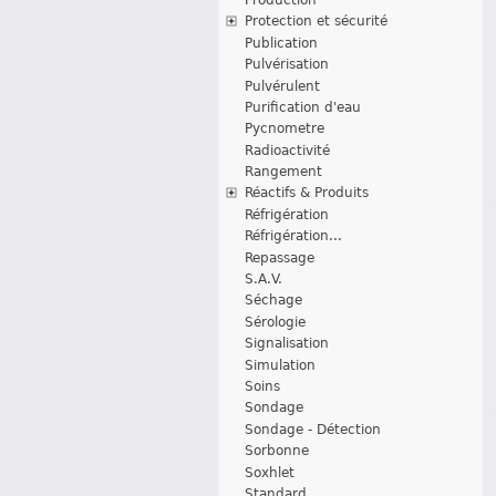
Protection et sécurité
Publication
Pulvérisation
Pulvérulent
Purification d'eau
Pycnometre
Radioactivité
Rangement
Réactifs & Produits
Réfrigération
Réfrigération...
Repassage
S.A.V.
Séchage
Sérologie
Signalisation
Simulation
Soins
Sondage
Sondage - Détection
Sorbonne
Soxhlet
Standard