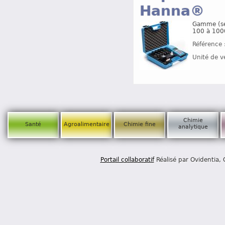
Hanna®
Gamme (sél
100 à 100
Référence 
Unité de v
Chimie
Santé
Agroalimentaire
Chimie fine
analytique
Portail collaboratif
Réalisé par Ovidentia,