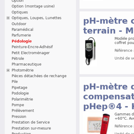
Option
Option (montage usine)
Optiques
pH-mètre c
Optiques, Loupes, Lunettes
Outdoor
terrain -
Paramédical
Parfumerie
Modèle pro
Pédologie
coffret po
Peinture-Encre-Adhésif
Référence 
Petit Electroménager
Unité de v
Pétrole
Pharmaceutique
Photométrie
Pièces détachées de rechange
Pile
pH-mètre d
Pipetage
Podologie
compensat
Polarimétrie
pHep®4 -
Pompe
Prélèvement
Gammes de
Pression
+60°C. Av
Prestation de Service
Référence 
Prestation sur-mesure
Unité de v
Production