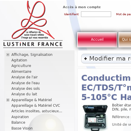
Accès à mon compte
Identifiant
Mot de pa
Accueil
Qui 
Affichage, Signalisation
Modifier ma 
Agitation
Agriculture
Alimentaire
Conductim
Analyse de l'air
Analyse de l'eau
EC/TDS/T°m
Analyse des sols
Analyse du lait
5-105°C H
Appareillage & Matériel
Boîtier ét
Appareillage & Matériel CVC
DIN, pile, 
Articles insolites, astucieux...
Référence 
Aspiration
Balance
Unité de v
Basse Vision