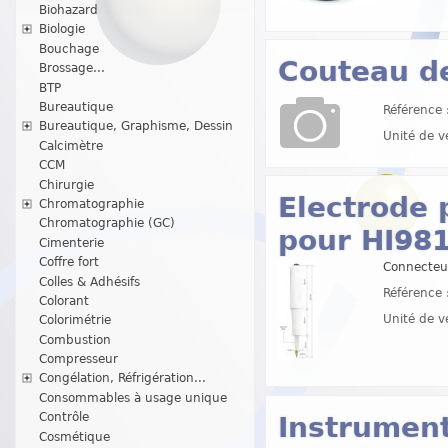
Biohazard
Biologie
Bouchage
Couteau d
Brossage...
BTP
Bureautique
Référence 
Bureautique, Graphisme, Dessin
Unité de v
Calcimètre
CCM
Chirurgie
Electrode 
Chromatographie
Chromatographie (GC)
pour HI98
Cimenterie
Coffre fort
Connecteur
Colles & Adhésifs
Référence 
Colorant
Unité de v
Colorimétrie
Combustion
Compresseur
Congélation, Réfrigération...
Consommables à usage unique
Contrôle
Instrumen
Cosmétique