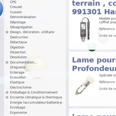
terrain , 
CPG
Creuset
991301 H
Cuisson
Déminéralisation
Modèle pro
Dépistage
coffret po
Désagrégation
Référence 
Design, décoration, utilitaire
Unité de v
Destruction
Didactique
Digestion
Dissection
Dissolution
Lame pour 
Documentation...
Profondeu
Droguerie
Eclairage
Spéciale v
Ecouvillon
Référence 
Elastique
Electrochimie
Unité de v
Emballage & Conditionnement
Enceinte climatique & thermique
Energie (accumulateur-batterie-p
Enrobage
Ergonomie