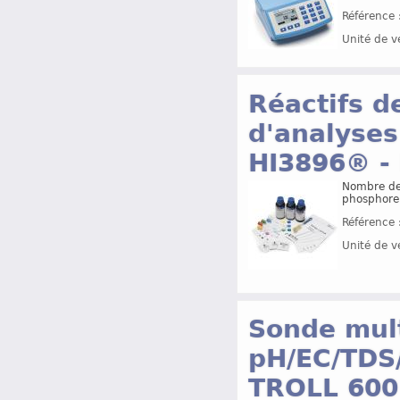
Référence 
Unité de v
Réactifs d
d'analyses
HI3896® -
Nombre de 
phosphore,
Référence 
Unité de v
Sonde mult
pH/EC/TDS
TROLL 600