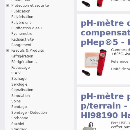
Protection et sécurité
Publication
Pulvérisation
pH-mètre d
Pulvérulent
Purification d'eau
compensat
Pycnometre
Radioactivité
pHep®5 -
Rangement
Gammes de
Réactifs & Produits
+60°C. Av
Réfrigération
Référence 
Réfrigération...
Repassage
Unité de v
S.A.V.
Séchage
Sérologie
Signalisation
pH-mètre p
Simulation
Soins
p/terrain 
Sondage
Sondage - Détection
HI98190 
Sorbonne
Port USB. 
Soxhlet
coffret p/
Standard