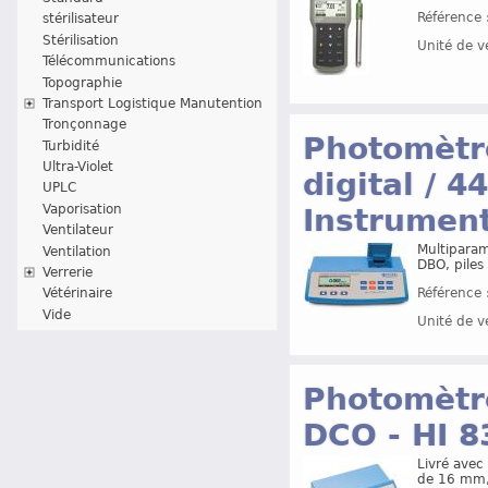
Référence 
stérilisateur
Stérilisation
Unité de v
Télécommunications
Topographie
Transport Logistique Manutention
Tronçonnage
Photomètre
Turbidité
Ultra-Violet
digital / 
UPLC
Vaporisation
Instrumen
Ventilateur
Multiparam
Ventilation
DBO, piles
Verrerie
Référence 
Vétérinaire
Vide
Unité de v
Photomètr
DCO - HI 
Livré avec
de 16 mm,