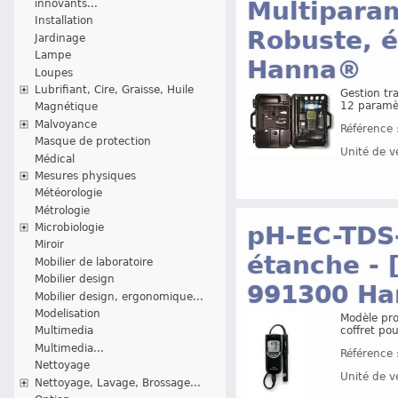
Multiparam
innovants...
Installation
Robuste, é
Jardinage
Lampe
Hanna®
Loupes
Lubrifiant, Cire, Graisse, Huile
Gestion tr
12 paramè
Magnétique
Malvoyance
Référence 
Masque de protection
Unité de v
Médical
Mesures physiques
Météorologie
Métrologie
pH-EC-TDS-
Microbiologie
Miroir
étanche - 
Mobilier de laboratoire
Mobilier design
991300 H
Mobilier design, ergonomique...
Modelisation
Modèle pro
coffret po
Multimedia
Multimedia...
Référence 
Nettoyage
Unité de v
Nettoyage, Lavage, Brossage...