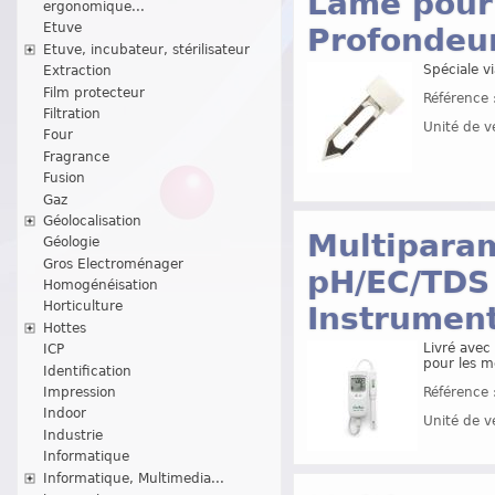
Lame pour 
ergonomique...
Etuve
Profondeu
Etuve, incubateur, stérilisateur
Spéciale v
Extraction
Film protecteur
Référence 
Filtration
Unité de v
Four
Fragrance
Fusion
Gaz
Géolocalisation
Multiparam
Géologie
Gros Electroménager
pH/EC/TDS
Homogénéisation
Horticulture
Instrumen
Hottes
Livré avec
ICP
pour les m
Identification
Référence 
Impression
Indoor
Unité de v
Industrie
Informatique
Informatique, Multimedia...