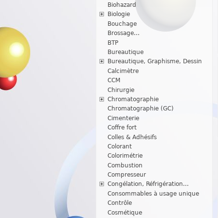
Biohazard
Biologie
Bouchage
Brossage...
BTP
Bureautique
Bureautique, Graphisme, Dessin
Calcimètre
CCM
Chirurgie
Chromatographie
Chromatographie (GC)
Cimenterie
Coffre fort
Colles & Adhésifs
Colorant
Colorimétrie
Combustion
Compresseur
Congélation, Réfrigération...
Consommables à usage unique
Contrôle
Cosmétique