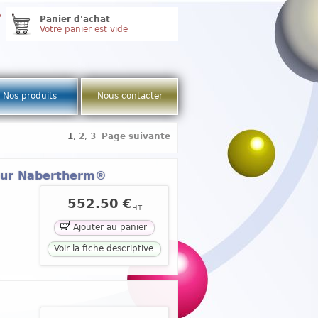
e
Panier d'achat
Votre panier est vide
Nos produits
Nous contacter
1
,
2
,
3
Page suivante
four Nabertherm®
552.50 €
HT
Ajouter au panier
Voir la fiche descriptive