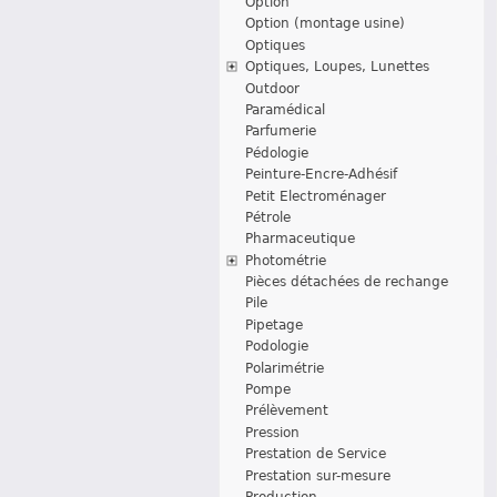
Option
Option (montage usine)
Optiques
Optiques, Loupes, Lunettes
Outdoor
Paramédical
Parfumerie
Pédologie
Peinture-Encre-Adhésif
Petit Electroménager
Pétrole
Pharmaceutique
Photométrie
Pièces détachées de rechange
Pile
Pipetage
Podologie
Polarimétrie
Pompe
Prélèvement
Pression
Prestation de Service
Prestation sur-mesure
Production