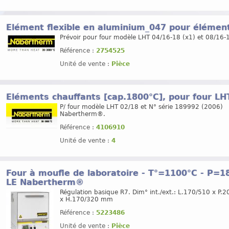
Elément flexible en aluminium_047 pour éléme
Prévoir pour four modèle LHT 04/16-18 (x1) et 08/16-1
Référence :
2754525
Unité de vente :
Pièce
Eléments chauffants [cap.1800°C], pour four L
P/ four modèle LHT 02/18 et N° série 189992 (2006)
Nabertherm®.
Référence :
4106910
Unité de vente :
4
Four à moufle de laboratoire - T°=1100°C - P=180
LE Nabertherm®
Régulation basique R7. Dim° int./ext.: L.170/510 x P.
x H.170/320 mm
Référence :
5223486
Unité de vente :
Pièce