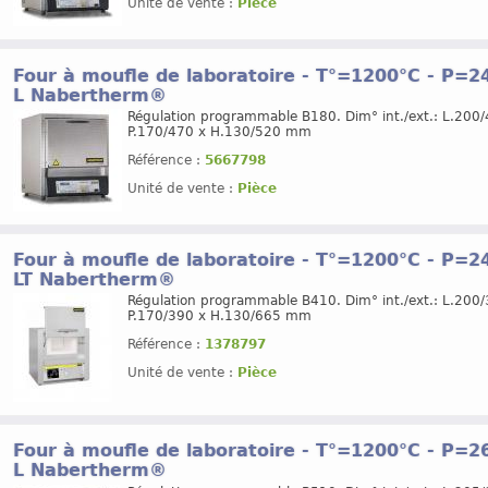
Unité de vente :
Pièce
Four à moufle de laboratoire - T°=1200°C - P=240
L Nabertherm®
Régulation programmable B180. Dim° int./ext.: L.200/
P.170/470 x H.130/520 mm
Référence :
5667798
Unité de vente :
Pièce
Four à moufle de laboratoire - T°=1200°C - P=240
LT Nabertherm®
Régulation programmable B410. Dim° int./ext.: L.200/
P.170/390 x H.130/665 mm
Référence :
1378797
Unité de vente :
Pièce
Four à moufle de laboratoire - T°=1200°C - P=260
L Nabertherm®