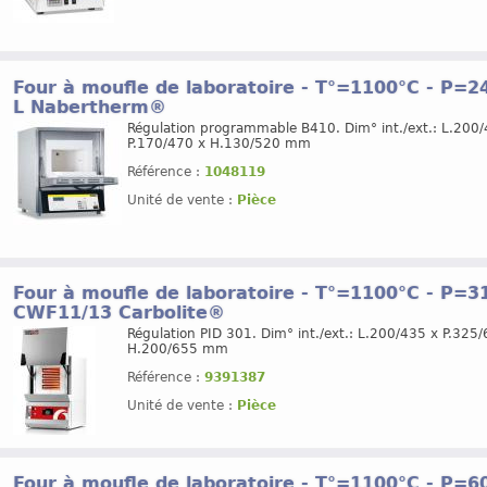
Four à moufle de laboratoire - T°=1100°C - P=240
L Nabertherm®
Régulation programmable B410. Dim° int./ext.: L.200/
P.170/470 x H.130/520 mm
Référence :
1048119
Unité de vente :
Pièce
Four à moufle de laboratoire - T°=1100°C - P=310
CWF11/13 Carbolite®
Régulation PID 301. Dim° int./ext.: L.200/435 x P.325
H.200/655 mm
Référence :
9391387
Unité de vente :
Pièce
Four à moufle de laboratoire - T°=1100°C - P=600