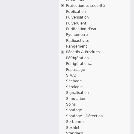
Protection et sécurité
Publication
Pulvérisation
Pulvérulent
Purification d'eau
Pycnometre
Radioactivité
Rangement
Réactifs & Produits
Réfrigération
Réfrigération...
Repassage
S.A.V.
Séchage
Sérologie
Signalisation
Simulation
Soins
Sondage
Sondage - Détection
Sorbonne
Soxhlet
Standard