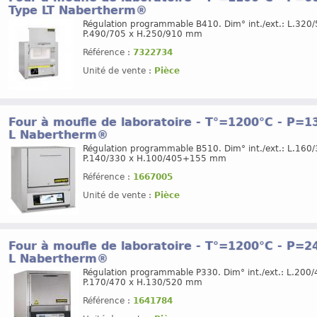
Type LT Nabertherm®
Régulation programmable B410. Dim° int./ext.: L.320/
P.490/705 x H.250/910 mm
Référence :
7322734
Unité de vente :
Pièce
Four à moufle de laboratoire - T°=1200°C - P=130
L Nabertherm®
Régulation programmable B510. Dim° int./ext.: L.160/
P.140/330 x H.100/405+155 mm
Référence :
1667005
Unité de vente :
Pièce
Four à moufle de laboratoire - T°=1200°C - P=240
L Nabertherm®
Régulation programmable P330. Dim° int./ext.: L.200/
P.170/470 x H.130/520 mm
Référence :
1641784