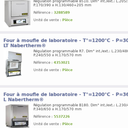
Régulation programmable B510. Dim° int./ext.: L.205/
P.170/390 x H.130/460+205 mm
Référence :
3288589
Unité de vente :
Pièce
Four à moufle de laboratoire - T°=1200°C - P=300
LT Nabertherm®
Régulation programmable R7. Dim° int./ext.: L.230/48
P.240/550 x H.170/570 mm
Référence :
4353021
Unité de vente :
Pièce
Four à moufle de laboratoire - T°=1200°C - P=36
L Nabertherm®
Régulation programmable B180. Dim° int./ext.: L.230/
P.340/650 x H.170/570 mm
Référence :
5537226
Unité de vente :
Pièce