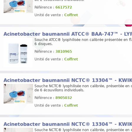
Référence :
6617572
Unité de vente :
Coffret
Acinetobacter baumannii ATCC® BAA-747™ - L
Souche ATCC® lyophilisée non calibrée présentée en f
6 disques.
Référence :
3810965
Unité de vente :
Coffret
Acinetobacter baumannii NCTC® 13304™ - KWI
Souche NCTC® lyophilisée non calibrée, présentée en c
de 6 écouvillons individuels.
Référence :
8905032
Unité de vente :
Coffret
Acinetobacter baumannii NCTC® 13304™ - KWI
Souche NCTC® lyophilisée non calibrée, présentée en c