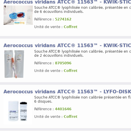
Aerococcus viridans ATCC® 11563™ - KWIK-STI
Souche ATCC® lyophilisée non calibrée, présentée en c
de 6 écouvillons individuels.
Référence :
5274162
Unité de vente :
Coffret
Aerococcus viridans ATCC® 11563™ - KWIK-STI
Souche ATCC® lyophilisée non calibrée, présentée en c
de 2 écouvillons individuels.
Référence :
8705096
Unité de vente :
Coffret
Aerococcus viridans ATCC® 11563™ - LYFO-DIS
Souche ATCC® lyophilisée non calibrée présentée en f
6 disques.
Référence :
4401646
Unité de vente :
Coffret