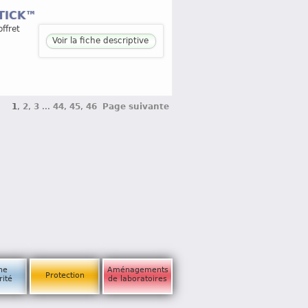
STICK™
ffret
Voir la fiche descriptive
1
,
2
,
3
...
44
,
45
,
46
Page suivante
ne
Aménagements
Protection
rité
de laboratoires