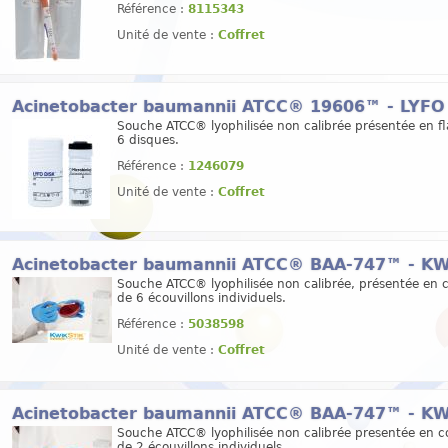
Référence :
8115343
Unité de vente :
Coffret
Acinetobacter baumannii ATCC® 19606™ - LYF
Souche ATCC® lyophilisée non calibrée présentée en f
6 disques.
Référence :
1246079
Unité de vente :
Coffret
Acinetobacter baumannii ATCC® BAA-747™ - K
Souche ATCC® lyophilisée non calibrée, présentée en c
de 6 écouvillons individuels.
Référence :
5038598
Unité de vente :
Coffret
Acinetobacter baumannii ATCC® BAA-747™ - K
Souche ATCC® lyophilisée non calibrée presentée en co
de 2 écouvillons individuels.