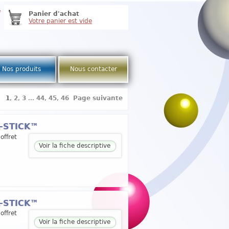
e
Panier d'achat
Votre panier est vide
Nos produits
Nous contacter
1
,
2
,
3
...
44
,
45
,
46
Page suivante
K-STICK™
offret
Voir la fiche descriptive
K-STICK™
offret
Voir la fiche descriptive