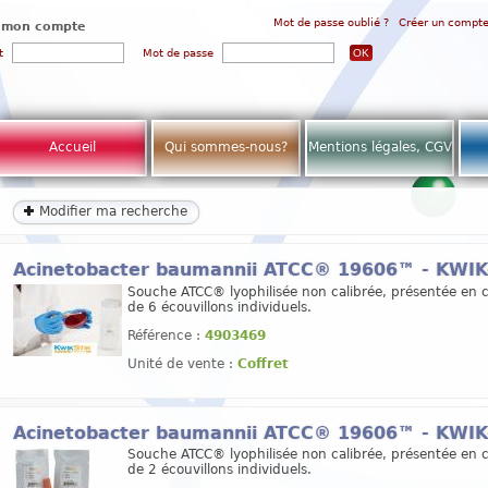
Mot de passe oublié ?
Créer un compt
 mon compte
t
Mot de passe
Accueil
Qui sommes-nous?
Mentions légales, CGV
Modifier ma recherche
Acinetobacter baumannii ATCC® 19606™ - KWI
Souche ATCC® lyophilisée non calibrée, présentée en c
de 6 écouvillons individuels.
Référence :
4903469
Unité de vente :
Coffret
Acinetobacter baumannii ATCC® 19606™ - KWI
Souche ATCC® lyophilisée non calibrée, présentée en c
de 2 écouvillons individuels.