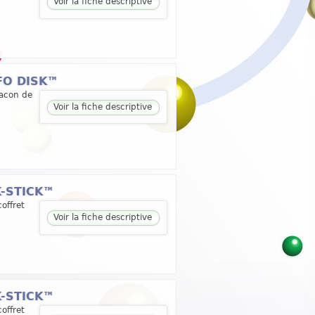
Voir la fiche descriptive
YFO DISK™
lacon de
Voir la fiche descriptive
K-STICK™
offret
Voir la fiche descriptive
K-STICK™
offret