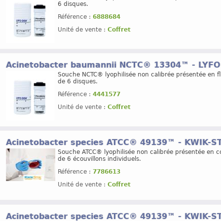
6 disques.
Référence :
6888684
Unité de vente :
Coffret
Acinetobacter baumannii NCTC® 13304™ - LYF
Souche NCTC® lyophilisée non calibrée présentée en f
de 6 disques.
Référence :
4441577
Unité de vente :
Coffret
Acinetobacter species ATCC® 49139™ - KWIK-S
Souche ATCC® lyophilisée non calibrée présentée en co
de 6 écouvillons individuels.
Référence :
7786613
Unité de vente :
Coffret
Acinetobacter species ATCC® 49139™ - KWIK-S