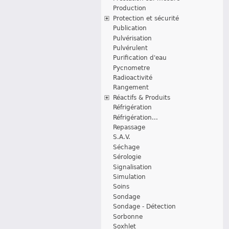
Production
Protection et sécurité
Publication
Pulvérisation
Pulvérulent
Purification d'eau
Pycnometre
Radioactivité
Rangement
Réactifs & Produits
Réfrigération
Réfrigération...
Repassage
S.A.V.
Séchage
Sérologie
Signalisation
Simulation
Soins
Sondage
Sondage - Détection
Sorbonne
Soxhlet