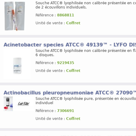
Souche ATCC® lyophilisée non calibrée présentée en co
de 2 écouvillons individuels.
Référence :
8868811
Unité de vente :
Coffret
Acinetobacter species ATCC® 49139™ - LYFO D
Souche ATCC® lyophilisée non calibrée présentée en f
6 disques.
Référence :
9219435
Unité de vente :
Coffret
Actinobacillus pleuropneumoniae ATCC® 27090™
Souche ATCC® lyophilisée pure, présentée en écouvill
individuel
Référence :
7306691
Unité de vente :
Coffret