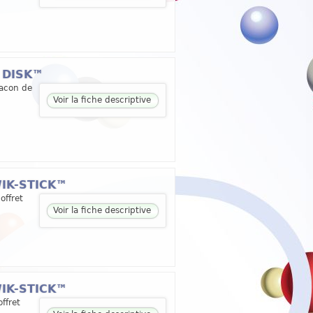
O DISK™
lacon de
Voir la fiche descriptive
WIK-STICK™
offret
Voir la fiche descriptive
WIK-STICK™
ffret