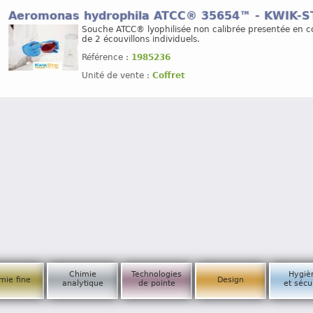
Aeromonas hydrophila ATCC® 35654™ - KWIK-
Souche ATCC® lyophilisée non calibrée presentée en co
de 2 écouvillons individuels.
Référence :
1985236
Unité de vente :
Coffret
Chimie
Technologies
Hygiè
mie fine
Design
analytique
de pointe
et sécu