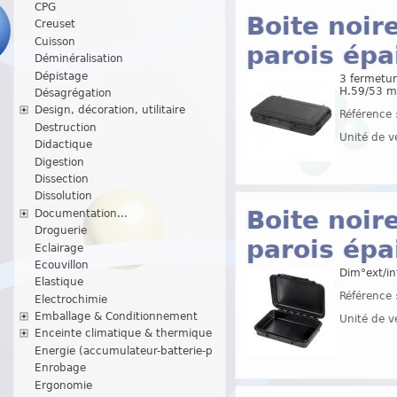
CPG
Boite noir
Creuset
Cuisson
parois épa
Déminéralisation
Dépistage
3 fermetur
H.59/53 
Désagrégation
Design, décoration, utilitaire
Référence 
Destruction
Unité de v
Didactique
Digestion
Dissection
Dissolution
Boite noir
Documentation...
Droguerie
parois épa
Eclairage
Ecouvillon
Dim°ext/in
Elastique
Référence 
Electrochimie
Emballage & Conditionnement
Unité de v
Enceinte climatique & thermique
Energie (accumulateur-batterie-p
Enrobage
Ergonomie