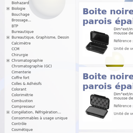
Biohazard
Boite noir
Biologie
Bouchage
parois épa
Brossage...
BTP
Dim°ext/in
Bureautique
mousse de
Bureautique, Graphisme, Dessin
Référence 
Calcimètre
Unité de v
CCM
Chirurgie
Chromatographie
Chromatographie (GC)
Cimenterie
Boite noir
Coffre fort
parois épa
Colles & Adhésifs
Colorant
Dim°ext/in
Colorimétrie
mousse de
Combustion
Référence 
Compresseur
Congélation, Réfrigération...
Unité de v
Consommables à usage unique
Contrôle
Cosmétique