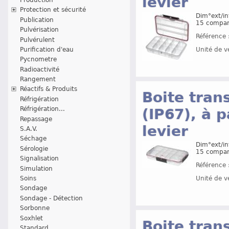
levier
Protection et sécurité
Dim°ext/in
Publication
15 compart
Pulvérisation
Référence 
Pulvérulent
Unité de v
Purification d'eau
Pycnometre
Radioactivité
Rangement
Réactifs & Produits
Boite tran
Réfrigération
Réfrigération...
(IP67), à 
Repassage
levier
S.A.V.
Séchage
Dim°ext/in
Sérologie
15 compart
Signalisation
Référence 
Simulation
Soins
Unité de v
Sondage
Sondage - Détection
Sorbonne
Soxhlet
Boite tran
Standard