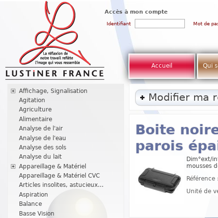
Accès à mon compte
Identifiant
Mot de pa
Accueil
Qui 
Affichage, Signalisation
Modifier ma 
Agitation
Agriculture
Alimentaire
Boite noir
Analyse de l'air
Analyse de l'eau
parois épa
Analyse des sols
Analyse du lait
Dim°ext/in
mousses de
Appareillage & Matériel
Appareillage & Matériel CVC
Référence 
Articles insolites, astucieux...
Unité de v
Aspiration
Balance
Basse Vision