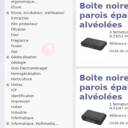
ergonomique...
Boite noir
Etuve
parois épa
Etuve, incubateur, stérilisateur
Extraction
alvéolées
Film protecteur
Filtration
3 fermetur
Four
H.59/53 
Fragrance
Référence 
Fusion
Unité de v
Gaz
Géolocalisation
Géologie
Gros Electroménager
Homogénéisation
Boite noir
Horticulture
parois épa
Hottes
ICP
alvéolées
Identification
Impression
1 fermetur
Indoor
H.53/47 
Industrie
Référence 
Informatique
Unité de v
Informatique, Multimedia...