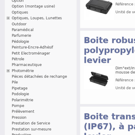
Option
Référence 
Option (montage usine)
Unité de v
Optiques
Optiques, Loupes, Lunettes
Outdoor
Paramédical
Parfumerie
Boite robu
Pédologie
Peinture-Encre-Adhésif
polypropyl
Petit Electroménager
levier
Pétrole
Pharmaceutique
Dim°ext/in
Photométrie
mousse de
Pièces détachées de rechange
Référence 
Pile
Unité de v
Pipetage
Podologie
Polarimétrie
Pompe
Prélèvement
Boite tran
Pression
Prestation de Service
(IP67), à 
Prestation sur-mesure
Production