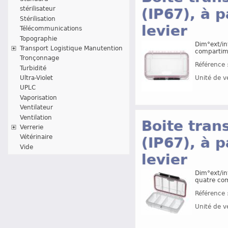
stérilisateur
(IP67), à 
Stérilisation
levier
Télécommunications
Topographie
Dim°ext/in
Transport Logistique Manutention
compartim
Tronçonnage
Référence 
Turbidité
Ultra-Violet
Unité de v
UPLC
Vaporisation
Ventilateur
Ventilation
Boite tran
Verrerie
Vétérinaire
(IP67), à 
Vide
levier
Dim°ext/in
quatre co
Référence 
Unité de v