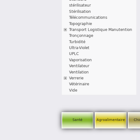
stérilisateur
Stérilisation
Télécommunications
Topographie
Transport Logistique Manutention
Tronçonnage
Turbidité
Ultra-Violet
UPLC
Vaporisation
Ventilateur
Ventilation
Verrerie
Vétérinaire
Vide
Santé
Agroalimentaire
Chi