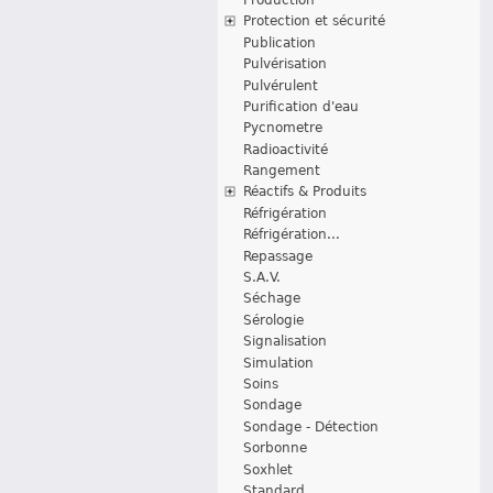
Protection et sécurité
Publication
Pulvérisation
Pulvérulent
Purification d'eau
Pycnometre
Radioactivité
Rangement
Réactifs & Produits
Réfrigération
Réfrigération...
Repassage
S.A.V.
Séchage
Sérologie
Signalisation
Simulation
Soins
Sondage
Sondage - Détection
Sorbonne
Soxhlet
Standard