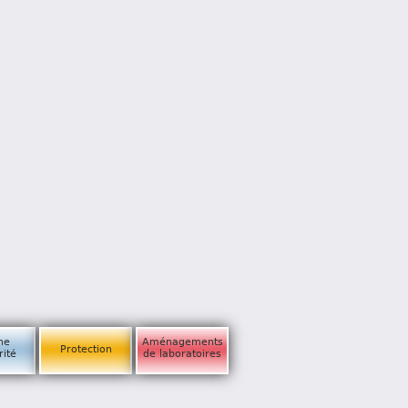
ne
Aménagements
Protection
rité
de laboratoires