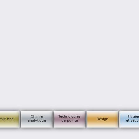
Chimie
Technologies
Hygiè
mie fine
Design
analytique
de pointe
et sécu