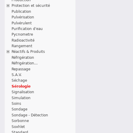
Protection et sécurité
Publication
Pulvérisation
Pulvérulent
Purification d'eau
Pycnometre
Radioactivité
Rangement
Réactifs & Produits
Réfrigération
Réfrigération...
Repassage
S.A.V.
Séchage
Sérologie
Signalisation
Simulation
Soins
Sondage
Sondage - Détection
Sorbonne
Soxhlet
Standard