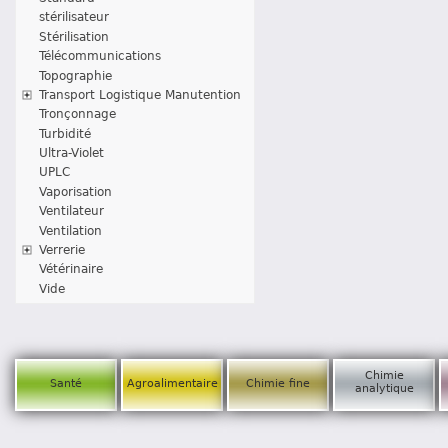
stérilisateur
Stérilisation
Télécommunications
Topographie
Transport Logistique Manutention
Tronçonnage
Turbidité
Ultra-Violet
UPLC
Vaporisation
Ventilateur
Ventilation
Verrerie
Vétérinaire
Vide
Chimie
Santé
Agroalimentaire
Chimie fine
analytique