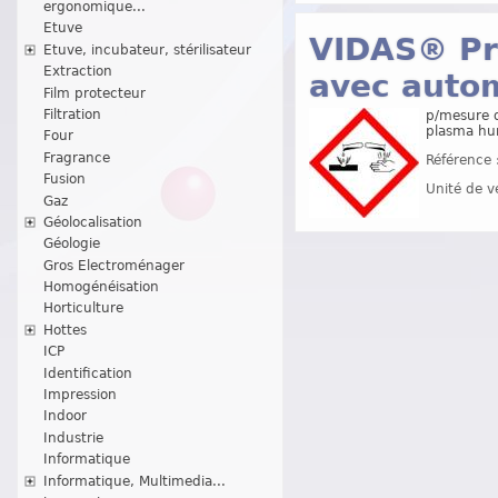
ergonomique...
Etuve
VIDAS® Pr
Etuve, incubateur, stérilisateur
Extraction
avec auto
Film protecteur
Filtration
p/mesure q
plasma hum
Four
Fragrance
Référence 
Fusion
Unité de v
Gaz
Géolocalisation
Géologie
Gros Electroménager
Homogénéisation
Horticulture
Hottes
ICP
Identification
Impression
Indoor
Industrie
Informatique
Informatique, Multimedia...