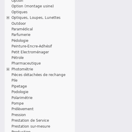
Option
Option (montage usine)
Optiques
Optiques, Loupes, Lunettes
Outdoor
Paramédical
Parfumerie
Pédologie
Peinture-Encre-Adhésif
Petit Electroménager
Pétrole
Pharmaceutique
Photométrie
Pièces détachées de rechange
Pile
Pipetage
Podologie
Polarimétrie
Pompe
Prélèvement
Pression
Prestation de Service
Prestation sur-mesure
Production