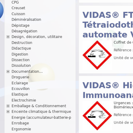
CPG
Creuset
VIDAS® FT
Cuisson
Déminéralisation
Tétraiodo
Dépistage
Désagrégation
automate 
Design, décoration, utilitaire
Coffret de
Destruction
Didactique
Référence 
Digestion
Unité de v
Dissection
Dissolution
Documentation...
Droguerie
VIDAS® Hig
Eclairage
Ecouvillon
Immunoana
Elastique
Electrochimie
Urgences :
Emballage & Conditionnement
Biomérieu
Enceinte climatique & thermique
Référence 
Energie (accumulateur-batterie-p
Unité de v
Enrobage
Ergonomie