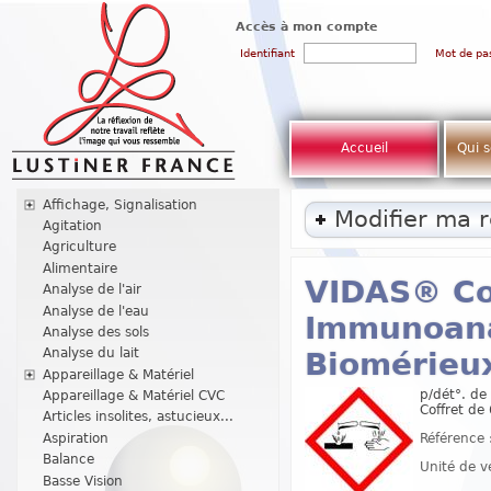
Accès à mon compte
Identifiant
Mot de pa
Accueil
Qui 
Affichage, Signalisation
Modifier ma 
Agitation
Agriculture
Alimentaire
VIDAS® Cor
Analyse de l'air
Analyse de l'eau
Immunoana
Analyse des sols
Analyse du lait
Biomérieu
Appareillage & Matériel
p/dét°. de
Appareillage & Matériel CVC
Coffret de
Articles insolites, astucieux...
Référence 
Aspiration
Balance
Unité de v
Basse Vision