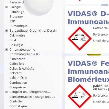
Biohazard
Biologie
VIDAS® D-D
Bouchage
Brossage...
Immunoana
BTP
Bureautique
Coffret de
Bureautique, Graphisme, Dessin
Référence 
Calcimètre
CCM
Unité de v
Chirurgie
Chromatographie
Chromatographie (GC)
Cimenterie
VIDAS® Fer
Coffre fort
Colles & Adhésifs
Immunoana
Colorant
Biomérieu
Colorimétrie
Combustion
p/dét°. de
Compresseur
60 tests -
Congélation, Réfrigération...
Référence 
Consommables à usage unique
Contrôle
Unité de v
Cosmétique