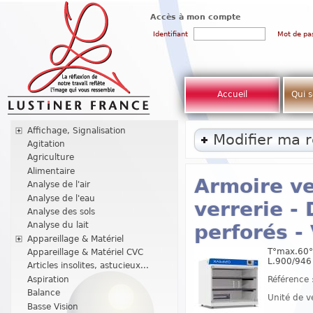
Accès à mon compte
Identifiant
Mot de pa
Accueil
Qui 
Affichage, Signalisation
Modifier ma 
Agitation
Agriculture
Alimentaire
Armoire ve
Analyse de l'air
Analyse de l'eau
verrerie -
Analyse des sols
Analyse du lait
perforés -
Appareillage & Matériel
T°max.60°C
Appareillage & Matériel CVC
L.900/946
Articles insolites, astucieux...
Référence 
Aspiration
Balance
Unité de v
Basse Vision