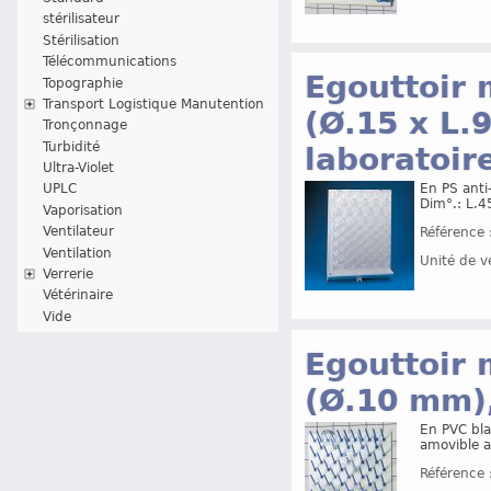
stérilisateur
Stérilisation
Télécommunications
Egouttoir 
Topographie
Transport Logistique Manutention
(Ø.15 x L.
Tronçonnage
Turbidité
laboratoir
Ultra-Violet
UPLC
En PS anti
Dim°.: L.
Vaporisation
Ventilateur
Référence 
Ventilation
Unité de v
Verrerie
Vétérinaire
Vide
Egouttoir 
(Ø.10 mm),
En PVC bla
amovible 
Référence 