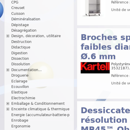
CPG
Référence 
Creuset
Unité de v
Cuisson
Déminéralisation
Dépistage
Désagrégation
Broches sp
Design, décoration, utilitaire
Destruction
faibles di
Didactique
Digestion
Ø.6 mm
Dissection
Polystyrène
Dissolution
3532187).
Documentation...
Droguerie
Référence 
Eclairage
Unité de v
Ecouvillon
Elastique
Electrochimie
Emballage & Conditionnement
Dessiccat
Enceinte climatique & thermique
Energie (accumulateur-batterie-p
résolution 
Enrobage
Ergonomie
MB45™ Oh