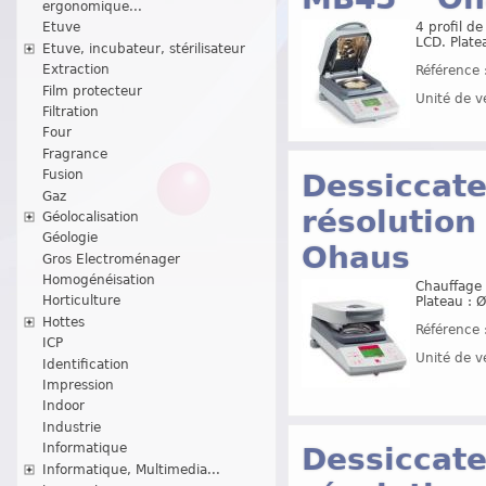
ergonomique...
4 profil d
Etuve
LCD. Plat
Etuve, incubateur, stérilisateur
Extraction
Référence 
Film protecteur
Unité de v
Filtration
Four
Fragrance
Fusion
Dessiccat
Gaz
résolution
Géolocalisation
Géologie
Ohaus
Gros Electroménager
Homogénéisation
Chauffage 
Horticulture
Plateau : 
Hottes
Référence 
ICP
Unité de v
Identification
Impression
Indoor
Industrie
Informatique
Dessiccat
Informatique, Multimedia...