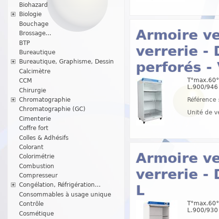
Biohazard
Biologie
Bouchage
Armoire ve
Brossage...
BTP
verrerie -
Bureautique
Bureautique, Graphisme, Dessin
perforés -
Calcimètre
T°max.60°C
CCM
L.900/946
Chirurgie
Chromatographie
Référence 
Chromatographie (GC)
Unité de v
Cimenterie
Coffre fort
Colles & Adhésifs
Colorant
Armoire ve
Colorimétrie
Combustion
verrerie -
Compresseur
Congélation, Réfrigération...
L
Consommables à usage unique
T°max.60°C
Contrôle
L.900/930
Cosmétique