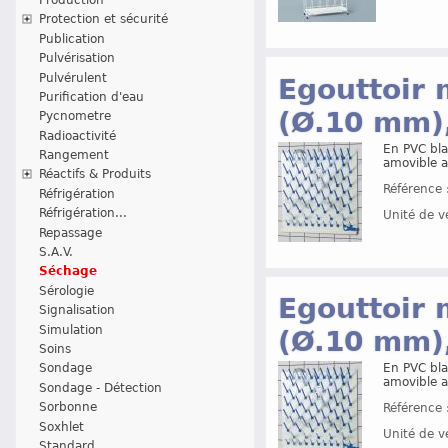
Protection et sécurité
Publication
Pulvérisation
Pulvérulent
Egouttoir 
Purification d'eau
(Ø.10 mm),
Pycnometre
Radioactivité
En PVC bla
Rangement
amovible 
Réactifs & Produits
Référence 
Réfrigération
Réfrigération...
Unité de v
Repassage
S.A.V.
Séchage
Sérologie
Egouttoir 
Signalisation
Simulation
(Ø.10 mm),
Soins
En PVC bla
Sondage
amovible 
Sondage - Détection
Sorbonne
Référence 
Soxhlet
Unité de v
Standard