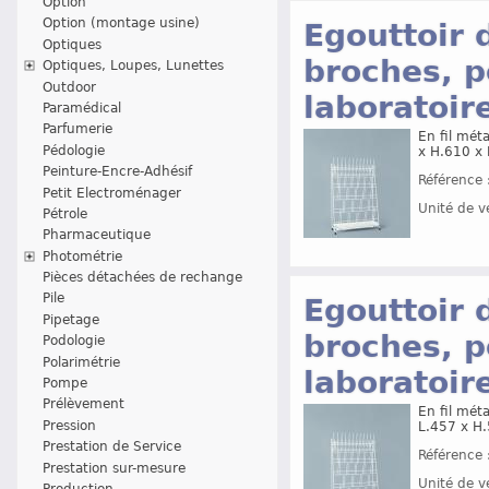
Option
Option (montage usine)
Egouttoir 
Optiques
broches, p
Optiques, Loupes, Lunettes
Outdoor
laboratoir
Paramédical
Parfumerie
En fil mét
Pédologie
x H.610 x
Peinture-Encre-Adhésif
Référence 
Petit Electroménager
Unité de v
Pétrole
Pharmaceutique
Photométrie
Pièces détachées de rechange
Pile
Egouttoir 
Pipetage
broches, p
Podologie
Polarimétrie
laboratoir
Pompe
Prélèvement
En fil méta
Pression
L.457 x H
Prestation de Service
Référence 
Prestation sur-mesure
Unité de v
Production