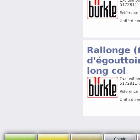
Exclusif p
5172811)
Référence 
Unité de v
Rallonge (
d'égouttoi
long col
Exclusif p
5172811).
Référence 
Unité de v
Chimie