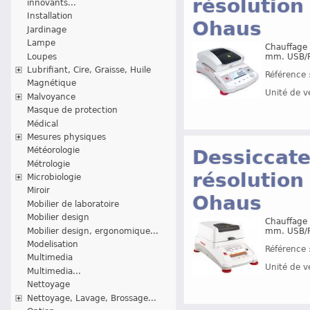
résolution
innovants...
Installation
Ohaus
Jardinage
Lampe
Chauffage 
Loupes
mm. USB/
Lubrifiant, Cire, Graisse, Huile
Référence 
Magnétique
Unité de v
Malvoyance
Masque de protection
Médical
Mesures physiques
Météorologie
Dessiccat
Métrologie
résolution
Microbiologie
Miroir
Ohaus
Mobilier de laboratoire
Mobilier design
Chauffage 
Mobilier design, ergonomique...
mm. USB/
Modelisation
Référence 
Multimedia
Unité de v
Multimedia...
Nettoyage
Nettoyage, Lavage, Brossage...