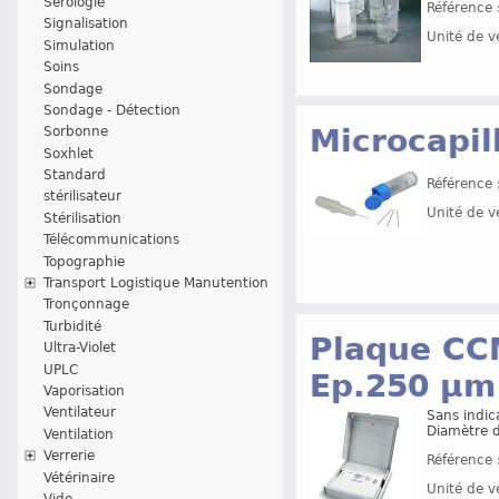
Sérologie
Référence 
Signalisation
Unité de v
Simulation
Soins
Sondage
Sondage - Détection
Microcapil
Sorbonne
Soxhlet
Standard
Référence 
stérilisateur
Unité de v
Stérilisation
Télécommunications
Topographie
Transport Logistique Manutention
Tronçonnage
Turbidité
Plaque CCM
Ultra-Violet
UPLC
Ep.250 µm
Vaporisation
Ventilateur
Sans indica
Diamètre d
Ventilation
Verrerie
Référence 
Vétérinaire
Unité de v
Vide