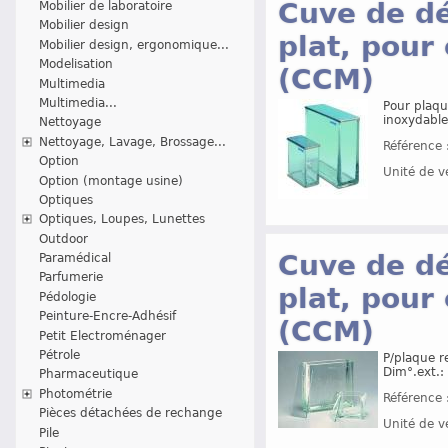
Cuve de dé
Mobilier de laboratoire
Mobilier design
plat, pou
Mobilier design, ergonomique...
Modelisation
(CCM)
Multimedia
Multimedia...
Pour plaqu
inoxydable
Nettoyage
Nettoyage, Lavage, Brossage...
Référence 
Option
Unité de v
Option (montage usine)
Optiques
Optiques, Loupes, Lunettes
Outdoor
Cuve de dé
Paramédical
Parfumerie
plat, pou
Pédologie
Peinture-Encre-Adhésif
(CCM)
Petit Electroménager
Pétrole
P/plaque r
Dim°.ext.:
Pharmaceutique
Photométrie
Référence 
Pièces détachées de rechange
Unité de v
Pile