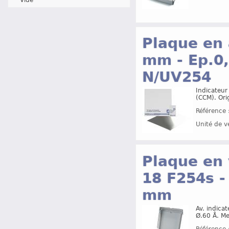
Plaque en 
mm - Ep.0
N/UV254
Indicateu
(CCM). Ori
Référence 
Unité de v
Plaque en 
18 F254s -
mm
Av. indicat
Ø.60 Å. M
Référence 