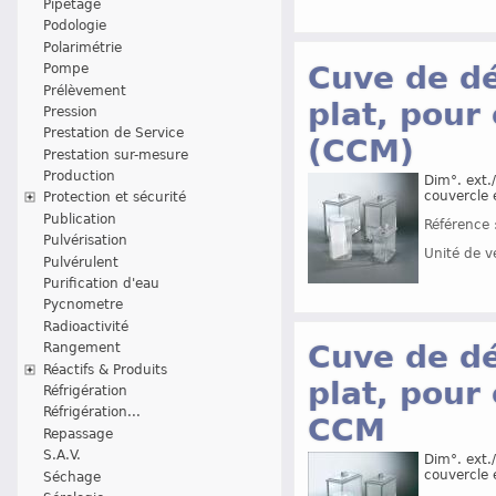
Pipetage
Podologie
Polarimétrie
Cuve de dé
Pompe
Prélèvement
plat, pou
Pression
Prestation de Service
(CCM)
Prestation sur-mesure
Production
Dim°. ext.
couvercle 
Protection et sécurité
Publication
Référence 
Pulvérisation
Unité de v
Pulvérulent
Purification d'eau
Pycnometre
Radioactivité
Cuve de dé
Rangement
Réactifs & Produits
plat, pou
Réfrigération
Réfrigération...
CCM
Repassage
S.A.V.
Dim°. ext.
couvercle 
Séchage