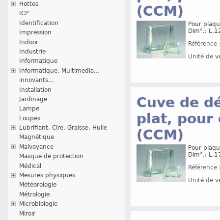
Hottes
(CCM)
ICP
Identification
Pour plaqu
Dim°.: L.1
Impression
Indoor
Référence 
Industrie
Unité de v
Informatique
Informatique, Multimedia...
innovants...
Installation
Cuve de dé
Jardinage
Lampe
plat, pou
Loupes
Lubrifiant, Cire, Graisse, Huile
(CCM)
Magnétique
Malvoyance
Pour plaqu
Dim°.: L.1
Masque de protection
Médical
Référence 
Mesures physiques
Unité de v
Météorologie
Métrologie
Microbiologie
Miroir