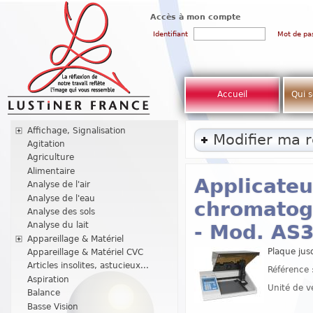
Accès à mon compte
Identifiant
Mot de pa
Accueil
Qui 
Affichage, Signalisation
Modifier ma 
Agitation
Agriculture
Alimentaire
Applicate
Analyse de l'air
Analyse de l'eau
chromatog
Analyse des sols
Analyse du lait
- Mod. AS
Appareillage & Matériel
Plaque jus
Appareillage & Matériel CVC
Articles insolites, astucieux...
Référence 
Aspiration
Unité de v
Balance
Basse Vision