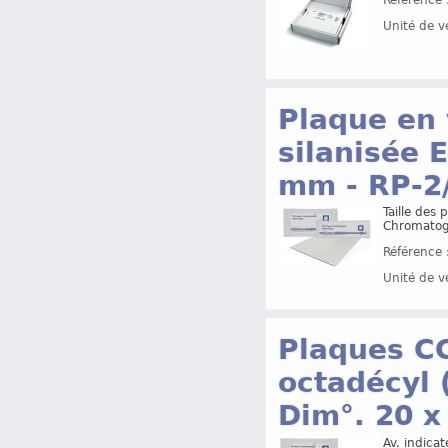
Unité de v
Plaque en 
silanisée 
mm - RP-2
Taille des
Chromatog
Référence 
Unité de v
Plaques CC
octadécyl 
Dim°. 20 x
Av. indicat