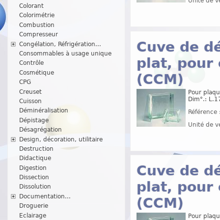
Unité de v
Colorant
Colorimétrie
Combustion
Compresseur
Cuve de dé
Congélation, Réfrigération...
Consommables à usage unique
plat, pou
Contrôle
Cosmétique
(CCM)
CPG
Creuset
Pour plaqu
Dim°.: L.1
Cuisson
Déminéralisation
Référence 
Dépistage
Unité de v
Désagrégation
Design, décoration, utilitaire
Destruction
Didactique
Cuve de dé
Digestion
Dissection
plat, pou
Dissolution
Documentation...
(CCM)
Droguerie
Eclairage
Pour plaqu