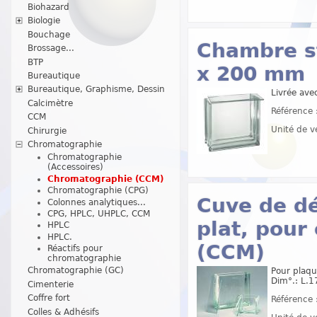
Biohazard
Biologie
Bouchage
Chambre s
Brossage...
BTP
x 200 mm
Bureautique
Bureautique, Graphisme, Dessin
Livrée avec
Calcimètre
Référence 
CCM
Unité de v
Chirurgie
Chromatographie
Chromatographie
(Accessoires)
Chromatographie (CCM)
Chromatographie (CPG)
Cuve de dé
Colonnes analytiques...
CPG, HPLC, UHPLC, CCM
plat, pou
HPLC
HPLC.
(CCM)
Réactifs pour
chromatographie
Chromatographie (GC)
Pour plaqu
Dim°.: L.1
Cimenterie
Coffre fort
Référence 
Colles & Adhésifs