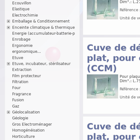
Dim°.: L.2
Ecouvillon
Elastique
Référence 
Electrochimie
Unité de v
Emballage & Conditionnement
Enceinte climatique & thermique
Energie (accumulateur-batterie-p
Enrobage
Cuve de dé
Ergonomie
ergonomique...
plat, pou
Etuve
Etuve, incubateur, stérilisateur
(CCM)
Extraction
Film protecteur
Pour plaqu
Dim°.: L.7
Filtration
Four
Référence 
Fragrance
Unité de v
Fusion
Gaz
Géolocalisation
Géologie
Cuve de dé
Gros Electroménager
Homogénéisation
plat, pou
Horticulture