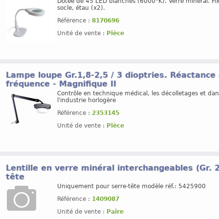
Dotée de 45 LED blanches (6000°K). Verre minéral. Fix
socle, étau (x2).
Référence :
8170696
Unité de vente :
Pièce
Lampe loupe Gr.1,8-2,5 / 3 dioptries. Réactance
fréquence - Magnifique II
Contrôle en technique médical, les décolletages et dan
l'industrie horlogère
Référence :
2353145
Unité de vente :
Pièce
Lentille en verre minéral interchangeables (Gr. 
tête
Uniquement pour serre-tête modèle réf.: 5425900
Référence :
1409087
Unité de vente :
Paire