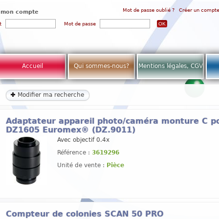
Mot de passe oublié ?
Créer un compt
 mon compte
t
Mot de passe
Accueil
Qui sommes-nous?
Mentions légales, CGV
Modifier ma recherche
Adaptateur appareil photo/caméra monture C p
DZ1605 Euromex® (DZ.9011)
Avec objectif 0.4x
Référence :
3619296
Unité de vente :
Pièce
Compteur de colonies SCAN 50 PRO