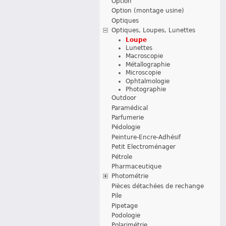
Option
Option (montage usine)
Optiques
Optiques, Loupes, Lunettes
Loupe
Lunettes
Macroscopie
Métallographie
Microscopie
Ophtalmologie
Photographie
Outdoor
Paramédical
Parfumerie
Pédologie
Peinture-Encre-Adhésif
Petit Electroménager
Pétrole
Pharmaceutique
Photométrie
Pièces détachées de rechange
Pile
Pipetage
Podologie
Polarimétrie