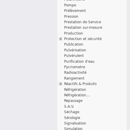
Pompe
Prélèvement
Pression
Prestation de Service
Prestation sur-mesure
Production
Protection et sécurité
Publication
Pulvérisation
Pulvérulent
Purification d'eau
Pycnometre
Radioactivité
Rangement
Réactifs & Produits
Réfrigération
Réfrigération...
Repassage
S.A.V.
Séchage
Sérologie
Signalisation
Simulation