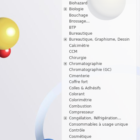
Biohazard
Biologie
Bouchage
Brossage...
BTP
Bureautique
Bureautique, Graphisme, Dessin
Calcimètre
CCM
Chirurgie
Chromatographie
Chromatographie (GC)
Cimenterie
Coffre fort
Colles & Adhésifs
Colorant
Colorimétrie
Combustion
Compresseur
Congélation, Réfrigération...
Consommables à usage unique
Contrôle
Cosmétique