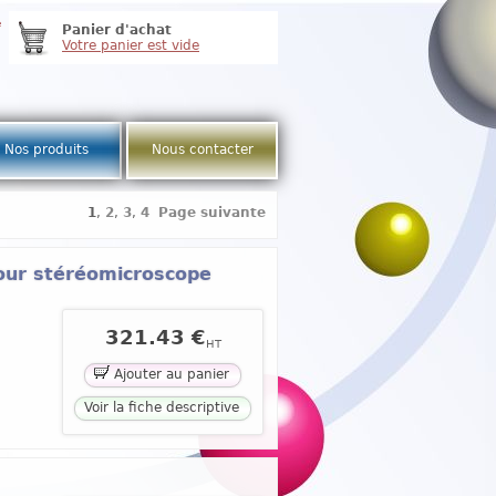
e
Panier d'achat
Votre panier est vide
Nos produits
Nous contacter
1
,
2
,
3
,
4
Page suivante
our stéréomicroscope
321.43 €
HT
Ajouter au panier
Voir la fiche descriptive