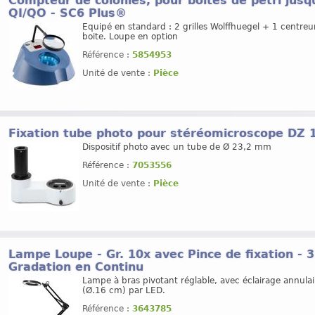
Compteur de colonies, pour boites de pétri jus
QI/QO - SC6 Plus®
Equipé en standard : 2 grilles Wolffhuegel + 1 centreu
boite. Loupe en option
Référence :
5854953
Unité de vente :
Pièce
Fixation tube photo pour stéréomicroscope DZ
Dispositif photo avec un tube de Ø 23,2 mm
Référence :
7053556
Unité de vente :
Pièce
Lampe Loupe - Gr. 10x avec Pince de fixation - 
Gradation en Continu
Lampe à bras pivotant réglable, avec éclairage annulai
(Ø.16 cm) par LED.
Référence :
3643785