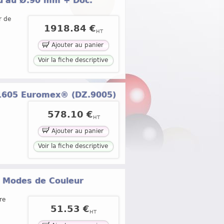
qu'au Ø.90 mm + Doc.
r de
1918.84 €
HT
Ajouter au panier
Voir la fiche descriptive
 1605 Euromex® (DZ.9005)
578.10 €
HT
Ajouter au panier
Voir la fiche descriptive
3 Modes de Couleur
re
51.53 €
HT