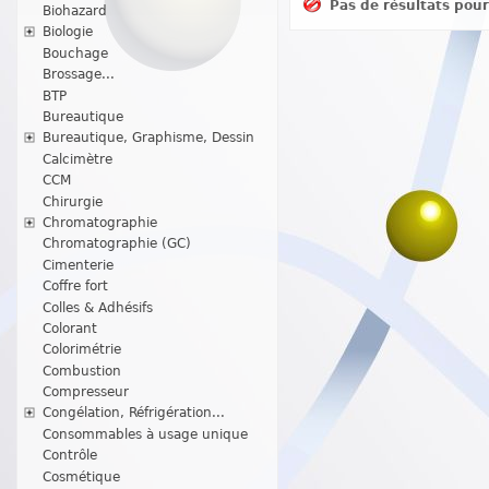
Pas de résultats pou
Biohazard
Biologie
Bouchage
Brossage...
BTP
Bureautique
Bureautique, Graphisme, Dessin
Calcimètre
CCM
Chirurgie
Chromatographie
Chromatographie (GC)
Cimenterie
Coffre fort
Colles & Adhésifs
Colorant
Colorimétrie
Combustion
Compresseur
Congélation, Réfrigération...
Consommables à usage unique
Contrôle
Cosmétique