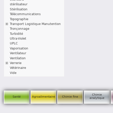
stérilisateur
Stérilisation
Télécommunications
Topographie
Transport Logistique Manutention
Tronçonnage
Turbidité
Ultra-Violet
UPLC
Vaporisation
Ventilateur
Ventilation
Verrerie
Vétérinaire
Vide
Chimie
Santé
Agroalimentaire
Chimie fine
analytique