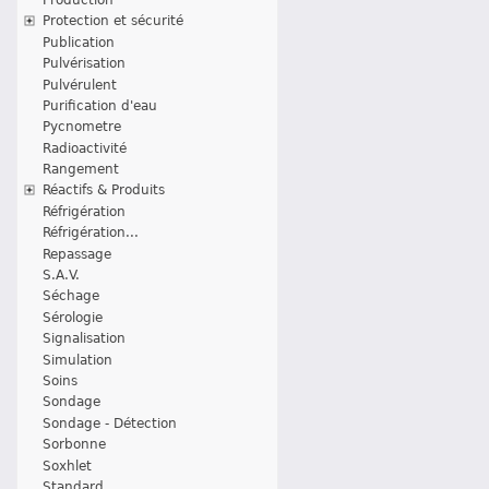
Protection et sécurité
Publication
Pulvérisation
Pulvérulent
Purification d'eau
Pycnometre
Radioactivité
Rangement
Réactifs & Produits
Réfrigération
Réfrigération...
Repassage
S.A.V.
Séchage
Sérologie
Signalisation
Simulation
Soins
Sondage
Sondage - Détection
Sorbonne
Soxhlet
Standard