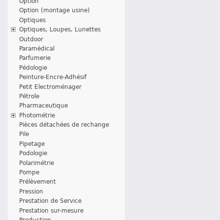
Option
Option (montage usine)
Optiques
Optiques, Loupes, Lunettes
Outdoor
Paramédical
Parfumerie
Pédologie
Peinture-Encre-Adhésif
Petit Electroménager
Pétrole
Pharmaceutique
Photométrie
Pièces détachées de rechange
Pile
Pipetage
Podologie
Polarimétrie
Pompe
Prélèvement
Pression
Prestation de Service
Prestation sur-mesure
Production