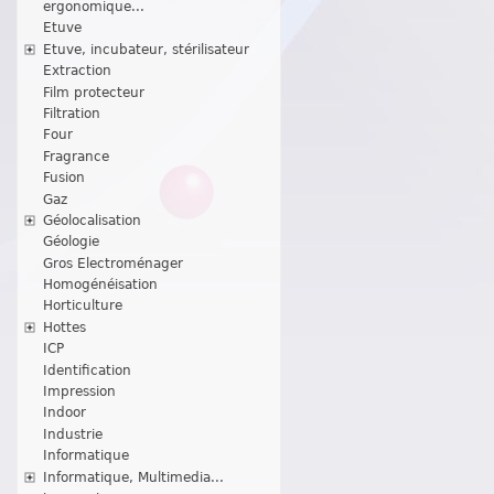
ergonomique...
Etuve
Etuve, incubateur, stérilisateur
Extraction
Film protecteur
Filtration
Four
Fragrance
Fusion
Gaz
Géolocalisation
Géologie
Gros Electroménager
Homogénéisation
Horticulture
Hottes
ICP
Identification
Impression
Indoor
Industrie
Informatique
Informatique, Multimedia...