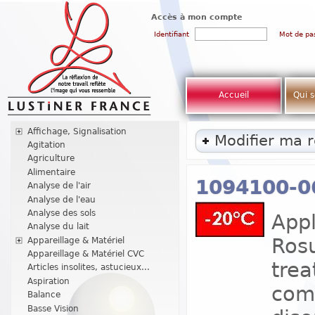
Accès à mon compte
Identifiant
Mot de pa
Accueil
Qui 
Affichage, Signalisation
Modifier ma 
Agitation
Agriculture
Alimentaire
1094100-06
Analyse de l'air
Analyse de l'eau
Analyse des sols
Appl
Analyse du lait
Rosu
Appareillage & Matériel
Appareillage & Matériel CVC
trea
Articles insolites, astucieux...
Aspiration
comb
Balance
Basse Vision