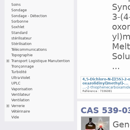
Syno
Soins
Sondage
3-(4
Sondage - Détection
Sorbonne
oxom
Soxhlet
Standard
yl)m
stérilisateur
Melt
Stérilisation
Télécommunications
Solu
Topographie
Transport Logistique Manutention
...
Tronçonnage
Turbidité
Ultra-Violet
4,5-Dichloro-N-[[(5S)-2-
oxazolidinyl]methyl]-...
UPLC
...-2-thiophenecarboxamide
Vaporisation
Référence : 7336081
Ventilateur
Ventilation
Verrerie
CAS 539-0
Vétérinaire
Vide
Gene