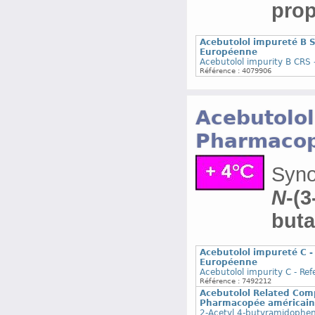
prop
Acebutolol impureté B 
Européenne
Acebutolol impurity B CRS
Référence : 4079906
Acebutolol
Pharmaco
Syn
N
-
(3
but
Acebutolol impureté C 
Européenne
Acebutolol impurity C - R
Référence : 7492212
Acebutolol Related Com
Pharmacopée américain
2-Acetyl 4-butyramidophen