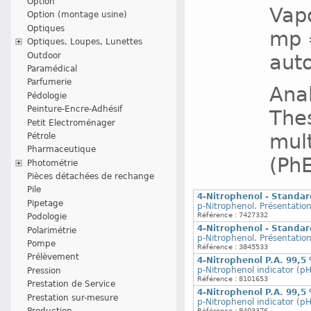
Option
Vap
Option (montage usine)
Optiques
mp =
Optiques, Loupes, Lunettes
Outdoor
auto
Paramédical
Parfumerie
Ana
Pédologie
Peinture-Encre-Adhésif
The
Petit Electroménager
mult
Pétrole
Pharmaceutique
(PhE
Photométrie
Pièces détachées de rechange
Pile
4-Nitrophenol - Standar
Pipetage
p-Nitrophenol. Présentatio
Référence : 7427332
Podologie
4-Nitrophenol - Standar
Polarimétrie
p-Nitrophenol. Présentatio
Pompe
Référence : 3845533
Prélèvement
4-Nitrophenol P.A. 99,5
p-Nitrophenol indicator (pH
Pression
Référence : 8101653
Prestation de Service
4-Nitrophenol P.A. 99,5
Prestation sur-mesure
p-Nitrophenol indicator (pH
Production
Référence : 8403376