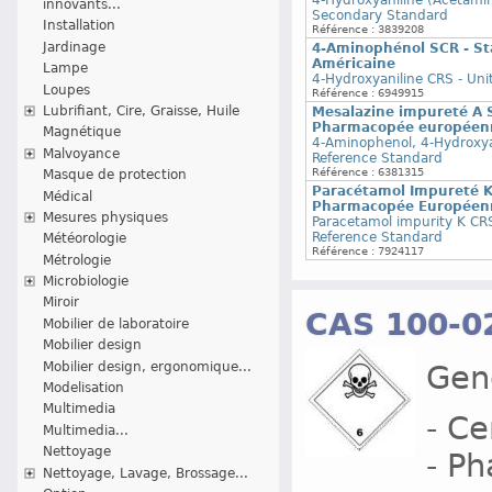
4-Hydroxyaniline (Acetam
innovants...
Secondary Standard
Installation
Référence : 3839208
Jardinage
4-Aminophénol SCR - S
Américaine
Lampe
4-Hydroxyaniline CRS - Un
Loupes
Référence : 6949915
Lubrifiant, Cire, Graisse, Huile
Mesalazine impureté A S
Pharmacopée européen
Magnétique
4-Aminophenol, 4-Hydroxya
Malvoyance
Reference Standard
Référence : 6381315
Masque de protection
Paracétamol Impureté K
Médical
Pharmacopée Européen
Mesures physiques
Paracetamol impurity K CR
Reference Standard
Météorologie
Référence : 7924117
Métrologie
Microbiologie
Miroir
CAS 100-0
Mobilier de laboratoire
Mobilier design
Mobilier design, ergonomique...
Gene
Modelisation
Multimedia
- Ce
Multimedia...
Nettoyage
- P
Nettoyage, Lavage, Brossage...