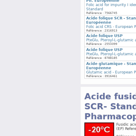
Ph. Européenne
Folic acid for impurity I i
Standard
Référence : 7566745
Acide folique SCR - St
Européenne
Folic acid CRS - European
Référence : 2316913
Acide folique USP
PteGlu, Pteroyl-L-glutamic 
Référence : 2553399
Acide folique USP
PteGlu, Pteroyl-L-glutamic 
Référence : 8788185
Acide glutamique - Sta
Européenne
Glutamic acid - European 
Référence : 3916461
Acide fusi
SCR- Stand
Pharmacop
Fusidic ac
(EP) Refer