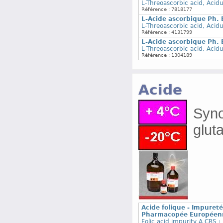
L-Threoascorbic acid, Acid
Référence : 7818177
L-Acide ascorbique Ph. 
L-Threoascorbic acid, Acid
Référence : 4131799
L-Acide ascorbique Ph. 
L-Threoascorbic acid, Acid
Référence : 1304189
Acide
Syno
glut
Acide folique - Impuret
Pharmacopée Européen
Folic acid impurity A CRS ;