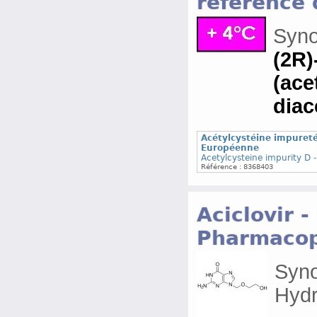
référence
Syn
(2R)
(ace
diac
Acétylcystéine impuret
Européenne
Acetylcysteine impurity D
Référence : 8368403
Aciclovir 
Pharmacop
Syno
Hydr