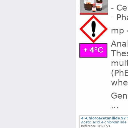
- Ce
- P
mp =
Ana
The
mult
(PhE
wher
Gene
...
4'-Chloroacetanilide 97
Acetic acid 4-chloroanilide
Référence : 8437771