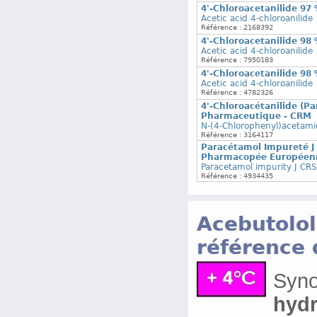
4'-Chloroacetanilide 97
Acetic acid 4-chloroanilide
Référence : 2168392
4'-Chloroacetanilide 98
Acetic acid 4-chloroanilide
Référence : 7950183
4'-Chloroacetanilide 98
Acetic acid 4-chloroanilide
Référence : 4782326
4'-Chloroacétanilide (P
Pharmaceutique - CRM
N-(4-Chlorophenyl)acetamid
Référence : 3164117
Paracétamol Impureté J 
Pharmacopée Européen
Paracetamol impurity J CRS
Référence : 4934435
Acebutolol
référence
Syn
hydr