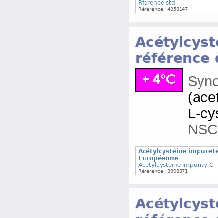
Rference std
Référence : 4958147
Acétylcyst
référence
Syn
(ace
L-cy
NSC
Acétylcystéine impuret
Européenne
Acetylcysteine impurity C
Référence : 3908871
Acétylcyst