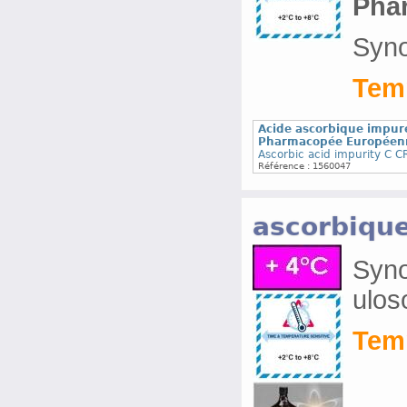
Pha
Syno
Temp
Acide ascorbique impure
Pharmacopée Européen
Ascorbic acid impurity C 
Référence : 1560047
ascorbiqu
Syno
ulos
Temp