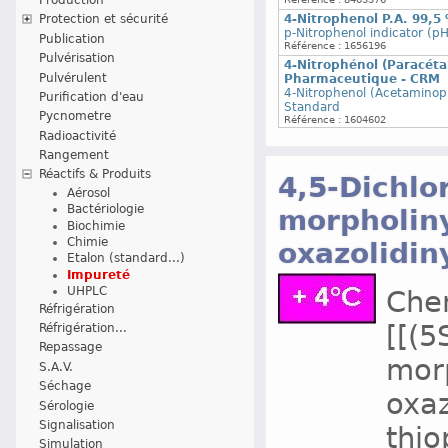
Protection et sécurité
4-Nitrophenol P.A. 99,5
p-Nitrophenol indicator (pH
Publication
Référence : 1656196
Pulvérisation
4-Nitrophénol (Paracéta
Pulvérulent
Pharmaceutique - CRM
4-Nitrophenol (Acetamino
Purification d'eau
Standard
Pycnometre
Référence : 1604602
Radioactivité
Rangement
Réactifs & Produits
4,5-Dichlo
Aérosol
Bactériologie
morpholiny
Biochimie
Chimie
oxazolidiny
Etalon (standard...)
Impureté
UHPLC
Chem
Réfrigération
[[(5
Réfrigération...
Repassage
morp
S.A.V.
Séchage
oxaz
Sérologie
Signalisation
thi
Simulation