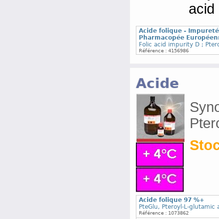
acid 
Acide folique - Impuret
Pharmacopée Européen
Folic acid impurity D ; Pter
Référence : 4156986
Acide
Syno
Pter
Stoc
Acide folique 97 %+
PteGlu, Pteroyl-L-glutamic 
Référence : 1073862