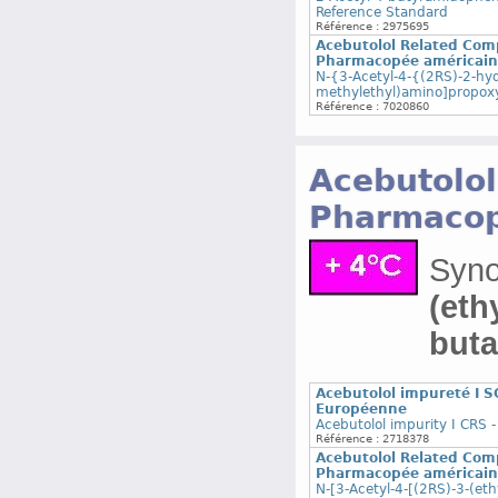
Reference Standard
Référence : 2975695
Acebutolol Related Com
Pharmacopée américain
N-{3-Acetyl-4-{(2RS)-2-hyd
methylethyl)amino]propox
Référence : 7020860
Acebutolol
Pharmaco
Syn
(eth
but
Acebutolol impureté I 
Européenne
Acebutolol impurity I CRS
Référence : 2718378
Acebutolol Related Comp
Pharmacopée américain
N-[3-Acetyl-4-[(2RS)-3-(e