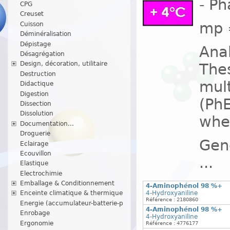
- P
CPG
Creuset
mp =
Cuisson
Déminéralisation
Dépistage
Ana
Désagrégation
Design, décoration, utilitaire
The
Destruction
mult
Didactique
Digestion
(PhE
Dissection
Dissolution
wher
Documentation...
Droguerie
Gene
Eclairage
Ecouvillon
...
Elastique
Electrochimie
Emballage & Conditionnement
4-Aminophénol 98 %+
4-Hydroxyaniline
Enceinte climatique & thermique
Référence : 2180860
Energie (accumulateur-batterie-p
4-Aminophénol 98 %+
Enrobage
4-Hydroxyaniline
Ergonomie
Référence : 4776177