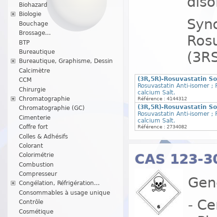
diso
Biohazard
Biologie
Syno
Bouchage
Brossage...
Rosu
BTP
Bureautique
(3RS
Bureautique, Graphisme, Dessin
Calcimètre
(3R,5R)-Rosuvastatin So
CCM
Rosuvastatin Anti-isomer ;
Chirurgie
calcium Salt.
Chromatographie
Référence : 4144312
(3R,5R)-Rosuvastatin So
Chromatographie (GC)
Rosuvastatin Anti-isomer ;
Cimenterie
calcium Salt.
Coffre fort
Référence : 2734082
Colles & Adhésifs
Colorant
CAS 123-3
Colorimétrie
Combustion
Compresseur
Gene
Congélation, Réfrigération...
Consommables à usage unique
- Ce
Contrôle
Cosmétique