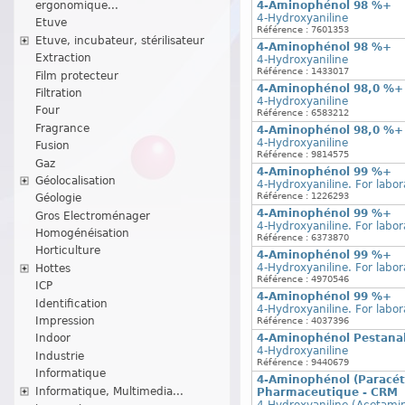
4-Aminophénol 98 %+
ergonomique...
4-Hydroxyaniline
Etuve
Référence : 7601353
Etuve, incubateur, stérilisateur
4-Aminophénol 98 %+
Extraction
4-Hydroxyaniline
Référence : 1433017
Film protecteur
4-Aminophénol 98,0 %+
Filtration
4-Hydroxyaniline
Four
Référence : 6583212
Fragrance
4-Aminophénol 98,0 %+
4-Hydroxyaniline
Fusion
Référence : 9814575
Gaz
4-Aminophénol 99 %+
Géolocalisation
4-Hydroxyaniline. For labor
Référence : 1226293
Géologie
4-Aminophénol 99 %+
Gros Electroménager
4-Hydroxyaniline. For labor
Homogénéisation
Référence : 6373870
Horticulture
4-Aminophénol 99 %+
4-Hydroxyaniline. For labor
Hottes
Référence : 4970546
ICP
4-Aminophénol 99 %+
Identification
4-Hydroxyaniline. For labor
Impression
Référence : 4037396
4-Aminophénol Pestanal
Indoor
4-Hydroxyaniline
Industrie
Référence : 9440679
Informatique
4-Aminophénol (Paracét
Informatique, Multimedia...
Pharmaceutique - CRM