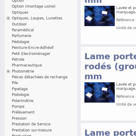
Option
Option (montage usine)
Lavée et p
marquage.
Optiques
Optiques, Loupes, Lunettes
Référence 
Outdoor
Unité de v
Paramédical
Parfumerie
Pédologie
Peinture-Encre-Adhésif
Lame porte
Petit Electroménager
Pétrole
rodés (gro
Pharmaceutique
Photométrie
mm
Pièces détachées de rechange
Pile
Lavée et p
marquage.
Pipetage
Podologie
Référence 
Polarimétrie
Unité de v
Pompe
Prélèvement
Pression
Prestation de Service
Lame porte
Prestation sur-mesure
Production