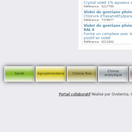
Crystal violet 1% aqueous so
Référence : 5217790
Violet de gentiane phé
Chlorure d'hexaméthylparar
Référence : 7479977
Violet de gentiane phéni
RAL®
Forme un complexe avec le 
positif en violet
Référence : 9211602
Chimie
Santé
Agroalimentaire
Chimie fine
analytique
Portail collaboratif
Réalisé par Ovidentia,