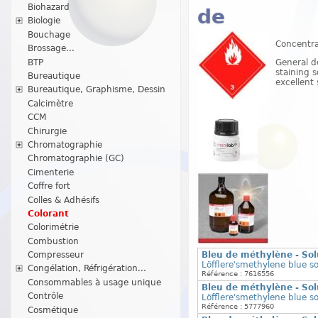
Biohazard
de
Biologie
Bouchage
Concentra
Brossage...
BTP
General d
staining s
Bureautique
excellent 
Bureautique, Graphisme, Dessin
Calcimètre
CCM
Chirurgie
Chromatographie
Chromatographie (GC)
Cimenterie
Coffre fort
Colles & Adhésifs
Colorant
Colorimétrie
Combustion
Bleu de méthylène - Sol
Compresseur
Löfflere'smethylene blue so
Congélation, Réfrigération...
Référence : 7616556
Consommables à usage unique
Bleu de méthylène - Sol
Contrôle
Löfflere'smethylene blue so
Référence : 5777960
Cosmétique