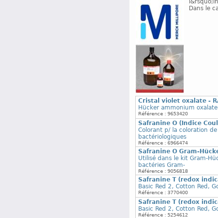
l&rsquo;i
Dans le c
Cristal violet oxalate -
Hücker ammonium oxalate c
Référence : 9653420
Safranine O (Indice Cou
Colorant p/ la coloration de
bactériologiques
Référence : 6966474
Safranine O Gram-Hück
Utilisé dans le kit Gram-Hü
bactéries Gram-
Référence : 9056818
Safranine T (redox indi
Basic Red 2, Cotton Red, Go
Référence : 3770400
Safranine T (redox indi
Basic Red 2, Cotton Red, Go
Référence : 5254612