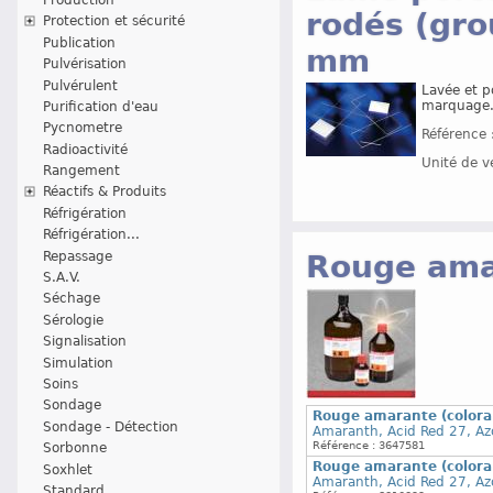
rodés (gro
Protection et sécurité
Publication
mm
Pulvérisation
Pulvérulent
Lavée et p
marquage.
Purification d'eau
Pycnometre
Référence 
Radioactivité
Unité de v
Rangement
Réactifs & Produits
Réfrigération
Réfrigération...
Repassage
Rouge ama
S.A.V.
Séchage
Sérologie
Signalisation
Simulation
Soins
Sondage
Rouge amarante (colora
Sondage - Détection
Amaranth, Acid Red 27, Az
Référence : 3647581
Sorbonne
Rouge amarante (colora
Soxhlet
Amaranth, Acid Red 27, Az
Standard