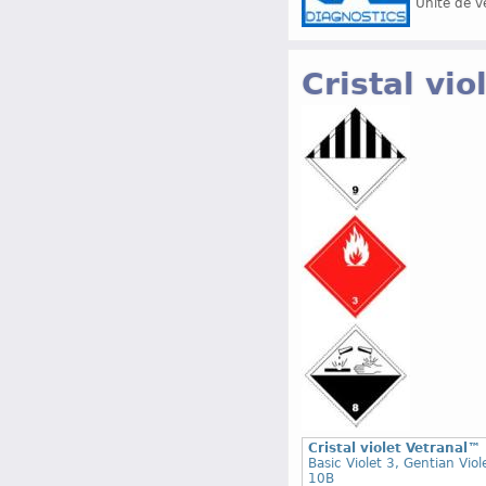
Unité de v
Cristal vio
Cristal violet Vetranal™
Basic Violet 3, Gentian Vio
10B