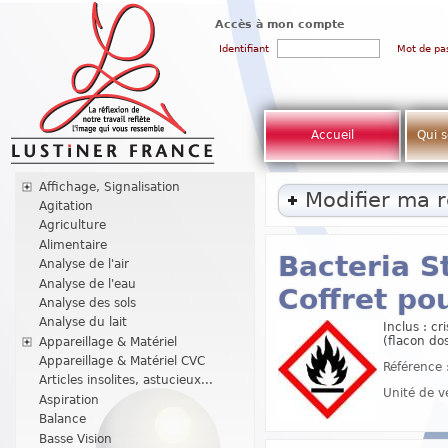
Accès à mon compte
Identifiant
Mot de pa
Accueil
Qui 
Affichage, Signalisation
Modifier ma 
Agitation
Agriculture
Alimentaire
Bacteria S
Analyse de l'air
Analyse de l'eau
Coffret po
Analyse des sols
Analyse du lait
Inclus : cr
(flacon do
Appareillage & Matériel
Appareillage & Matériel CVC
Référence 
Articles insolites, astucieux...
Unité de v
Aspiration
Balance
Basse Vision