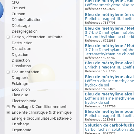
Bleu de méthylène - Sol
CPG
Löfflere'smethylene blue so
Creuset
Référence : 5532697
Cuisson
Bleu de méthylène (en 
Ehrlich's reagent III, Loeffl
Déminéralisation
Référence : 7397703
Dépistage
Bleu de méthylène / Me
Désagrégation
3,7-bis(Dimethylamino)phen
Tetramethylthionine chlori
Design, décoration, utilitaire
Référence : 6722986
Destruction
Bleu de méthylène / Me
Didactique
3,7-bis(Dimethylamino)phen
Tetramethylthionine chlori
Digestion
Référence : 4252787
Dissection
Bleu de méthylène alcali
Dissolution
Ehrlich's reagent III, Loef
Référence : 5837736
Documentation...
Bleu de méthylène alcali
Droguerie
Löffler's alkaline methylen
Eclairage
hydroxide sol
Ecouvillon
Référence : 9286825
Bleu de méthylène alcali
Elastique
Löffler's alkaline methylen
Electrochimie
hydroxide sol
Référence : 1337796
Emballage & Conditionnement
Bleu de méthylène pour 
Enceinte climatique & thermique
Ehrlich's reagent III, Loeff
Energie (accumulateur-batterie-p
Référence : 1285483
Enrobage
Solution de carbol-fuch
Carbol fuchsin solution ; Z
Ergonomie
Référence : 8975977