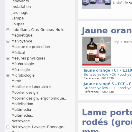
innovants...
Unité de v
Installation
Jardinage
Lampe
Loupes
Jaune oran
Lubrifiant, Cire, Graisse, Huile
Magnétique
Malvoyance
mp > 300°C 
Masque de protection
Médical
Mesures physiques
Météorologie
Métrologie
Jaune orangé FCF - E110
Sunset yellow FCF. Food ye
Microbiologie
Référence : 8612930
Miroir
Jaune orangé S - FCF - E
Mobilier de laboratoire
Sunset yellow FCF. Food ye
Référence : 7264438
Mobilier design
Mobilier design, ergonomique...
Modelisation
Lame porte
Multimedia
Multimedia...
rodés (gro
Nettoyage
Nettoyage, Lavage, Brossage...
mm