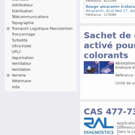
Référence : 8310399
stérilisateur
Rouge amarante (colora
Amaranth, Acid Red 27, Az
Stérilisation
Référence : 1178389
Télécommunications
Topographie
Transport Logistique Manutention
Sachet de 
Tronçonnage
Turbidité
activé pou
Ultra-Violet
UPLC
colorants
Vaporisation
Absorption
Ventilateur
bromure d
Ventilation
Verrerie
Référence 
Vétérinaire
Unité de v
Vide
CAS 477-7
Applicatio
Différenc
Dans la co