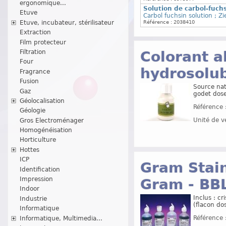
ergonomique...
Solution de carbol-fuch
Etuve
Carbol fuchsin solution ; Z
Etuve, incubateur, stérilisateur
Référence : 2038410
Extraction
Film protecteur
Filtration
Colorant a
Four
hydrosolub
Fragrance
Fusion
Source nat
Gaz
godet dose
Géolocalisation
Référence 
Géologie
Unité de v
Gros Electroménager
Homogénéisation
Horticulture
Hottes
ICP
Gram Stain
Identification
Impression
Gram - BB
Indoor
Inclus : cr
Industrie
(flacon do
Informatique
Référence 
Informatique, Multimedia...