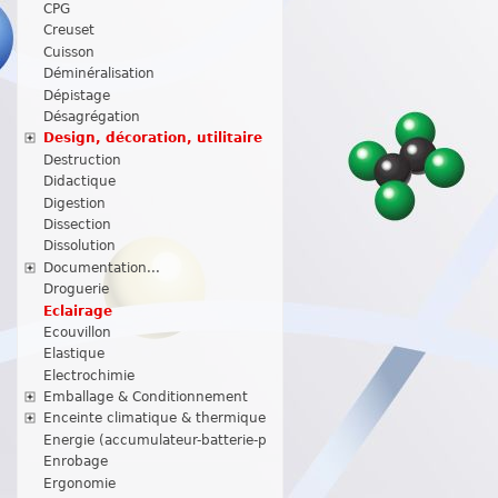
CPG
Creuset
Cuisson
Déminéralisation
Dépistage
Désagrégation
Design, décoration, utilitaire
Destruction
Didactique
Digestion
Dissection
Dissolution
Documentation...
Droguerie
Eclairage
Ecouvillon
Elastique
Electrochimie
Emballage & Conditionnement
Enceinte climatique & thermique
Energie (accumulateur-batterie-p
Enrobage
Ergonomie