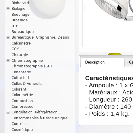
Biohazard
Biologie
Bouchage
Brossage...
BTP
Bureautique
Bureautique, Graphisme, Dessin
Calcimètre
CCM
Chirurgie
Chromatographie
Description
Ca
Chromatographie (GC)
Cimenterie
Caractéristiques
Coffre fort
Colles & Adhésifs
- Ampoule : 1 x 
Colorant
- Matériaux : Aci
Colorimétrie
- Longueur : 26
Combustion
- Diamètre : 14
Compresseur
- Poids : 1,4 kg.
Congélation, Réfrigération...
Consommables à usage unique
Contrôle
Cosmétique