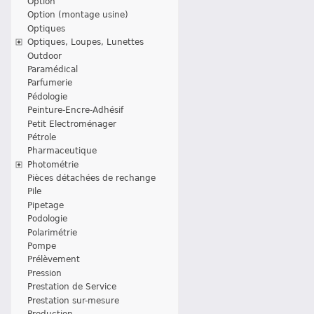
Option
Option (montage usine)
Optiques
Optiques, Loupes, Lunettes
Outdoor
Paramédical
Parfumerie
Pédologie
Peinture-Encre-Adhésif
Petit Electroménager
Pétrole
Pharmaceutique
Photométrie
Pièces détachées de rechange
Pile
Pipetage
Podologie
Polarimétrie
Pompe
Prélèvement
Pression
Prestation de Service
Prestation sur-mesure
Production