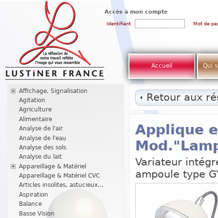
Accès à mon compte
Identifiant
Mot de pa
Accueil
Qui 
Affichage, Signalisation
Retour aux rés
Agitation
Agriculture
Alimentaire
Applique e
Analyse de l'air
Analyse de l'eau
Mod."Lamp
Analyse des sols
Analyse du lait
Variateur intég
Appareillage & Matériel
ampoule type G
Appareillage & Matériel CVC
Articles insolites, astucieux...
Aspiration
Balance
Basse Vision