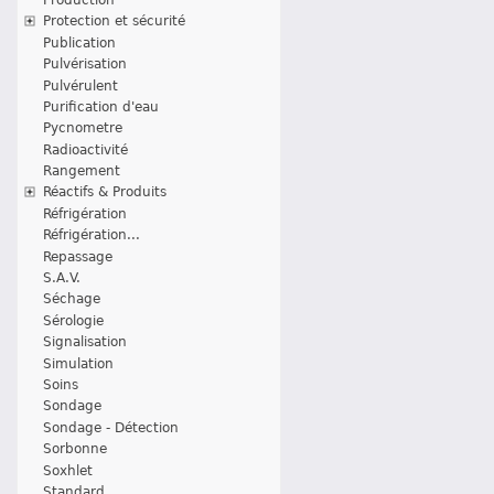
Protection et sécurité
Publication
Pulvérisation
Pulvérulent
Purification d'eau
Pycnometre
Radioactivité
Rangement
Réactifs & Produits
Réfrigération
Réfrigération...
Repassage
S.A.V.
Séchage
Sérologie
Signalisation
Simulation
Soins
Sondage
Sondage - Détection
Sorbonne
Soxhlet
Standard