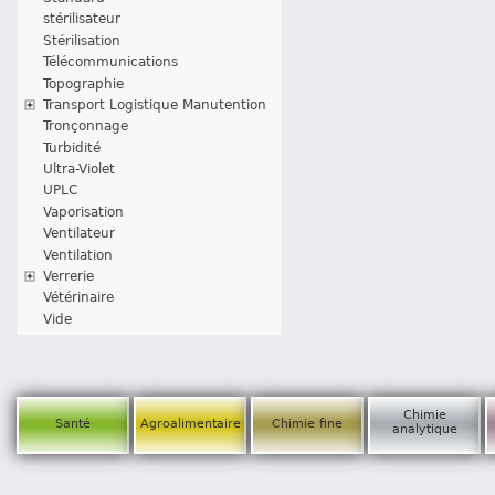
stérilisateur
Stérilisation
Télécommunications
Topographie
Transport Logistique Manutention
Tronçonnage
Turbidité
Ultra-Violet
UPLC
Vaporisation
Ventilateur
Ventilation
Verrerie
Vétérinaire
Vide
Chimie
Santé
Agroalimentaire
Chimie fine
analytique