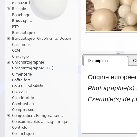
Biohazard
Biologie
Bouchage
Brossage...
BTP
Bureautique
Bureautique, Graphisme, Dessin
Calcimètre
CCM
Chirurgie
Description
Ca
Chromatographie
Chromatographie (GC)
Cimenterie
Origine europée
Coffre fort
Colles & Adhésifs
Photographie(s) 
Colorant
Exemple(s) de pr
Colorimétrie
Combustion
Compresseur
Congélation, Réfrigération...
Consommables à usage unique
Contrôle
Cosmétique