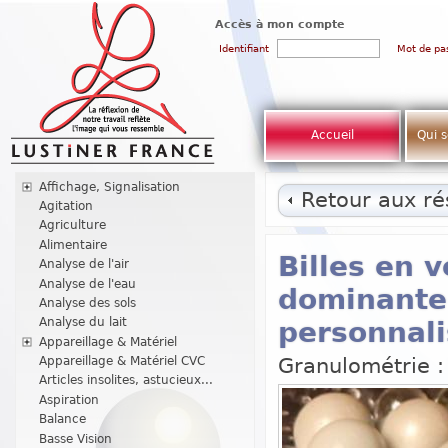
Accès à mon compte
Identifiant
Mot de pa
Accueil
Qui 
Affichage, Signalisation
Retour aux rés
Agitation
Agriculture
Alimentaire
Billes en v
Analyse de l'air
Analyse de l'eau
dominante 
Analyse des sols
Analyse du lait
personnal
Appareillage & Matériel
Granulométrie :
Appareillage & Matériel CVC
Articles insolites, astucieux...
Aspiration
Balance
Basse Vision