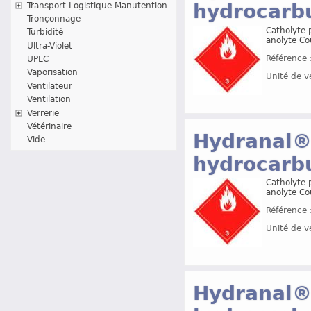
hydrocarb
Transport Logistique Manutention
Tronçonnage
Catholyte p
Turbidité
anolyte Co
Ultra-Violet
Référence 
UPLC
Vaporisation
Unité de v
Ventilateur
Ventilation
Verrerie
Vétérinaire
Hydranal®
Vide
hydrocarb
Catholyte p
anolyte Co
Référence 
Unité de v
Hydranal®