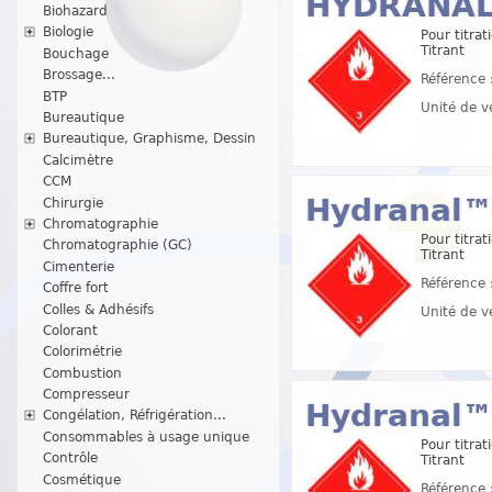
HYDRANAL™
Biohazard
Biologie
Pour titra
Titrant
Bouchage
Brossage...
Référence 
BTP
Unité de v
Bureautique
Bureautique, Graphisme, Dessin
Calcimètre
CCM
Hydranal™ 
Chirurgie
Chromatographie
Pour titra
Chromatographie (GC)
Titrant
Cimenterie
Référence 
Coffre fort
Colles & Adhésifs
Unité de v
Colorant
Colorimétrie
Combustion
Compresseur
Hydranal™ 
Congélation, Réfrigération...
Consommables à usage unique
Pour titra
Contrôle
Titrant
Cosmétique
Référence 