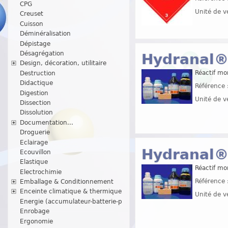
CPG
Unité de v
Creuset
Cuisson
Déminéralisation
Dépistage
Désagrégation
Hydranal®
Design, décoration, utilitaire
Réactif mo
Destruction
Didactique
Référence 
Digestion
Unité de v
Dissection
Dissolution
Documentation...
Droguerie
Eclairage
Hydranal®
Ecouvillon
Elastique
Réactif mo
Electrochimie
Référence 
Emballage & Conditionnement
Enceinte climatique & thermique
Unité de v
Energie (accumulateur-batterie-p
Enrobage
Ergonomie