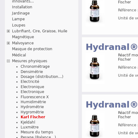
innovants...
Fischer
Installation
Référence 
Jardinage
Unité de v
Lampe
Loupes
Lubrifiant, Cire, Graisse, Huile
Magnétique
Malvoyance
Hydranal®
Masque de protection
Médical
Réactif mo
Fischer
Mesures physiques
Chronométrage
Référence 
Densimétrie
Unité de v
Dosage (distribution...)
Electricité
Electronique
Electronique
Fluorescence X
Hydranal®
Humidimétrie
Hydrométrie
Hygrométrie
Réactif mo
Fischer
Karl Fischer
Kjeldahl
Référence 
Luxmètre
Mesure du temps
Unité de v
Pesage (Balance...)