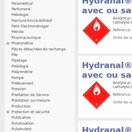
Hydranal® 
Paramédical
avec ou s
Parfumerie
Pédologie
Anolyte p/ 
Peinture-Encre-Adhésif
catholyte 
Petit Electroménager
Référence 
Pétrole
Pharmaceutique
Unité de v
Photométrie
Pièces détachées de rechange
Pile
Pipetage
Hydranal® 
Podologie
Polarimétrie
avec ou s
Pompe
Anolyte p/ 
Prélèvement
catholyte 
Pression
Référence 
Prestation de Service
Prestation sur-mesure
Unité de v
Production
Protection et sécurité
Publication
Pulvérisation
Hydranal® 
Pulvérulent