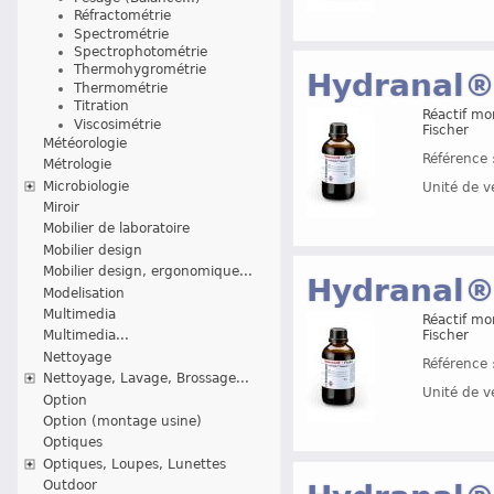
Réfractométrie
Spectrométrie
Spectrophotométrie
Thermohygrométrie
Hydranal®
Thermométrie
Titration
Réactif mo
Viscosimétrie
Fischer
Météorologie
Référence 
Métrologie
Microbiologie
Unité de v
Miroir
Mobilier de laboratoire
Mobilier design
Mobilier design, ergonomique...
Hydranal®
Modelisation
Multimedia
Réactif mo
Multimedia...
Fischer
Nettoyage
Référence 
Nettoyage, Lavage, Brossage...
Unité de v
Option
Option (montage usine)
Optiques
Optiques, Loupes, Lunettes
Outdoor