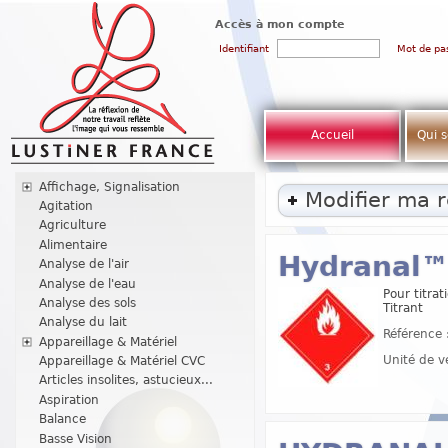
Accès à mon compte
Identifiant
Mot de pa
Accueil
Qui 
Affichage, Signalisation
Modifier ma 
Agitation
Agriculture
Alimentaire
Hydranal™ 
Analyse de l'air
Analyse de l'eau
Pour titra
Analyse des sols
Titrant
Analyse du lait
Référence 
Appareillage & Matériel
Unité de v
Appareillage & Matériel CVC
Articles insolites, astucieux...
Aspiration
Balance
Basse Vision