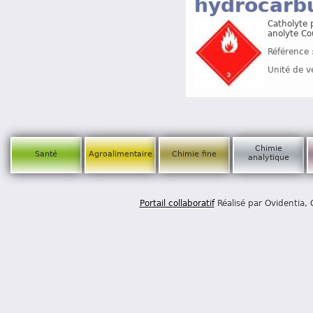
hydrocarb
Catholyte p
anolyte Co
Référence 
Unité de v
Chimie
Santé
Agroalimentaire
Chimie fine
analytique
Portail collaboratif
Réalisé par Ovidentia,