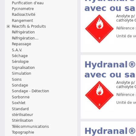
Purification d'eau
avec ou s
Pycnometre
Radioactivité
Anolyte p/ 
catholyte 
Rangement
Réactifs & Produits
Référence 
Réfrigération
Unité de v
Réfrigération...
Repassage
S.A.V.
Séchage
Hydranal® 
Sérologie
Signalisation
avec ou s
Simulation
Soins
Anolyte p/ 
Sondage
catholyte 
Sondage - Détection
Référence 
Sorbonne
Unité de v
Soxhlet
Standard
stérilisateur
Stérilisation
Télécommunications
Hydranal®
Topographie