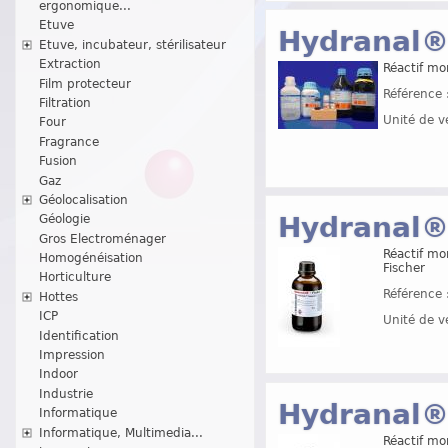
ergonomique...
Etuve
Hydranal®
Etuve, incubateur, stérilisateur
Extraction
Réactif mo
Film protecteur
Référence 
Filtration
Unité de v
Four
Fragrance
Fusion
Gaz
Géolocalisation
Hydranal®
Géologie
Gros Electroménager
Réactif mo
Homogénéisation
Fischer
Horticulture
Référence 
Hottes
ICP
Unité de v
Identification
Impression
Indoor
Industrie
Hydranal®
Informatique
Informatique, Multimedia...
Réactif mo