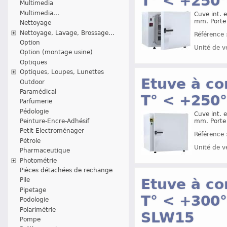
T° < +250°
Multimedia
Multimedia...
Cuve int. 
mm. Porte 
Nettoyage
Nettoyage, Lavage, Brossage...
Référence 
Option
Unité de v
Option (montage usine)
Optiques
Optiques, Loupes, Lunettes
Etuve à co
Outdoor
Paramédical
T° < +250°
Parfumerie
Pédologie
Cuve int. 
Peinture-Encre-Adhésif
mm. Porte 
Petit Electroménager
Référence 
Pétrole
Unité de v
Pharmaceutique
Photométrie
Pièces détachées de rechange
Etuve à co
Pile
Pipetage
T° < +300°
Podologie
Polarimétrie
SLW15
Pompe