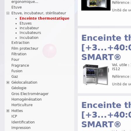
ergonomique...
Référence 
Etuve
Unité de v
Etuve, incubateur, stérilisateur
Enceinte thermostatique
Etuves
incubateur
Incubateurs
Enceinte t
Incubation
Extraction
[+3...+40:
Film protecteur
Filtration
SMART®
Four
Vol. utile
Fragrance
IS12
Fusion
Référence 
Gaz
Géolocalisation
Unité de v
Géologie
Gros Electroménager
Homogénéisation
Enceinte t
Horticulture
Hottes
[+3...+40:
ICP
SMART®
Identification
Impression