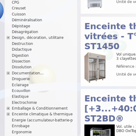
Unité de v
CPG
Creuset
Cuisson
Déminéralisation
Enceinte t
Dépistage
Désagrégation
vitrées - 
Design, décoration, utilitaire
ST1450
Destruction
Didactique
Vol unique
Digestion
3 clayettes
Dissection
Référence 
Dissolution
Documentation...
Unité de v
Droguerie
Eclairage
Ecouvillon
Enceinte t
Elastique
Electrochimie
[+3...+40:
Emballage & Conditionnement
Enceinte climatique & thermique
ST2BD®
Energie (accumulateur-batterie-p
Enrobage
Vol. utile 
DBO OxiTo
Ergonomie