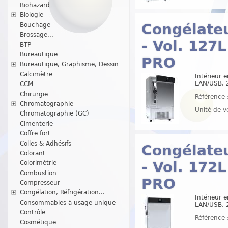
Biohazard
Biologie
Congélateu
Bouchage
Brossage...
- Vol. 12
BTP
Bureautique
PRO
Bureautique, Graphisme, Dessin
Calcimètre
Intérieur 
LAN/USB. 
CCM
Chirurgie
Référence 
Chromatographie
Unité de v
Chromatographie (GC)
Cimenterie
Coffre fort
Colles & Adhésifs
Congélateu
Colorant
- Vol. 17
Colorimétrie
Combustion
PRO
Compresseur
Congélation, Réfrigération...
Intérieur 
Consommables à usage unique
LAN/USB. 
Contrôle
Référence 
Cosmétique