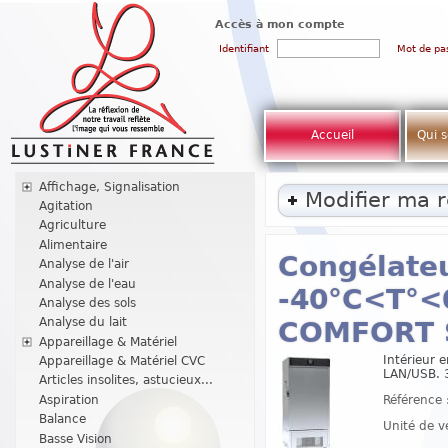
Accès à mon compte
Identifiant
Mot de pa
Accueil
Qui 
Affichage, Signalisation
Modifier ma 
Agitation
Agriculture
Alimentaire
Congélateu
Analyse de l'air
Analyse de l'eau
-40°C<T°<0
Analyse des sols
Analyse du lait
COMFORT 
Appareillage & Matériel
Intérieur 
Appareillage & Matériel CVC
LAN/USB. 3
Articles insolites, astucieux...
Référence 
Aspiration
Balance
Unité de v
Basse Vision