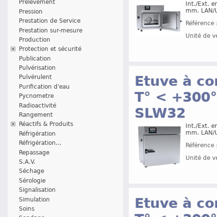
Prélèvement
Int./Ext. 
mm. LAN/US
Pression
Prestation de Service
Référence 
Prestation sur-mesure
Unité de v
Production
Protection et sécurité
Publication
Pulvérisation
Etuve à co
Pulvérulent
Purification d'eau
T° < +300°
Pycnometre
Radioactivité
SLW32
Rangement
Réactifs & Produits
Int./Ext. 
mm. LAN/US
Réfrigération
Réfrigération...
Référence 
Repassage
Unité de v
S.A.V.
Séchage
Sérologie
Signalisation
Etuve à co
Simulation
Soins