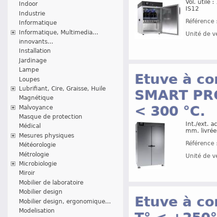
Vol. utile
Indoor
IS12
Industrie
Référence 
Informatique
Informatique, Multimedia...
Unité de v
innovants...
Installation
Jardinage
Lampe
Etuve à co
Loupes
Lubrifiant, Cire, Graisse, Huile
SMART PRO
Magnétique
< 300 °C.
Malvoyance
Masque de protection
Int./ext. 
Médical
mm. livrée
Mesures physiques
Référence 
Météorologie
Métrologie
Unité de v
Microbiologie
Miroir
Mobilier de laboratoire
Mobilier design
Etuve à co
Mobilier design, ergonomique...
Modelisation