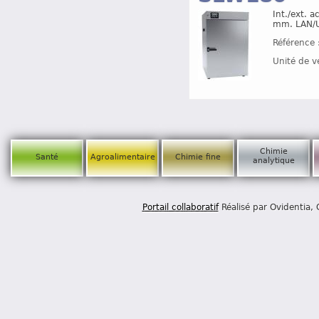
Int./ext. a
mm. LAN/U
Référence 
Unité de v
Chimie
Santé
Agroalimentaire
Chimie fine
analytique
Portail collaboratif
Réalisé par Ovidentia,