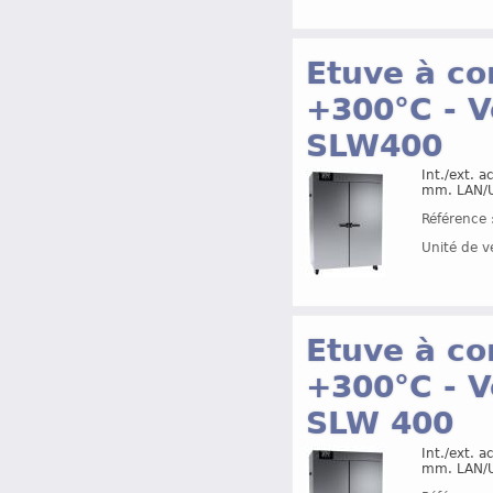
Etuve à co
+300°C - V
SLW400
Int./ext. 
mm. LAN/U
Référence 
Unité de v
Etuve à co
+300°C - V
SLW 400
Int./ext. 
mm. LAN/U