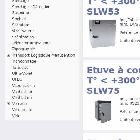
T° < +300°
Sondage
Sondage - Détection
SLW53
Sorbonne
Soxhlet
Int./Ext. 
mm. LAN/US
Standard
stérilisateur
Référence 
Stérilisation
Unité de v
Télécommunications
Topographie
Transport Logistique Manutention
Tronçonnage
Etuve à co
Turbidité
Ultra-Violet
T° < +300°C
UPLC
Vaporisation
SLW75
Ventilateur
Ventilation
Int./Ext. 
mm. RS232
Verrerie
Vétérinaire
Référence 
Vide
Unité de v