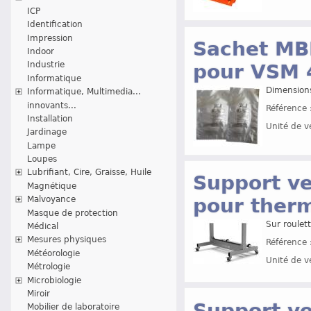
ICP
Identification
Impression
Sachet MB
Indoor
Industrie
pour VSM 
Informatique
Dimension
Informatique, Multimedia...
innovants...
Référence 
Installation
Unité de v
Jardinage
Lampe
Loupes
Lubrifiant, Cire, Graisse, Huile
Support ve
Magnétique
pour ther
Malvoyance
Masque de protection
Sur roulet
Médical
Mesures physiques
Référence 
Météorologie
Unité de v
Métrologie
Microbiologie
Miroir
Support ve
Mobilier de laboratoire