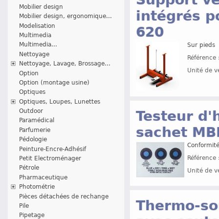
Mobilier design
intégrés 
Mobilier design, ergonomique...
Modelisation
620
Multimedia
Multimedia...
Sur pieds
Nettoyage
Référence 
Nettoyage, Lavage, Brossage...
Unité de v
Option
Option (montage usine)
Optiques
Optiques, Loupes, Lunettes
Outdoor
Testeur d'
Paramédical
sachet MB
Parfumerie
Pédologie
Conformit
Peinture-Encre-Adhésif
Référence 
Petit Electroménager
Pétrole
Unité de v
Pharmaceutique
Photométrie
Pièces détachées de rechange
Thermo-so
Pile
Pipetage