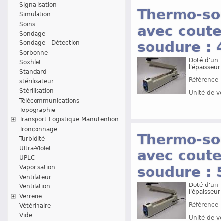
Signalisation
Thermo-so
Simulation
Soins
avec coute
Sondage
soudure :
Sondage - Détection
Sorbonne
Doté d'un 
Soxhlet
l'épaisseur
Standard
Référence 
stérilisateur
Stérilisation
Unité de v
Télécommunications
Topographie
Transport Logistique Manutention
Tronçonnage
Thermo-so
Turbidité
Ultra-Violet
avec coute
UPLC
soudure :
Vaporisation
Ventilateur
Doté d'un 
Ventilation
l'épaisseur
Verrerie
Référence 
Vétérinaire
Vide
Unité de v