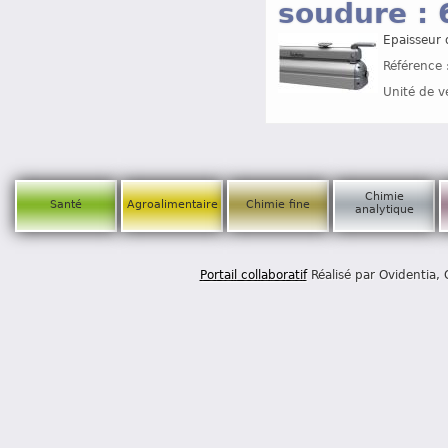
soudure :
Epaisseur
Référence 
Unité de v
Chimie
Santé
Agroalimentaire
Chimie fine
analytique
Portail collaboratif
Réalisé par Ovidentia,