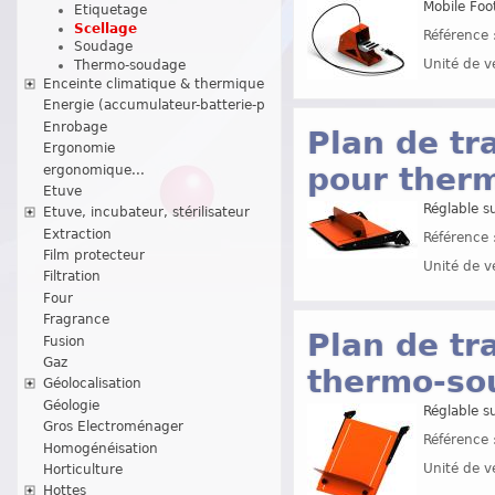
Mobile Foo
Etiquetage
Scellage
Référence 
Soudage
Unité de v
Thermo-soudage
Enceinte climatique & thermique
Energie (accumulateur-batterie-p
Enrobage
Plan de tr
Ergonomie
pour ther
ergonomique...
Etuve
Réglable s
Etuve, incubateur, stérilisateur
Extraction
Référence 
Film protecteur
Unité de v
Filtration
Four
Fragrance
Plan de tr
Fusion
Gaz
thermo-so
Géolocalisation
Géologie
Réglable s
Gros Electroménager
Référence 
Homogénéisation
Unité de v
Horticulture
Hottes