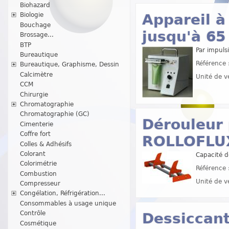
Biohazard
Appareil à
Biologie
Bouchage
jusqu'à 6
Brossage...
BTP
Par impuls
Bureautique
Référence 
Bureautique, Graphisme, Dessin
Calcimètre
Unité de v
CCM
Chirurgie
Chromatographie
Chromatographie (GC)
Dérouleur
Cimenterie
Coffre fort
ROLLOFLU
Colles & Adhésifs
Colorant
Capacité d
Colorimétrie
Référence 
Combustion
Unité de v
Compresseur
Congélation, Réfrigération...
Consommables à usage unique
Contrôle
Dessiccant
Cosmétique