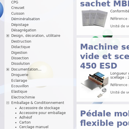
sachet MB
CPG
Creuset
Conformit
Cuisson
Référence 
Déminéralisation
Dépistage
Unité de v
Désagrégation
Design, décoration, utilitaire
Destruction
Machine s
Didactique
Digestion
vide et sc
Dissection
450 ESD
Dissolution
Documentation...
Longueur d
Droguerie
scellage :
Eclairage
Référence 
Ecouvillon
Elastique
Unité de v
Electrochimie
Emballage & Conditionnement
Accessoire de stockage
Pédale mob
Accessoire pour emballage
Adhésif
flexible p
Carton
Cerclage manuel