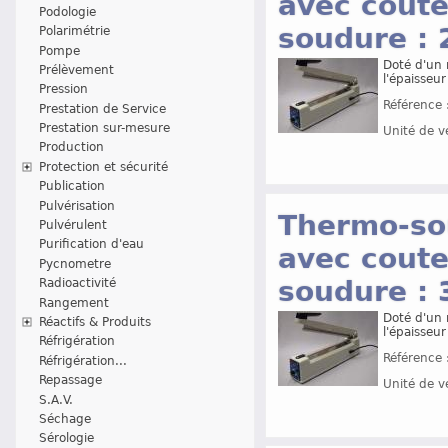
avec coute
Podologie
soudure :
Polarimétrie
Pompe
Doté d'un 
Prélèvement
l'épaisseur
Pression
Référence 
Prestation de Service
Prestation sur-mesure
Unité de v
Production
Protection et sécurité
Publication
Pulvérisation
Thermo-so
Pulvérulent
Purification d'eau
avec coute
Pycnometre
soudure :
Radioactivité
Rangement
Doté d'un 
Réactifs & Produits
l'épaisseur
Réfrigération
Référence 
Réfrigération...
Repassage
Unité de v
S.A.V.
Séchage
Sérologie