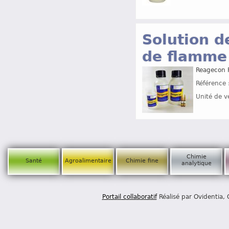
Solution d
de flamme
Reagecon F
Référence 
Unité de v
Chimie
Santé
Agroalimentaire
Chimie fine
analytique
Portail collaboratif
Réalisé par Ovidentia,