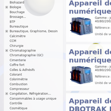
Appareil 
Biohazard
Biologie
numérique 
Bouchage
Brossage...
Gamme : ju
40/80/200
BTP
Bureautique
Référence 
Bureautique, Graphisme, Dessin
Unité de v
Calcimètre
CCM
Chirurgie
Appareil 
Chromatographie
Chromatographie (GC)
numérique 
Cimenterie
Coffre fort
Gamme : ju
Colles & Adhésifs
40/80/200
Colorant
Référence 
Colorimétrie
Unité de v
Combustion
Compresseur
Congélation, Réfrigération...
Appareil d
Consommables à usage unique
Contrôle
DBOTRAK II
Cosmétique