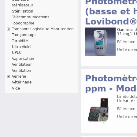
Photomètre
stérilisateur
(basse et 
Stérilisation
Télécommunications
Lovibond
Topographie
Transport Logistique Manutention
Gammes de 
11 mg/l. L
Tronçonnage
Turbidité
Référence 
Ultra-Violet
Unité de v
UPLC
Vaporisation
Ventilateur
Ventilation
Photomètr
Verrerie
Vétérinaire
ppm - Mod
Vide
Limite dét
Linéarité 
Référence 
Unité de v