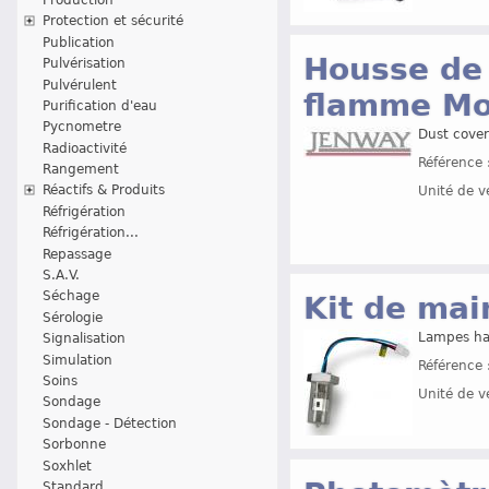
Protection et sécurité
Publication
Housse de
Pulvérisation
Pulvérulent
flamme Mo
Purification d'eau
Pycnometre
Dust cove
Radioactivité
Référence 
Rangement
Réactifs & Produits
Unité de v
Réfrigération
Réfrigération...
Repassage
S.A.V.
Séchage
Kit de ma
Sérologie
Lampes ha
Signalisation
Simulation
Référence 
Soins
Unité de v
Sondage
Sondage - Détection
Sorbonne
Soxhlet
Standard