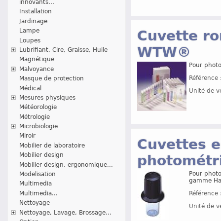
innovants...
Installation
Jardinage
Lampe
Cuvette ro
Loupes
WTW®
Lubrifiant, Cire, Graisse, Huile
Magnétique
Pour phot
Malvoyance
Référence 
Masque de protection
Médical
Unité de v
Mesures physiques
Météorologie
Métrologie
Microbiologie
Miroir
Cuvettes e
Mobilier de laboratoire
Mobilier design
photométr
Mobilier design, ergonomique...
Pour photo
Modelisation
gamme Ha
Multimedia
Multimedia...
Référence 
Nettoyage
Unité de v
Nettoyage, Lavage, Brossage...