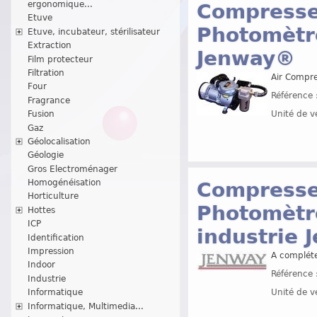
ergonomique...
Compresseu
Etuve
Photomètr
Etuve, incubateur, stérilisateur
Extraction
Jenway®
Film protecteur
Filtration
Air Compre
Four
Référence 
Fragrance
Unité de v
Fusion
Gaz
Géolocalisation
Géologie
Gros Electroménager
Homogénéisation
Compresseu
Horticulture
Photomètr
Hottes
ICP
industrie
Identification
Impression
A complét
Indoor
Référence 
Industrie
Unité de v
Informatique
Informatique, Multimedia...