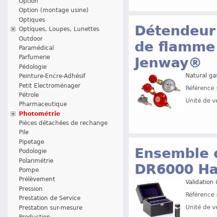
Option
Option (montage usine)
Optiques
Détendeur
Optiques, Loupes, Lunettes
Outdoor
de flamme
Paramédical
Parfumerie
Jenway®
Pédologie
Natural ga
Peinture-Encre-Adhésif
Petit Electroménager
Référence 
Pétrole
Unité de v
Pharmaceutique
Photométrie
Pièces détachées de rechange
Pile
Pipetage
Ensemble d
Podologie
Polarimétrie
DR6000 H
Pompe
Prélèvement
Validation
Pression
Référence 
Prestation de Service
Unité de v
Prestation sur-mesure
Production