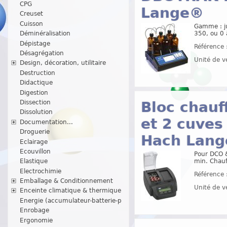
CPG
Lange®
Creuset
Cuisson
Gamme : ju
350, ou 0
Déminéralisation
Dépistage
Référence 
Désagrégation
Unité de v
Design, décoration, utilitaire
Destruction
Didactique
Digestion
Dissection
Bloc chauf
Dissolution
et 2 cuve
Documentation...
Droguerie
Hach Lan
Eclairage
Ecouvillon
Pour DCO 
min. Chauf
Elastique
Electrochimie
Référence 
Emballage & Conditionnement
Unité de v
Enceinte climatique & thermique
Energie (accumulateur-batterie-p
Enrobage
Ergonomie