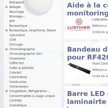
Biohazard
Aide à la 
Biologie
monitoring
Bouchage
Brossage...
Calibratio
BTP
Bureautique
Référence 
Bureautique, Graphisme, Dessin
Unité de v
Calcimètre
CCM
Chirurgie
Bandeau d
Chromatographie
Chromatographie (GC)
pour RF42
Cimenterie
Coffre fort
Front Cont
Colles & Adhésifs
Référence 
Colorant
Unité de v
Colorimétrie
Combustion
Compresseur
Congélation, Réfrigération...
Barre LED 
Consommables à usage unique
laminairte
Contrôle
Cosmétique