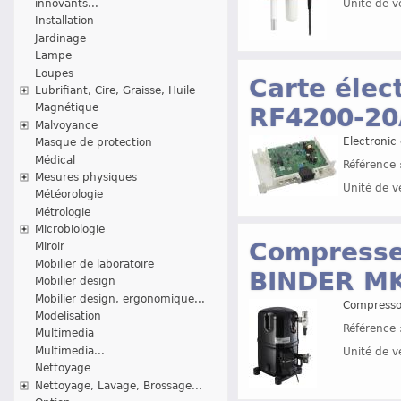
innovants...
Unité de v
Installation
Jardinage
Lampe
Loupes
Carte élec
Lubrifiant, Cire, Graisse, Huile
Magnétique
RF4200-20
Malvoyance
Electronic
Masque de protection
Médical
Référence 
Mesures physiques
Unité de v
Météorologie
Métrologie
Microbiologie
Compresse
Miroir
Mobilier de laboratoire
BINDER MK
Mobilier design
Mobilier design, ergonomique...
Compresso
Modelisation
Référence 
Multimedia
Multimedia...
Unité de v
Nettoyage
Nettoyage, Lavage, Brossage...