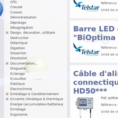
CPG
Référence 
Creuset
Unité de v
Cuisson
Déminéralisation
Dépistage
Barre LED
Désagrégation
Design, décoration, utilitaire
"BiOptima 
Destruction
Didactique
Référence 
Digestion
Dissection
Unité de v
Dissolution
Documentation...
Droguerie
Câble d'al
Eclairage
Ecouvillon
connectiqu
Elastique
HD50***
Electrochimie
Emballage & Conditionnement
PoE splitt
Enceinte climatique & thermique
Energie (accumulateur-batterie-p
Référence 
Enrobage
Unité de v
Ergonomie