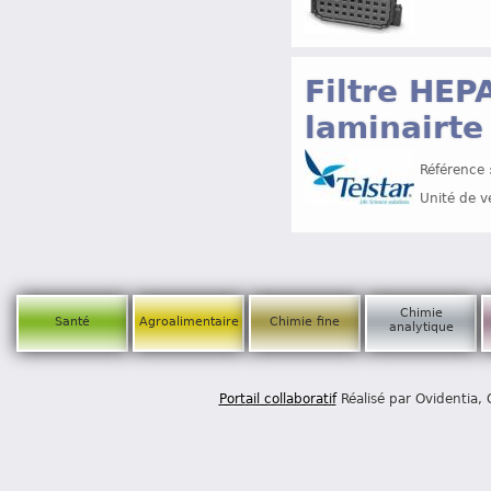
Filtre HEP
laminairte
Référence 
Unité de v
Chimie
Santé
Agroalimentaire
Chimie fine
analytique
Portail collaboratif
Réalisé par Ovidentia,