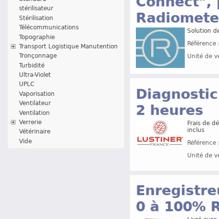
Connect", 
stérilisateur
Radiomet
Stérilisation
Télécommunications
Solution d
Topographie
Référence 
Transport Logistique Manutention
Tronçonnage
Unité de v
Turbidité
Ultra-Violet
UPLC
Diagnostic 
Vaporisation
Ventilateur
2 heures
Ventilation
Verrerie
Frais de d
inclus
Vétérinaire
Vide
Référence 
Unité de v
Enregistre
0 à 100% 