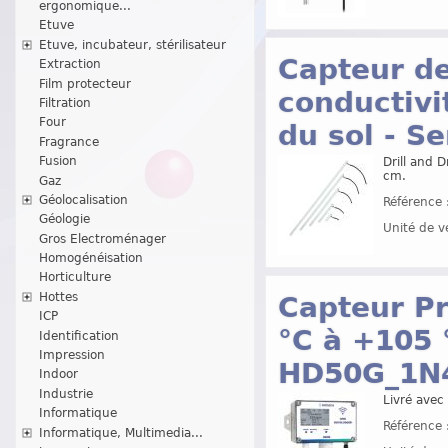
ergonomique...
Etuve
Etuve, incubateur, stérilisateur
Capteur de
Extraction
Film protecteur
conductivi
Filtration
Four
du sol - S
Fragrance
Fusion
Drill and 
cm.
Gaz
Géolocalisation
Référence 
Géologie
Unité de v
Gros Electroménager
Homogénéisation
Horticulture
Hottes
Capteur P
ICP
°C à +105 
Identification
Impression
HD50G_1N
Indoor
Industrie
Livré avec 
Informatique
Référence 
Informatique, Multimedia...