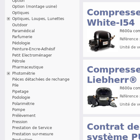
Option
Option (montage usine)
Compresse
Optiques
Optiques, Loupes, Lunettes
White-I54
Outdoor
R600a com
Paramédical
Parfumerie
Référence 
Pédologie
Unité de v
Peinture-Encre-Adhésif
Petit Electroménager
Pétrole
Compresse
Pharmaceutique
Photométrie
Liebherr®
Pièces détachées de rechange
Pile
R600a com
Pipetage
Référence 
Podologie
Polarimétrie
Unité de v
Pompe
Prélèvement
Pression
Contrat d
Prestation de Service
Prestation sur-mesure
système P
Production