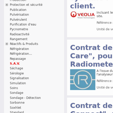
client.
Protection et sécurité
Publication
Incluant l
Pulvérisation
site.
Pulvérulent
Référence 
Purification d'eau
Pycnometre
Unité de v
Radioactivité
Rangement
Réactifs & Produits
Contrat de
Réfrigération
Care", pou
Réfrigération...
Repassage
Radiomet
S.A.V.
Séchage
A l'issue d
Sérologie
l'analyseu
Signalisation
Référence 
Simulation
Unité de v
Soins
Sondage
Sondage - Détection
Sorbonne
Contrat de
Soxhlet
Standard