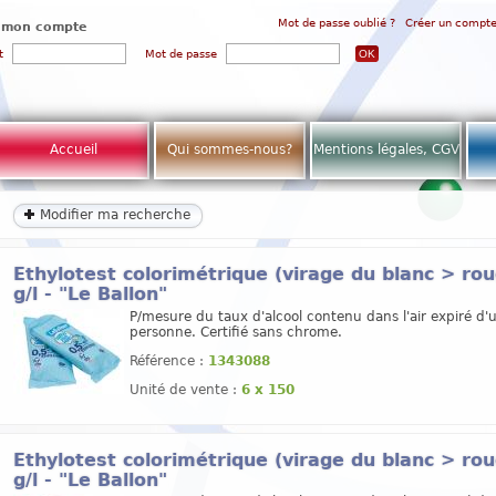
Mot de passe oublié ?
Créer un compt
 mon compte
t
Mot de passe
Accueil
Qui sommes-nous?
Mentions légales, CGV
Modifier ma recherche
Ethylotest colorimétrique (virage du blanc > rou
g/l - "Le Ballon"
P/mesure du taux d'alcool contenu dans l'air expiré d'
personne. Certifié sans chrome.
Référence :
1343088
Unité de vente :
6 x 150
Ethylotest colorimétrique (virage du blanc > rou
g/l - "Le Ballon"