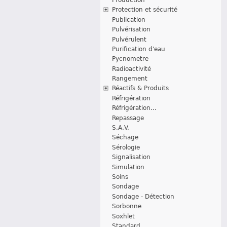
Protection et sécurité
Publication
Pulvérisation
Pulvérulent
Purification d'eau
Pycnometre
Radioactivité
Rangement
Réactifs & Produits
Réfrigération
Réfrigération...
Repassage
S.A.V.
Séchage
Sérologie
Signalisation
Simulation
Soins
Sondage
Sondage - Détection
Sorbonne
Soxhlet
Standard