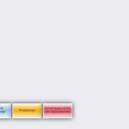
ne
Aménagements
Protection
rité
de laboratoires