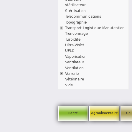
stérilisateur
Stérilisation
Télécommunications
Topographie
Transport Logistique Manutention
Tronçonnage
Turbidité
Ultra-Violet
UPLC
Vaporisation
Ventilateur
Ventilation
Verrerie
Vétérinaire
Vide
Santé
Agroalimentaire
Chi