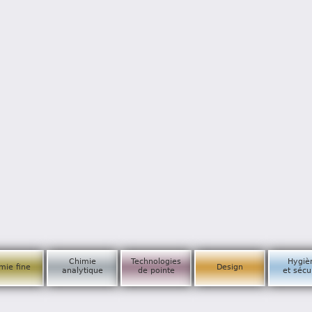
Chimie
Technologies
Hygiè
mie fine
Design
analytique
de pointe
et sécu