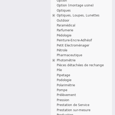
Option
Option (montage usine)
Optiques
Optiques, Loupes, Lunettes
Outdoor
Paramédical
Parfumerie
Pédologie
Peinture-Encre-Adhésif
Petit Electroménager
Pétrole
Pharmaceutique
Photométrie
Pièces détachées de rechange
Pile
Pipetage
Podologie
Polarimétrie
Pompe
Prélèvement
Pression
Prestation de Service
Prestation sur-mesure
Production