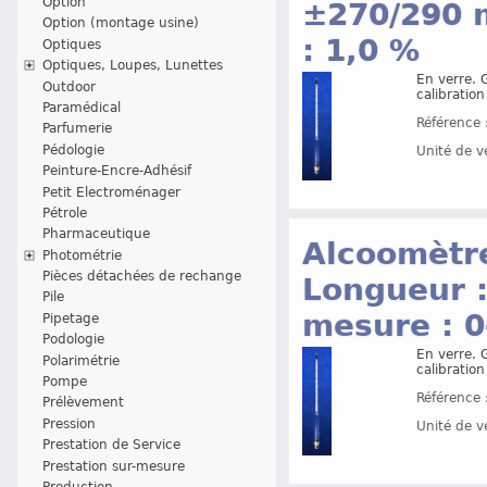
Option
±270/290 
Option (montage usine)
: 1,0 %
Optiques
Optiques, Loupes, Lunettes
En verre. G
Outdoor
calibratio
Paramédical
Référence 
Parfumerie
Pédologie
Unité de v
Peinture-Encre-Adhésif
Petit Electroménager
Pétrole
Pharmaceutique
Alcoomètre
Photométrie
Pièces détachées de rechange
Longueur 
Pile
mesure : 0
Pipetage
Podologie
En verre. G
Polarimétrie
calibratio
Pompe
Référence 
Prélèvement
Pression
Unité de v
Prestation de Service
Prestation sur-mesure
Production