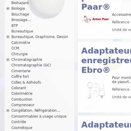
Biohazard
Paar®
Biologie
Bouchage
Accessoire
Brossage...
Référence 
BTP
Unité de v
Bureautique
Bureautique, Graphisme, Dessin
Calcimètre
Adaptateur
CCM
Chirurgie
enregistre
Chromatographie
Chromatographie (GC)
Ebro®
Cimenterie
Coffre fort
Pour monte
de yaourt..
Colles & Adhésifs
Colorant
Référence 
Colorimétrie
Unité de v
Combustion
Compresseur
Congélation, Réfrigération...
Consommables à usage unique
Adaptateur
Contrôle
Cosmétique