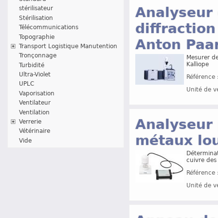
Analyseur 
stérilisateur
Stérilisation
diffraction
Télécommunications
Topographie
Anton Paa
Transport Logistique Manutention
Tronçonnage
Mesurer de
Kalliope
Turbidité
Ultra-Violet
Référence 
UPLC
Unité de v
Vaporisation
Ventilateur
Ventilation
Analyseur 
Verrerie
Vétérinaire
métaux lo
Vide
Déterminat
cuivre des
Référence 
Unité de v