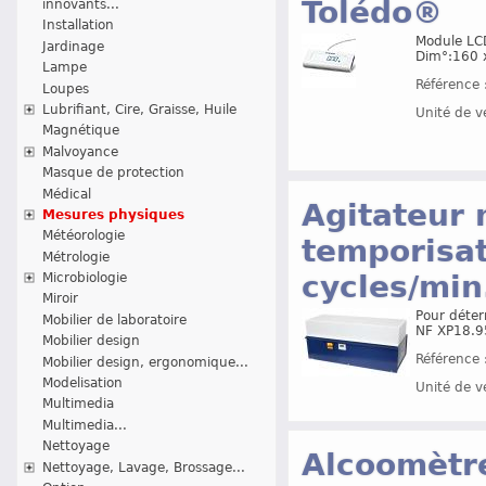
Tolédo®
innovants...
Installation
Module LCD
Jardinage
Dim°:160 
Lampe
Référence 
Loupes
Lubrifiant, Cire, Graisse, Huile
Unité de v
Magnétique
Malvoyance
Masque de protection
Médical
Agitateur
Mesures physiques
Météorologie
temporisat
Métrologie
cycles/min
Microbiologie
Miroir
Pour déter
Mobilier de laboratoire
NF XP18.9
Mobilier design
Référence 
Mobilier design, ergonomique...
Modelisation
Unité de v
Multimedia
Multimedia...
Nettoyage
Alcoomètre
Nettoyage, Lavage, Brossage...