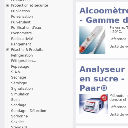
Protection et sécurité
Alcoomètr
Publication
Pulvérisation
- Gamme de
Pulvérulent
Purification d'eau
En verre. 
+20°C.
Pycnometre
Radioactivité
Référence 
Rangement
Unité de v
Réactifs & Produits
Réfrigération
Réfrigération...
Repassage
Analyseur 
S.A.V.
en sucre -
Séchage
Sérologie
Paar®
Signalisation
Simulation
Méthode nu
Soins
densité et 
Sondage
Référence 
Sondage - Détection
Unité de v
Sorbonne
Soxhlet
Standard