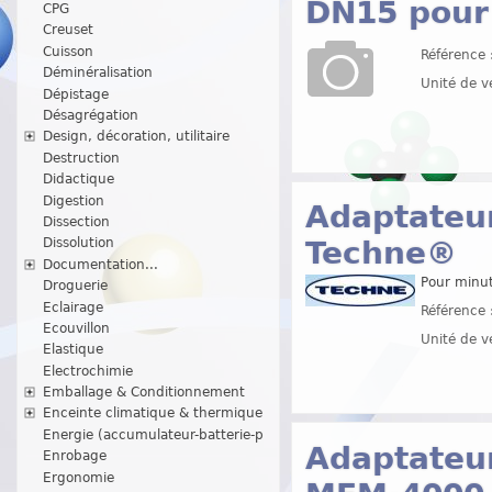
DN15 pour
CPG
Creuset
Cuisson
Référence 
Déminéralisation
Unité de v
Dépistage
Désagrégation
Design, décoration, utilitaire
Destruction
Didactique
Digestion
Adaptateur
Dissection
Techne®
Dissolution
Documentation...
Pour minut
Droguerie
Eclairage
Référence 
Ecouvillon
Unité de v
Elastique
Electrochimie
Emballage & Conditionnement
Enceinte climatique & thermique
Energie (accumulateur-batterie-p
Adaptateu
Enrobage
Ergonomie