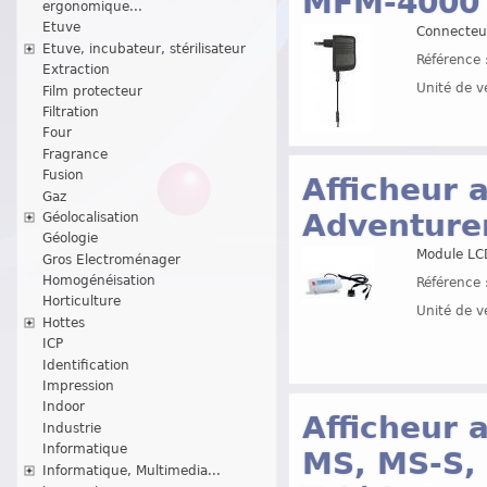
MFM-4000
ergonomique...
Etuve
Connecteu
Etuve, incubateur, stérilisateur
Référence 
Extraction
Unité de v
Film protecteur
Filtration
Four
Fragrance
Fusion
Afficheur 
Gaz
Adventure
Géolocalisation
Géologie
Module LCD
Gros Electroménager
Homogénéisation
Référence 
Horticulture
Unité de v
Hottes
ICP
Identification
Impression
Indoor
Afficheur 
Industrie
Informatique
MS, MS-S, 
Informatique, Multimedia...