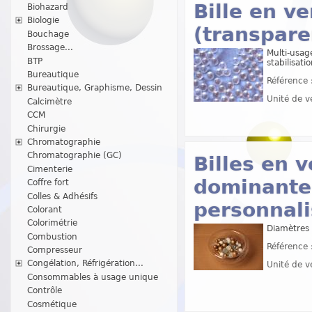
Bille en ve
Biohazard
Biologie
(transpare
Bouchage
Brossage...
Multi-usage
BTP
stabilisati
Bureautique
Référence 
Bureautique, Graphisme, Dessin
Unité de v
Calcimètre
CCM
Chirurgie
Chromatographie
Chromatographie (GC)
Billes en v
Cimenterie
dominante 
Coffre fort
Colles & Adhésifs
personnal
Colorant
Colorimétrie
Diamètres 
Combustion
Référence 
Compresseur
Congélation, Réfrigération...
Unité de v
Consommables à usage unique
Contrôle
Cosmétique