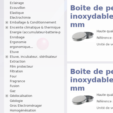
Eclairage
Boite de p
Ecouvillon
Elastique
inoxydable
Electrochimie
mm
Emballage & Conditionnement
Enceinte climatique & thermique
Haute quali
Energie (accumulateur-batterie-p
Enrobage
Référence 
Ergonomie
Unité de v
ergonomique...
Etuve
Etuve, incubateur, stérilisateur
Extraction
Film protecteur
Boite de p
Filtration
Four
inoxydable
Fragrance
mm
Fusion
Gaz
Haute quali
Géolocalisation
Géologie
Référence 
Gros Electroménager
Unité de v
Homogénéisation