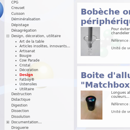
CPG
Creuset
Bobèche on
Cuisson
périphériq
Déminéralisation
Dépistage
Pour éviter
Désagrégation
chandelier
Design, décoration, utilitaire
Référence 
Art de la table
Articles insolites, innovants...
Unité de v
Artisanat
Bougie
Cow Parade
Cristal
Décoration
Boite d'al
Design
Fatboy®
"Matchbox 
Ustensiles
Utilitaire
Longues al
Destruction
couleurs...
Didactique
Référence 
Digestion
Dissection
Unité de v
Dissolution
Documentation...
Droguerie