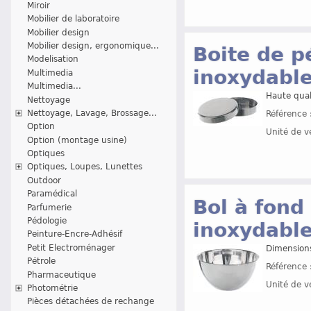
Miroir
Mobilier de laboratoire
Mobilier design
Mobilier design, ergonomique...
Boite de p
Modelisation
inoxydable
Multimedia
Multimedia...
Haute quali
Nettoyage
Nettoyage, Lavage, Brossage...
Référence 
Option
Unité de v
Option (montage usine)
Optiques
Optiques, Loupes, Lunettes
Outdoor
Paramédical
Bol à fond 
Parfumerie
Pédologie
inoxydable
Peinture-Encre-Adhésif
Petit Electroménager
Dimension
Pétrole
Référence 
Pharmaceutique
Unité de v
Photométrie
Pièces détachées de rechange