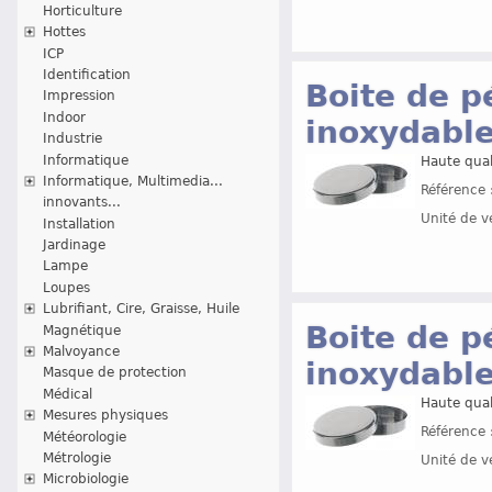
Horticulture
Hottes
ICP
Identification
Boite de p
Impression
Indoor
inoxydable
Industrie
Informatique
Haute quali
Informatique, Multimedia...
Référence 
innovants...
Unité de v
Installation
Jardinage
Lampe
Loupes
Lubrifiant, Cire, Graisse, Huile
Boite de p
Magnétique
Malvoyance
inoxydable
Masque de protection
Médical
Haute quali
Mesures physiques
Référence 
Météorologie
Métrologie
Unité de v
Microbiologie