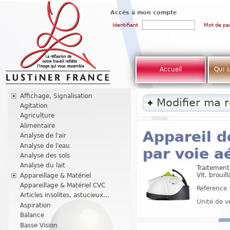
Accès à mon compte
Identifiant
Mot de pa
Accueil
Qui 
Affichage, Signalisation
Modifier ma 
Agitation
Agriculture
Alimentaire
Appareil d
Analyse de l'air
Analyse de l'eau
par voie a
Analyse des sols
Analyse du lait
Traitement
Vit. brouil
Appareillage & Matériel
Appareillage & Matériel CVC
Référence 
Articles insolites, astucieux...
Unité de v
Aspiration
Balance
Basse Vision