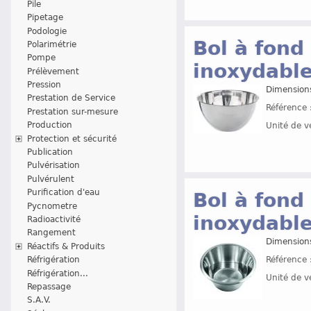
Pile
Pipetage
Podologie
Bol à fond 
Polarimétrie
Pompe
inoxydable
Prélèvement
Pression
Dimension
Prestation de Service
Référence 
Prestation sur-mesure
Production
Unité de v
Protection et sécurité
Publication
Pulvérisation
Pulvérulent
Purification d'eau
Bol à fond 
Pycnometre
inoxydable
Radioactivité
Rangement
Dimension
Réactifs & Produits
Réfrigération
Référence 
Réfrigération...
Unité de v
Repassage
S.A.V.