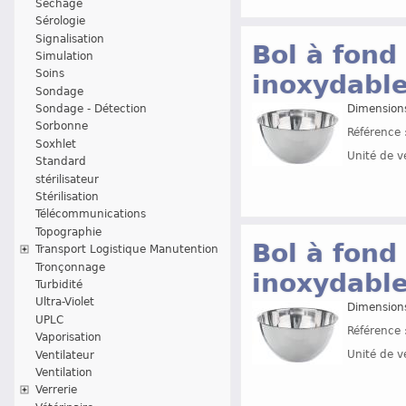
Séchage
Sérologie
Signalisation
Bol à fond 
Simulation
Soins
inoxydable
Sondage
Dimension
Sondage - Détection
Sorbonne
Référence 
Soxhlet
Unité de v
Standard
stérilisateur
Stérilisation
Télécommunications
Topographie
Bol à fond 
Transport Logistique Manutention
Tronçonnage
inoxydable
Turbidité
Ultra-Violet
Dimension
UPLC
Référence 
Vaporisation
Unité de v
Ventilateur
Ventilation
Verrerie