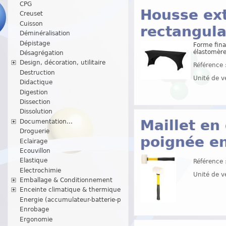
CPG
Housse ext
Creuset
Cuisson
rectangula
Déminéralisation
Dépistage
Forme fina
élastomère
Désagrégation
Design, décoration, utilitaire
Référence 
Destruction
Unité de v
Didactique
Digestion
Dissection
Dissolution
Maillet en
Documentation...
Droguerie
poignée en
Eclairage
Ecouvillon
Elastique
Référence 
Electrochimie
Unité de v
Emballage & Conditionnement
Enceinte climatique & thermique
Energie (accumulateur-batterie-p
Enrobage
Ergonomie