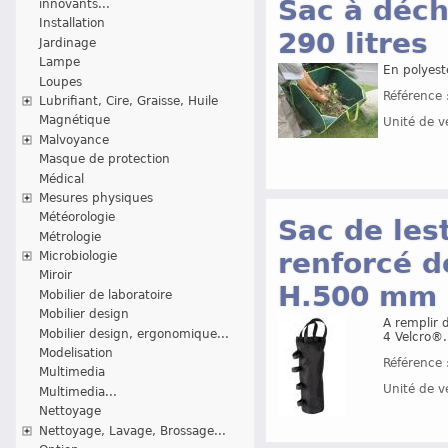
Sac à déch
innovants...
Installation
290 litres
Jardinage
Lampe
En polyest
Loupes
Référence 
Lubrifiant, Cire, Graisse, Huile
Magnétique
Unité de v
Malvoyance
Masque de protection
Médical
Mesures physiques
Météorologie
Sac de les
Métrologie
renforcé d
Microbiologie
Miroir
H.500 mm
Mobilier de laboratoire
Mobilier design
A remplir d
Mobilier design, ergonomique...
4 Velcro®.
Modelisation
Référence 
Multimedia
Unité de v
Multimedia...
Nettoyage
Nettoyage, Lavage, Brossage...