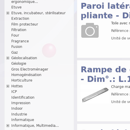
ergonomique...
Paroi laté
Etuve
pliante - 
Etuve, incubateur, stérilisateur
Extraction
Toile avec
Film protecteur
Filtration
Référence 
Four
Unité de v
Fragrance
Fusion
Gaz
Géolocalisation
Géologie
Rampe de 
Gros Electroménager
Homogénéisation
- Dim°.: L
Horticulture
Hottes
Charge ma
ICP
Référence 
Identification
Unité de v
Impression
Indoor
Industrie
Informatique
Informatique, Multimedia...