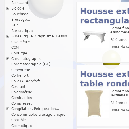
Biohazard
Housse ext
Biologie
Bouchage
rectangula
Brossage...
BTP
Forme fina
Bureautique
élastomère
Bureautique, Graphisme, Dessin
Référence 
Calcimètre
Unité de v
CCM
Chirurgie
Chromatographie
Chromatographie (GC)
Cimenterie
Housse ex
Coffre fort
table rond
Colles & Adhésifs
Colorant
Forme fina
Colorimétrie
Textilène®
Combustion
Référence 
Compresseur
Congélation, Réfrigération...
Unité de v
Consommables à usage unique
Contrôle
Cosmétique