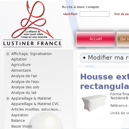
Accès à mon compte
Identifiant
Mot de pa
Accueil
Qui 
Affichage, Signalisation
Modifier ma 
Agitation
Agriculture
Alimentaire
Housse ext
Analyse de l'air
Analyse de l'eau
rectangula
Analyse des sols
Analyse du lait
Forme fina
Textilène®
Appareillage & Matériel
Appareillage & Matériel CVC
Référence 
Articles insolites, astucieux...
Unité de v
Aspiration
Balance
Basse Vision