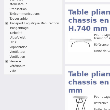
stérilisateur
Stérilisation
Table plia
Télécommunications
chassis en
Topographie
Transport Logistique Manutention
H.740 mm
Tronçonnage
Turbidité
Pour usage
Ultra-Violet
transport a
UPLC
Référence 
Vaporisation
Unité de v
Ventilateur
Ventilation
Verrerie
Vétérinaire
Vide
Table plia
chassis en
mm
Pour usage 
Référence 
Unité de v