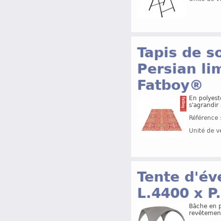
Tapis de s
Persian lim
Fatboy®
En polyest
s'agrandir à
Référence 
Unité de v
Tente d'év
L.4400 x 
Bâche en p
revêtement