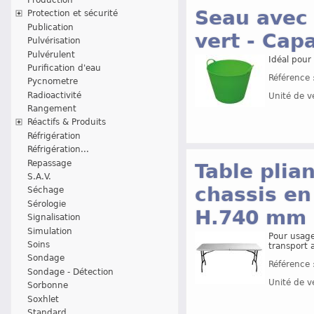
Seau avec 
Protection et sécurité
Publication
vert - Capa
Pulvérisation
Pulvérulent
Idéal pour 
Purification d'eau
Référence 
Pycnometre
Radioactivité
Unité de v
Rangement
Réactifs & Produits
Réfrigération
Réfrigération...
Repassage
Table plia
S.A.V.
chassis en
Séchage
Sérologie
H.740 mm
Signalisation
Simulation
Pour usage
Soins
transport a
Sondage
Référence 
Sondage - Détection
Unité de v
Sorbonne
Soxhlet
Standard