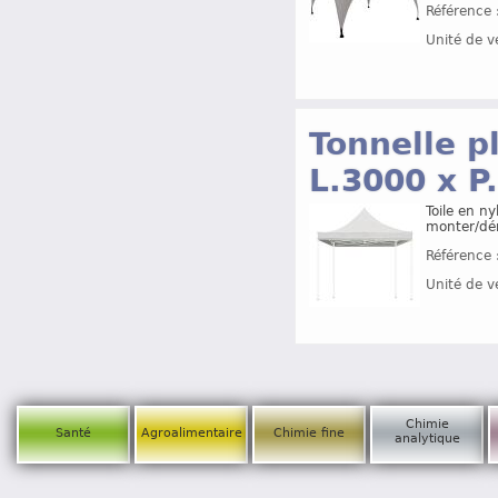
Référence 
Unité de v
Tonnelle p
L.3000 x 
Toile en n
monter/dé
Référence 
Unité de v
Chimie
Santé
Agroalimentaire
Chimie fine
analytique