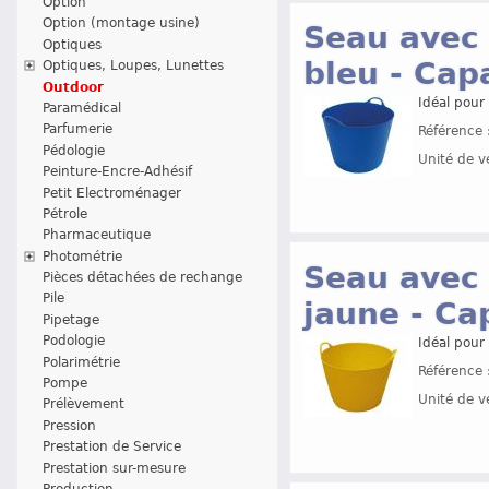
Option
Option (montage usine)
Seau avec 
Optiques
bleu - Capa
Optiques, Loupes, Lunettes
Outdoor
Idéal pour 
Paramédical
Parfumerie
Référence 
Pédologie
Unité de v
Peinture-Encre-Adhésif
Petit Electroménager
Pétrole
Pharmaceutique
Photométrie
Seau avec 
Pièces détachées de rechange
Pile
jaune - Cap
Pipetage
Podologie
Idéal pour 
Polarimétrie
Référence 
Pompe
Unité de v
Prélèvement
Pression
Prestation de Service
Prestation sur-mesure
Production