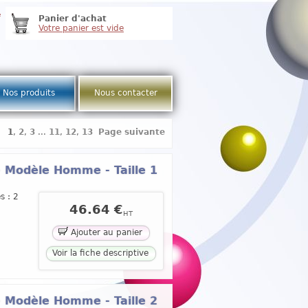
e
Panier d'achat
Votre panier est vide
Nos produits
Nous contacter
1
,
2
,
3
...
11
,
12
,
13
Page suivante
- Modèle Homme - Taille 1
s : 2
46.64 €
HT
Ajouter au panier
Voir la fiche descriptive
- Modèle Homme - Taille 2