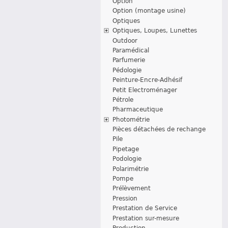
Option
Option (montage usine)
Optiques
Optiques, Loupes, Lunettes
Outdoor
Paramédical
Parfumerie
Pédologie
Peinture-Encre-Adhésif
Petit Electroménager
Pétrole
Pharmaceutique
Photométrie
Pièces détachées de rechange
Pile
Pipetage
Podologie
Polarimétrie
Pompe
Prélèvement
Pression
Prestation de Service
Prestation sur-mesure
Production