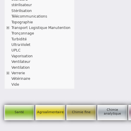
stérilisateur
Stérilisation
Télécommunications
Topographie
Transport Logistique Manutention
Tronçonnage
Turbidité
Ultra-Violet
UPLC
Vaporisation
Ventilateur
Ventilation
Verrerie
Vétérinaire
Vide
Chimie
Santé
Agroalimentaire
Chimie fine
analytique