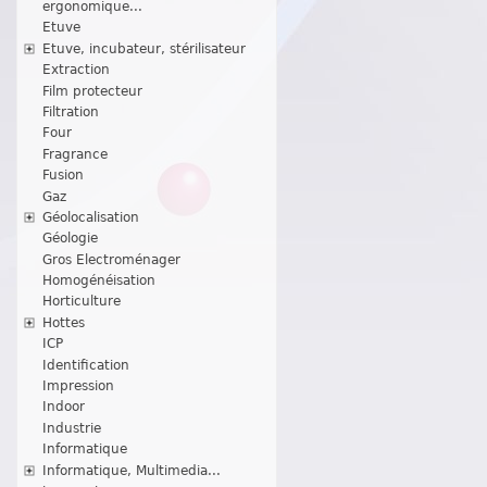
ergonomique...
Etuve
Etuve, incubateur, stérilisateur
Extraction
Film protecteur
Filtration
Four
Fragrance
Fusion
Gaz
Géolocalisation
Géologie
Gros Electroménager
Homogénéisation
Horticulture
Hottes
ICP
Identification
Impression
Indoor
Industrie
Informatique
Informatique, Multimedia...