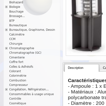
Biohazard
Biologie
Bouchage
Brossage...
BTP
Bureautique
Bureautique, Graphisme, Dessin
Calcimètre
CCM
Chirurgie
Chromatographie
Chromatographie (GC)
Cimenterie
Coffre fort
Colles & Adhésifs
Description
Ca
Colorant
Colorimétrie
Caractéristiques
Combustion
Compresseur
- Ampoule : 1 x 
Congélation, Réfrigération...
- Matériaux : Alu
Consommables à usage unique
polycarbonate tr
Contrôle
- Diamètre : 20
Cosmétique