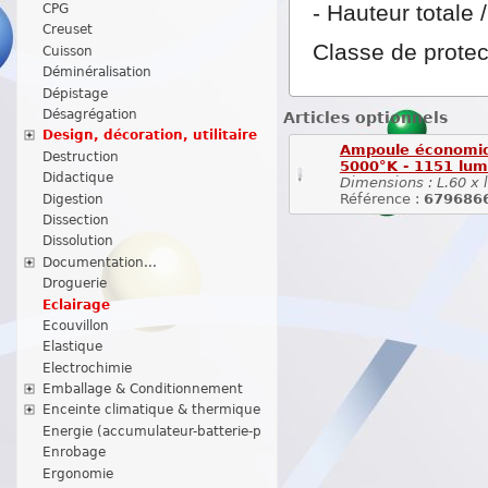
- Hauteur totale 
CPG
Creuset
Classe de protec
Cuisson
Déminéralisation
Dépistage
Désagrégation
Articles optionnels
Design, décoration, utilitaire
Ampoule économiqu
Destruction
5000°K - 1151 lu
Didactique
Dimensions : L.60 x 
Référence :
679686
Digestion
Dissection
Dissolution
Documentation...
Droguerie
Eclairage
Ecouvillon
Elastique
Electrochimie
Emballage & Conditionnement
Enceinte climatique & thermique
Energie (accumulateur-batterie-p
Enrobage
Ergonomie