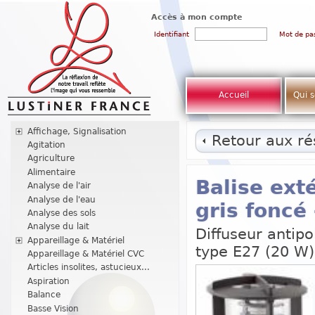
Accès à mon compte
Identifiant
Mot de pa
Accueil
Qui 
Affichage, Signalisation
Retour aux rés
Agitation
Agriculture
Alimentaire
Balise ext
Analyse de l'air
Analyse de l'eau
gris foncé
Analyse des sols
Analyse du lait
Diffuseur antip
Appareillage & Matériel
type E27 (20 W)
Appareillage & Matériel CVC
Articles insolites, astucieux...
Aspiration
Balance
Basse Vision