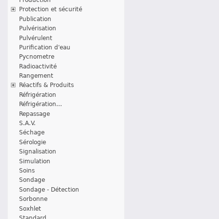
Protection et sécurité
Publication
Pulvérisation
Pulvérulent
Purification d'eau
Pycnometre
Radioactivité
Rangement
Réactifs & Produits
Réfrigération
Réfrigération...
Repassage
S.A.V.
Séchage
Sérologie
Signalisation
Simulation
Soins
Sondage
Sondage - Détection
Sorbonne
Soxhlet
Standard