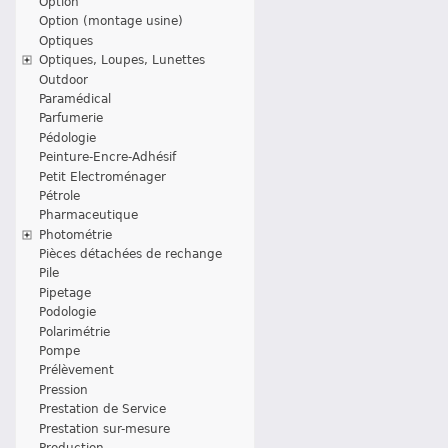
Option
Option (montage usine)
Optiques
Optiques, Loupes, Lunettes
Outdoor
Paramédical
Parfumerie
Pédologie
Peinture-Encre-Adhésif
Petit Electroménager
Pétrole
Pharmaceutique
Photométrie
Pièces détachées de rechange
Pile
Pipetage
Podologie
Polarimétrie
Pompe
Prélèvement
Pression
Prestation de Service
Prestation sur-mesure
Production