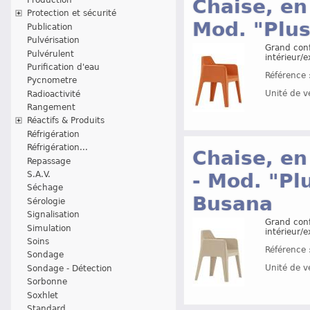
Chaise, en
Protection et sécurité
Mod. "Plus
Publication
Pulvérisation
Grand conf
Pulvérulent
intérieur/e
Purification d'eau
Référence 
Pycnometre
Unité de v
Radioactivité
Rangement
Réactifs & Produits
Réfrigération
Réfrigération...
Chaise, en
Repassage
- Mod. "Pl
S.A.V.
Séchage
Busana
Sérologie
Signalisation
Grand conf
Simulation
intérieur/e
Soins
Référence 
Sondage
Unité de v
Sondage - Détection
Sorbonne
Soxhlet
Standard