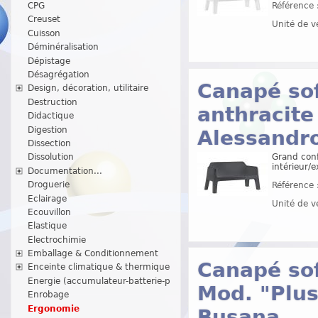
CPG
Référence 
Creuset
Unité de v
Cuisson
Déminéralisation
Dépistage
Désagrégation
Canapé sof
Design, décoration, utilitaire
Destruction
anthracite
Didactique
Digestion
Alessandr
Dissection
Grand conf
Dissolution
intérieur/e
Documentation...
Droguerie
Référence 
Eclairage
Unité de v
Ecouvillon
Elastique
Electrochimie
Emballage & Conditionnement
Canapé sof
Enceinte climatique & thermique
Energie (accumulateur-batterie-p
Mod. "Plus
Enrobage
Ergonomie
Busana