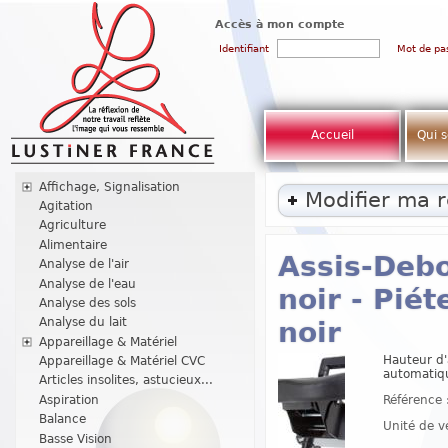
Accès à mon compte
Identifiant
Mot de pa
Accueil
Qui 
Affichage, Signalisation
Modifier ma 
Agitation
Agriculture
Alimentaire
Assis-Debo
Analyse de l'air
Analyse de l'eau
noir - Pié
Analyse des sols
Analyse du lait
noir
Appareillage & Matériel
Hauteur d'
Appareillage & Matériel CVC
automatiq
Articles insolites, astucieux...
Référence 
Aspiration
Balance
Unité de v
Basse Vision