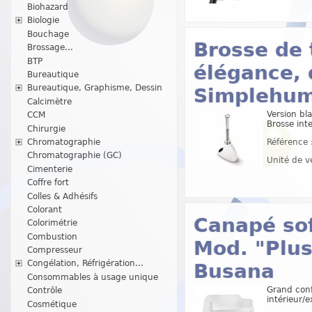
Biohazard
Biologie
Bouchage
Brosse de 
Brossage...
BTP
élégance, d
Bureautique
Bureautique, Graphisme, Dessin
Simplehu
Calcimètre
Version bl
CCM
Brosse int
Chirurgie
Chromatographie
Référence 
Chromatographie (GC)
Unité de v
Cimenterie
Coffre fort
Colles & Adhésifs
Colorant
Canapé sof
Colorimétrie
Combustion
Mod. "Plus
Compresseur
Congélation, Réfrigération...
Busana
Consommables à usage unique
Grand conf
Contrôle
intérieur/e
Cosmétique