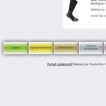
Avec renfo
élastique. 
Référence 
Unité de v
Chimie
Santé
Agroalimentaire
Chimie fine
analytique
Portail collaboratif
Réalisé par Ovidentia,