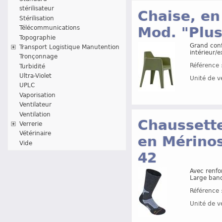
stérilisateur
Chaise, en
Stérilisation
Télécommunications
Mod. "Plus
Topographie
Grand conf
Transport Logistique Manutention
intérieur/e
Tronçonnage
Référence 
Turbidité
Ultra-Violet
Unité de v
UPLC
Vaporisation
Ventilateur
Ventilation
Chaussette
Verrerie
Vétérinaire
en Mérinos
Vide
42
Avec renfor
Large band
Référence 
Unité de v