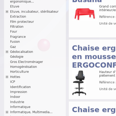
ergonomique...
Grand conf
Etuve
intérieur/e
Etuve, incubateur, stérilisateur
Extraction
Référence 
Film protecteur
Unité de v
Filtration
Four
Fragrance
Fusion
Chaise erg
Gaz
Géolocalisation
en mousse 
Géologie
Gros Electroménager
ERGOCON
Homogénéisation
Horticulture
Hauteur d'
piétement 
Hottes
ICP
Référence 
Identification
Unité de v
Impression
Indoor
Industrie
Informatique
Chaise erg
Informatique, Multimedia...