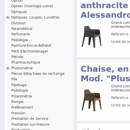
Option
anthracite
Option (montage usine)
Optiques
Alessandr
Optiques, Loupes, Lunettes
Grand conf
Outdoor
intérieur/e
Paramédical
Référence 
Parfumerie
Pédologie
Unité de v
Peinture-Encre-Adhésif
Petit Electroménager
Pétrole
Pharmaceutique
Chaise, en
Photométrie
Pièces détachées de rechange
Mod. "Plus
Pile
Pipetage
Grand conf
intérieur/e
Podologie
Polarimétrie
Référence 
Pompe
Unité de v
Prélèvement
Pression
Prestation de Service
Prestation sur-mesure
Production