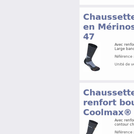
Chaussette
en Mérinos
47
Avec renfor
Large band
Référence 
Unité de v
Chaussette
renfort bo
Coolmax®
Avec renfor
contour che
Référence 