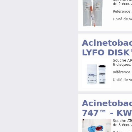
de 2 écouvi
Référence 
Unité de v
Acinetoba
LYFO DIS
Souche ATC
6 disques.
Référence 
Unité de v
Acinetoba
747™ - KW
Souche ATC
de 6 écouvi