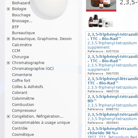
2,3,5-
Biohazard
Biologie
Bouchage
Brossage...
BTP
Bureautique
2,3,5-Triphényl-tétrazo
- TTC - Bio-Rad™
Bureautique, Graphisme, Dessin
2,3,5-Triphenyl-tetrazolium
Calcimètre
supplement
CCM
Référence : 6357026
2,3,5-Triphényl-tétrazo
Chirurgie
- TTC - Bio-Rad™
Chromatographie
2,3,5-Triphenyl-tetrazolium
Chromatographie (GC)
supplement
Référence : 9967095
Cimenterie
2,3,5-Triphényl-Tétrazo
Coffre fort
TTC - Bio-Rad™
Colles & Adhésifs
2,3,5-Triphenyl-tetrazolium
Référence : 4860726
Colorant
2,3,5-Triphényl-tétrazoli
Colorimétrie
BD™
Combustion
2,3,5-Triphenyl-tetrazolium
Référence : 8988752
Compresseur
2,3,5-Triphényl-tétrazol
Congélation, Réfrigération...
2,3,5-Triphenyl-tetrazolium 
Consommables à usage unique
Référence : 3835841
Contrôle
2,3,5-Triphényltétrazoli
chloride 98 %+
Cosmétique
TPTZ, TTZ, Tetrazolium Red