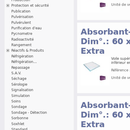
Unité de v
Protection et sécurité
Publication
Pulvérisation
Pulvérulent
Purification d'eau
Absorbant
Pycnometre
Dim°.: 60 
Radioactivité
Rangement
Extra
Réactifs & Produits
Réfrigération
Voile supér
Réfrigération...
inférieur 
Repassage
Référence 
S.A.V.
Unité de v
Séchage
Sérologie
Signalisation
Simulation
Soins
Absorbant
Sondage
Dim°.: 60 
Sondage - Détection
Sorbonne
Extra
Soxhlet
Standard