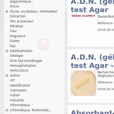
A.D.N. (gé
ergonomique...
Etuve
test Agar
Etuve, incubateur, stérilisateur
Extraction
Deoxyribon
Film protecteur
Référence 
Filtration
Unité de v
Four
Fragrance
Fusion
Gaz
Géolocalisation
A.D.N. (gé
Géologie
Gros Electroménager
test Agar 
Homogénéisation
Horticulture
Recherche 
Hottes
Staphyloco
ICP
Référence 
Identification
Unité de v
Impression
Indoor
Industrie
Informatique
Informatique, Multimedia...
Absorbant-