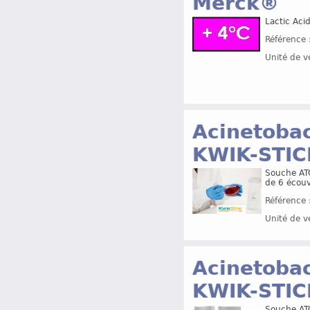
Merck®
Lactic Aci
Référence 
Unité de v
Acinetoba
KWIK-STI
Souche ATC
de 6 écouvi
Référence 
Unité de v
Acinetoba
KWIK-STI
Souche ATC