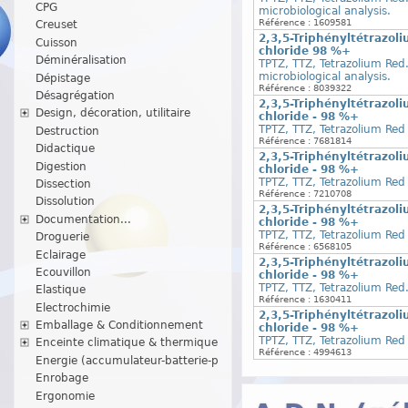
CPG
microbiological analysis.
Référence : 1609581
Creuset
2,3,5-Triphényltétrazoli
Cuisson
chloride 98 %+
Déminéralisation
TPTZ, TTZ, Tetrazolium Red
microbiological analysis.
Dépistage
Référence : 8039322
Désagrégation
2,3,5-Triphényltétrazoli
Design, décoration, utilitaire
chloride - 98 %+
TPTZ, TTZ, Tetrazolium Red
Destruction
Référence : 7681814
Didactique
2,3,5-Triphényltétrazoli
Digestion
chloride - 98 %+
TPTZ, TTZ, Tetrazolium Red
Dissection
Référence : 7210708
Dissolution
2,3,5-Triphényltétrazoli
Documentation...
chloride - 98 %+
TPTZ, TTZ, Tetrazolium Red
Droguerie
Référence : 6568105
Eclairage
2,3,5-Triphényltétrazoli
Ecouvillon
chloride - 98 %+
TPTZ, TTZ, Tetrazolium Red
Elastique
Référence : 1630411
Electrochimie
2,3,5-Triphényltétrazoli
Emballage & Conditionnement
chloride - 98 %+
TPTZ, TTZ, Tetrazolium Red
Enceinte climatique & thermique
Référence : 4994613
Energie (accumulateur-batterie-p
Enrobage
Ergonomie