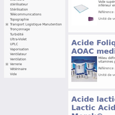
Voile supér
stérilisateur
inférieur 
Stérilisation
Référence 
Télécommunications
Unité de v
Topographie
Transport Logistique Manutention
Tronçonnage
Turbidité
Ultra-Violet
Acide Foli
UPLC
AOAC medi
Vaporisation
Ventilateur
Milieu défi
Ventilation
vitamines 
Verrerie
Référence 
Vétérinaire
Vide
Unité de v
Acide lact
Lactic Aci