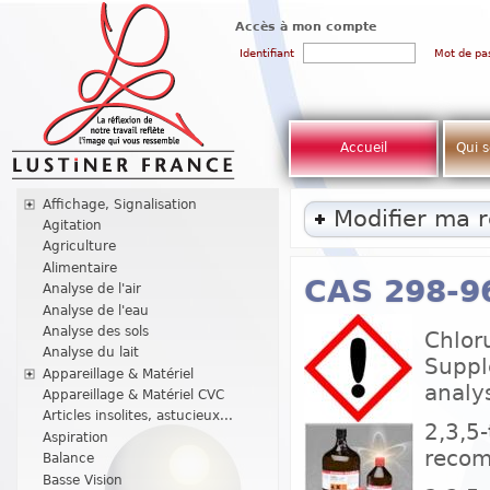
Accès à mon compte
Identifiant
Mot de pa
Accueil
Qui 
Affichage, Signalisation
Modifier ma 
Agitation
Agriculture
Alimentaire
CAS 298-9
Analyse de l'air
Analyse de l'eau
Analyse des sols
Chloru
Analyse du lait
Suppl
Appareillage & Matériel
analy
Appareillage & Matériel CVC
Articles insolites, astucieux...
2,3,5-
Aspiration
recom
Balance
Basse Vision