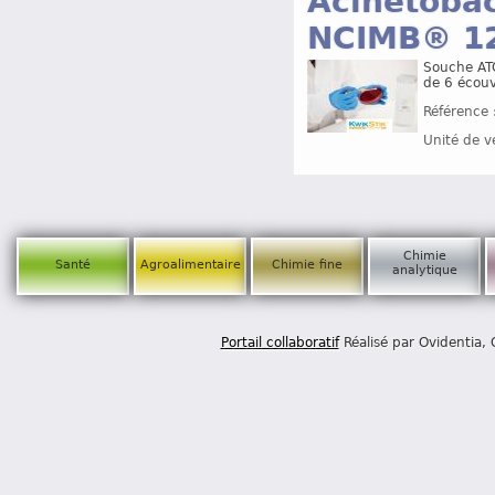
Acinetoba
NCIMB® 1
Souche ATC
de 6 écouvi
Référence 
Unité de v
Chimie
Santé
Agroalimentaire
Chimie fine
analytique
Portail collaboratif
Réalisé par Ovidentia,