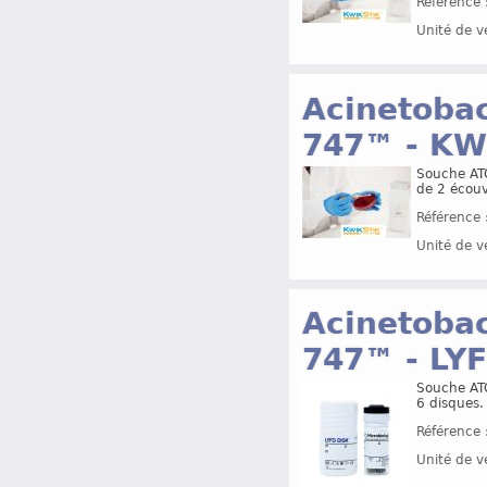
Référence 
Unité de v
Acinetoba
747™ - KW
Souche ATC
de 2 écouvi
Référence 
Unité de v
Acinetoba
747™ - LY
Souche ATC
6 disques.
Référence 
Unité de v