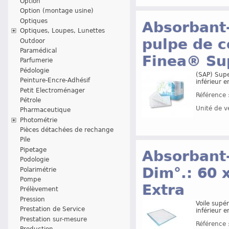
Option
Option (montage usine)
Optiques
Absorbant-
Optiques, Loupes, Lunettes
pulpe de c
Outdoor
Paramédical
Finea® Su
Parfumerie
Pédologie
(SAP) Supe
Peinture-Encre-Adhésif
inférieur 
Petit Electroménager
Référence 
Pétrole
Unité de v
Pharmaceutique
Photométrie
Pièces détachées de rechange
Pile
Pipetage
Absorbant
Podologie
Dim°.: 60 
Polarimétrie
Pompe
Extra
Prélèvement
Pression
Voile supér
Prestation de Service
inférieur 
Prestation sur-mesure
Référence 
Production