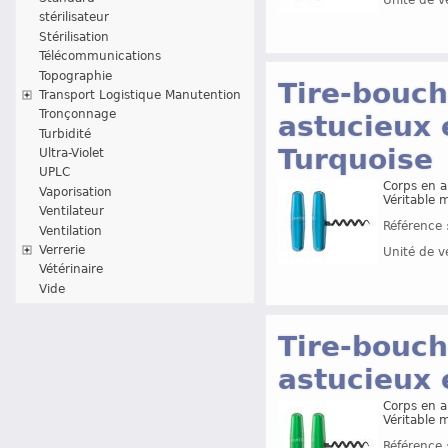
Unité de v
stérilisateur
Stérilisation
Télécommunications
Topographie
Tire-bouch
Transport Logistique Manutention
Tronçonnage
astucieux 
Turbidité
Turquoise
Ultra-Violet
UPLC
Corps en a
Vaporisation
Véritable 
Ventilateur
Référence 
Ventilation
Verrerie
Unité de v
Vétérinaire
Vide
Tire-bouch
astucieux 
Corps en a
Véritable 
Référence 