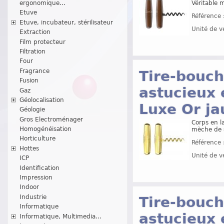
ergonomique...
Véritable 
Etuve
Référence 
Etuve, incubateur, stérilisateur
Unité de v
Extraction
Film protecteur
Filtration
Four
Fragrance
Tire-bouch
Fusion
astucieux 
Gaz
Géolocalisation
Luxe Or ja
Géologie
Gros Electroménager
Corps en l
Homogénéisation
mèche de 
Horticulture
Référence 
Hottes
Unité de v
ICP
Identification
Impression
Indoor
Industrie
Tire-bouch
Informatique
astucieux 
Informatique, Multimedia...