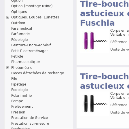
Option
Tire-bouch
Option (montage usine)
astucieux 
Optiques
Optiques, Loupes, Lunettes
Fuschia
Outdoor
Paramédical
Corps en a
Parfumerie
Véritable 
Pédologie
Référence 
Peinture-Encre-Adhésif
Unité de v
Petit Electroménager
Pétrole
Pharmaceutique
Photométrie
Pièces détachées de rechange
Tire-bouch
Pile
astucieux 
Pipetage
Podologie
Corps en a
Polarimétrie
Véritable 
Pompe
Référence 
Prélèvement
Pression
Unité de v
Prestation de Service
Prestation sur-mesure
Production