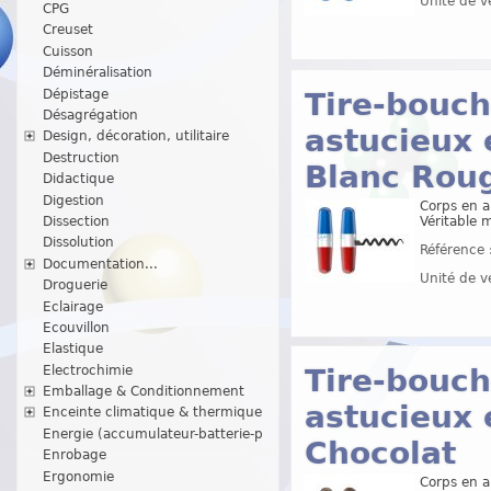
Unité de v
CPG
Creuset
Cuisson
Déminéralisation
Dépistage
Tire-bouch
Désagrégation
astucieux 
Design, décoration, utilitaire
Destruction
Blanc Rou
Didactique
Digestion
Corps en a
Véritable 
Dissection
Dissolution
Référence 
Documentation...
Unité de v
Droguerie
Eclairage
Ecouvillon
Elastique
Electrochimie
Tire-bouch
Emballage & Conditionnement
astucieux 
Enceinte climatique & thermique
Energie (accumulateur-batterie-p
Chocolat
Enrobage
Ergonomie
Corps en a