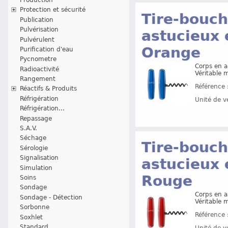
Protection et sécurité
Tire-bouch
Publication
Pulvérisation
astucieux 
Pulvérulent
Orange
Purification d'eau
Pycnometre
Corps en a
Radioactivité
Véritable 
Rangement
Référence 
Réactifs & Produits
Réfrigération
Unité de v
Réfrigération...
Repassage
S.A.V.
Séchage
Tire-bouch
Sérologie
Signalisation
astucieux 
Simulation
Rouge
Soins
Sondage
Corps en a
Sondage - Détection
Véritable 
Sorbonne
Référence 
Soxhlet
Standard