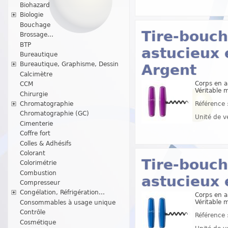
Biohazard
Biologie
Bouchage
Tire-bouch
Brossage...
BTP
astucieux 
Bureautique
Bureautique, Graphisme, Dessin
Argent
Calcimètre
Corps en a
CCM
Véritable 
Chirurgie
Chromatographie
Référence 
Chromatographie (GC)
Unité de v
Cimenterie
Coffre fort
Colles & Adhésifs
Colorant
Tire-bouch
Colorimétrie
Combustion
astucieux 
Compresseur
Congélation, Réfrigération...
Corps en a
Véritable 
Consommables à usage unique
Contrôle
Référence 
Cosmétique