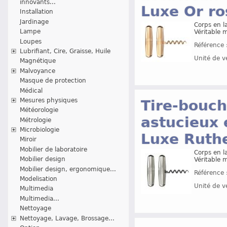
innovants...
Luxe Or ro
Installation
Jardinage
Corps en l
Lampe
Véritable 
Loupes
Référence 
Lubrifiant, Cire, Graisse, Huile
Unité de v
Magnétique
Malvoyance
Masque de protection
Médical
Mesures physiques
Tire-bouch
Météorologie
astucieux 
Métrologie
Microbiologie
Luxe Ruth
Miroir
Mobilier de laboratoire
Corps en l
Mobilier design
Véritable 
Mobilier design, ergonomique...
Référence 
Modelisation
Unité de v
Multimedia
Multimedia...
Nettoyage
Nettoyage, Lavage, Brossage...