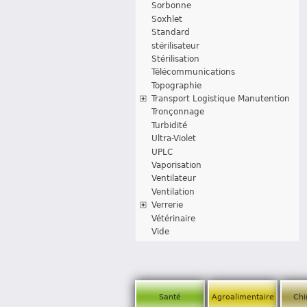
Sorbonne
Soxhlet
Standard
stérilisateur
Stérilisation
Télécommunications
Topographie
Transport Logistique Manutention
Tronçonnage
Turbidité
Ultra-Violet
UPLC
Vaporisation
Ventilateur
Ventilation
Verrerie
Vétérinaire
Vide
Santé
Agroalimentaire
Chi