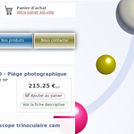
e
Panier d'achat
Votre panier est vide
Nos produits
Nous contacter
 - Piège photographique
12 MP
215.25 €
HT
Ajouter au panier
Voir la fiche descriptive
cope trinoculaire cam