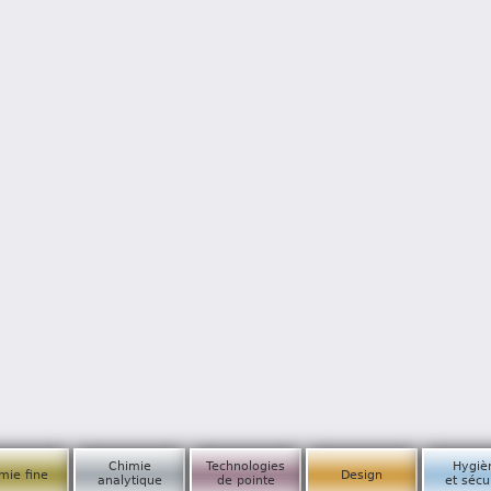
Chimie
Technologies
Hygiè
mie fine
Design
analytique
de pointe
et sécu