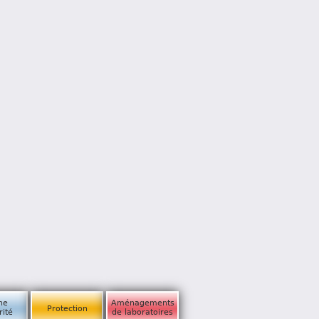
ne
Aménagements
Protection
rité
de laboratoires