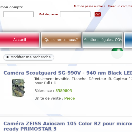
Mot de passe oublié ?
Créer un compt
 mon compte
t
Mot de passe
Accueil
Qui sommes-nous?
Mentions légales, CGV
Modifier ma recherche
Caméra Scoutguard SG-990V - 940 nm Black LED
Totalement invisible. Etanche. Détecteur IR. Capteur 
pour Full HD.
Référence :
8589805
Unité de vente :
Pièce
Caméra ZEISS Axiocam 105 Color R2 pour micros
ready PRIMOSTAR 3