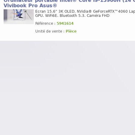
Ordinateur portable Intel® Core i9-13900H (14 
Vivibook Pro Asus®
Ecran 15.6" 3K OLED. NVidia® GeForceRTX™4060 La
GPU. WiFi6E. Bluetooth 5.3. Caméra FHD
Référence :
5941614
Unité de vente :
Pièce