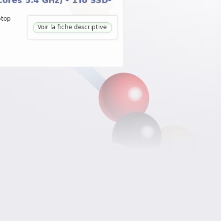
Cores 5.4 GHz) - 1To SSD-
ptop
Voir la fiche descriptive