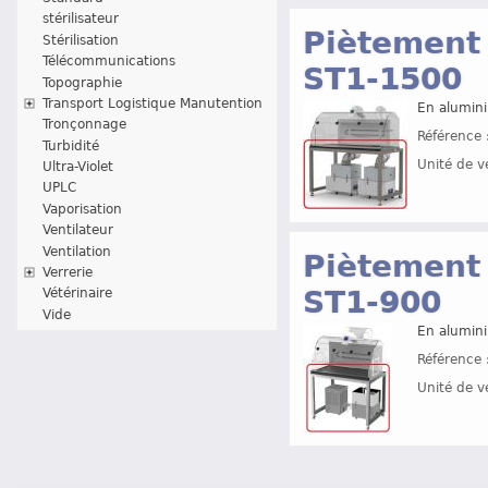
stérilisateur
Piètement 
Stérilisation
Télécommunications
ST1-1500
Topographie
Transport Logistique Manutention
En alumini
Tronçonnage
Référence 
Turbidité
Unité de v
Ultra-Violet
UPLC
Vaporisation
Ventilateur
Ventilation
Piètement 
Verrerie
ST1-900
Vétérinaire
Vide
En alumini
Référence 
Unité de v