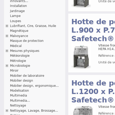
innovants...
Unité de v
Installation
Jardinage
Lampe
Hotte de p
Loupes
Lubrifiant, Cire, Graisse, Huile
L.900 x P.
Magnétique
Malvoyance
Safetech®
Masque de protection
Vitesse fro
Médical
HEPA H14.
Mesures physiques
Météorologie
Référence 
Métrologie
Unité de v
Microbiologie
Miroir
Mobilier de laboratoire
Hotte de p
Mobilier design
Mobilier design, ergonomique...
L.1200 x P
Modelisation
Multimedia
Safetech®
Multimedia...
Nettoyage
Vitesse fro
Nettoyage, Lavage, Brossage...
Référence 