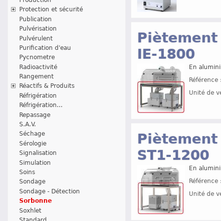
Protection et sécurité
Publication
Pulvérisation
Piètement 
Pulvérulent
Purification d'eau
IE-1800
Pycnometre
Radioactivité
En alumini
Rangement
Référence 
Réactifs & Produits
Unité de v
Réfrigération
Réfrigération...
Repassage
S.A.V.
Séchage
Piètement 
Sérologie
ST1-1200
Signalisation
Simulation
En alumini
Soins
Référence 
Sondage
Sondage - Détection
Unité de v
Sorbonne
Soxhlet
Standard