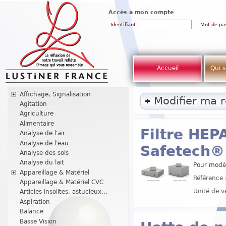
Accès à mon compte
Identifiant
Mot de pa
Accueil
Qui 
Affichage, Signalisation
Modifier ma 
Agitation
Agriculture
Alimentaire
Filtre HEP
Analyse de l'air
Analyse de l'eau
Safetech®
Analyse des sols
Analyse du lait
Pour modèl
Appareillage & Matériel
Référence 
Appareillage & Matériel CVC
Unité de v
Articles insolites, astucieux...
Aspiration
Balance
Basse Vision