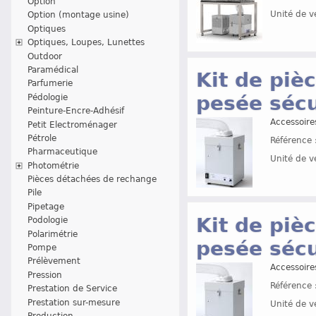
Option
Unité de v
Option (montage usine)
Optiques
Optiques, Loupes, Lunettes
Outdoor
Paramédical
Kit de piè
Parfumerie
pesée sécu
Pédologie
Peinture-Encre-Adhésif
Accessoir
Petit Electroménager
Pétrole
Référence 
Pharmaceutique
Unité de v
Photométrie
Pièces détachées de rechange
Pile
Pipetage
Kit de piè
Podologie
Polarimétrie
pesée séc
Pompe
Prélèvement
Accessoir
Pression
Référence 
Prestation de Service
Prestation sur-mesure
Unité de v
Production