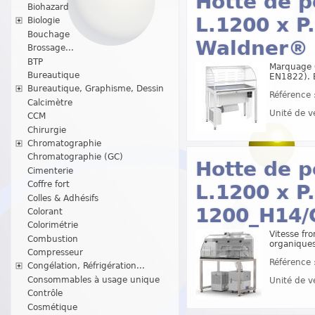
Hotte de p
Biohazard
L.1200 x P
Biologie
Bouchage
Waldner®
Brossage...
BTP
Marquage G
Bureautique
EN1822). E
Bureautique, Graphisme, Dessin
Référence 
Calcimètre
Unité de v
CCM
Chirurgie
Chromatographie
Chromatographie (GC)
Hotte de p
Cimenterie
Coffre fort
L.1200 x P
Colles & Adhésifs
1200_H14/
Colorant
Colorimétrie
Vitesse fro
Combustion
organique
Compresseur
Référence 
Congélation, Réfrigération...
Consommables à usage unique
Unité de v
Contrôle
Cosmétique