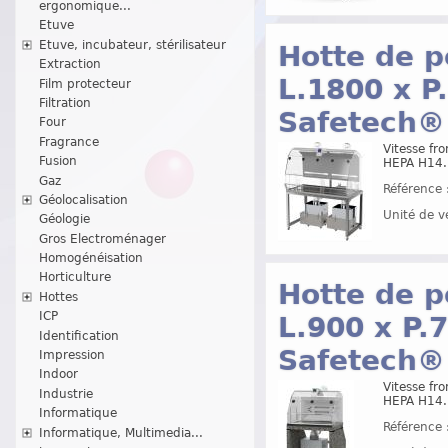
ergonomique...
Etuve
Etuve, incubateur, stérilisateur
Hotte de p
Extraction
L.1800 x P
Film protecteur
Filtration
Safetech®
Four
Fragrance
Vitesse fro
Fusion
HEPA H14.
Gaz
Référence 
Géolocalisation
Unité de v
Géologie
Gros Electroménager
Homogénéisation
Horticulture
Hotte de p
Hottes
ICP
L.900 x P.
Identification
Safetech®
Impression
Indoor
Vitesse fro
Industrie
HEPA H14.
Informatique
Référence 
Informatique, Multimedia...