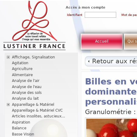
Accès à mon compte
Identifiant
Mot de pa
Accueil
Qui 
Affichage, Signalisation
Retour aux rés
Agitation
Agriculture
Alimentaire
Billes en v
Analyse de l'air
Analyse de l'eau
dominante
Analyse des sols
Analyse du lait
personnal
Appareillage & Matériel
Granulométrie :
Appareillage & Matériel CVC
Articles insolites, astucieux...
Aspiration
Balance
Basse Vision