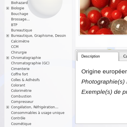
Biohazard
Biologie
Bouchage
Brossage...
BTP
Bureautique
Bureautique, Graphisme, Dessin
Calcimètre
CCM
Chirurgie
Description
Ca
Chromatographie
Chromatographie (GC)
Cimenterie
Origine europée
Coffre fort
Colles & Adhésifs
Photographie(s) 
Colorant
Exemple(s) de pr
Colorimétrie
Combustion
Compresseur
Congélation, Réfrigération...
Consommables à usage unique
Contrôle
Cosmétique