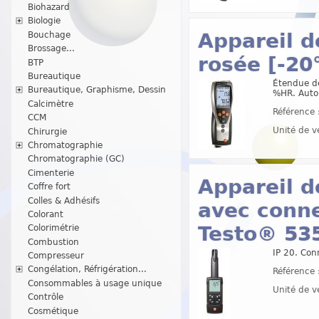
Biohazard
Biologie
Appareil 
Bouchage
Brossage...
rosée [-20°
BTP
Bureautique
Étendue de
Bureautique, Graphisme, Dessin
%HR. Auto
Calcimètre
Référence 
CCM
Unité de v
Chirurgie
Chromatographie
Chromatographie (GC)
Cimenterie
Appareil 
Coffre fort
Colles & Adhésifs
avec conne
Colorant
Testo® 53
Colorimétrie
Combustion
IP 20. Con
Compresseur
Congélation, Réfrigération...
Référence 
Consommables à usage unique
Unité de v
Contrôle
Cosmétique