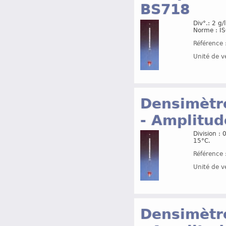
BS718
Div°.: 2 g
Norme : I
Référence 
Unité de v
Densimètre
- Amplitud
Division :
15°C.
Référence 
Unité de v
Densimètre