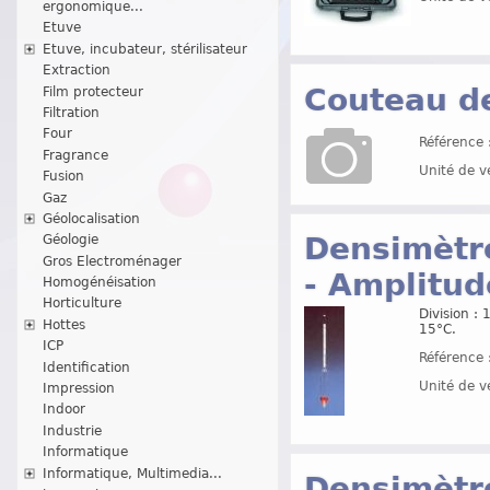
ergonomique...
Etuve
Etuve, incubateur, stérilisateur
Extraction
Couteau d
Film protecteur
Filtration
Four
Référence 
Fragrance
Unité de v
Fusion
Gaz
Géolocalisation
Densimètre
Géologie
Gros Electroménager
- Amplitud
Homogénéisation
Horticulture
Division :
Hottes
15°C.
ICP
Référence 
Identification
Unité de v
Impression
Indoor
Industrie
Informatique
Informatique, Multimedia...
Densimètre