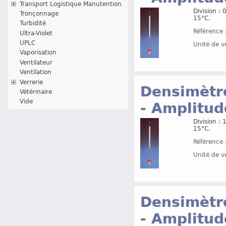
Transport Logistique Manutention
Division :
Tronçonnage
15°C.
Turbidité
Référence 
Ultra-Violet
UPLC
Unité de v
Vaporisation
Ventilateur
Ventilation
Verrerie
Densimètre
Vétérinaire
Vide
- Amplitud
Division :
15°C.
Référence 
Unité de v
Densimètre
- Amplitud