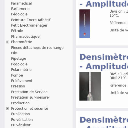
- Amplitud
Paramédical
Parfumerie
Division :
Pédologie
15°C.
Peinture-Encre-Adhésif
Référence 
Petit Electroménager
Unité de v
Pétrole
Pharmaceutique
Photométrie
Pièces détachées de rechange
Pile
Densimètre
Pipetage
- Amplitud
Podologie
Polarimétrie
Div°.: 1 g
Pompe
DIN12791
Prélèvement
Référence 
Pression
Prestation de Service
Unité de v
Prestation sur-mesure
Production
Protection et sécurité
Publication
Densimètre
Pulvérisation
Pulvérulent