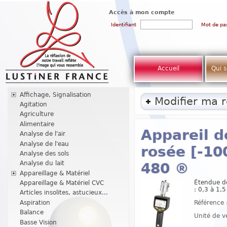
Accès à mon compte
Identifiant
Mot de pa
Accueil
Qui 
Affichage, Signalisation
Modifier ma 
Agitation
Agriculture
Alimentaire
Appareil 
Analyse de l'air
Analyse de l'eau
rosée [-10
Analyse des sols
Analyse du lait
480 ®
Appareillage & Matériel
Étendue de
Appareillage & Matériel CVC
: 0,3 à 1,
Articles insolites, astucieux...
Référence 
Aspiration
Balance
Unité de v
Basse Vision