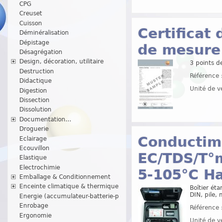
CPG
Creuset
Cuisson
Certificat
Déminéralisation
Dépistage
de mesure
Désagrégation
Design, décoration, utilitaire
3 points 
Destruction
Référence 
Didactique
Unité de v
Digestion
Dissection
Dissolution
Documentation...
Droguerie
Conductim
Eclairage
Ecouvillon
EC/TDS/T°m
Elastique
Electrochimie
5-105°C H
Emballage & Conditionnement
Enceinte climatique & thermique
Boîtier ét
DIN, pile, 
Energie (accumulateur-batterie-p
Enrobage
Référence 
Ergonomie
Unité de v