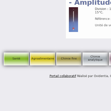
- Amplitud
Division :
15°C.
Référence 
Unité de v
Chimie
Santé
Agroalimentaire
Chimie fine
analytique
Portail collaboratif
Réalisé par Ovidentia,