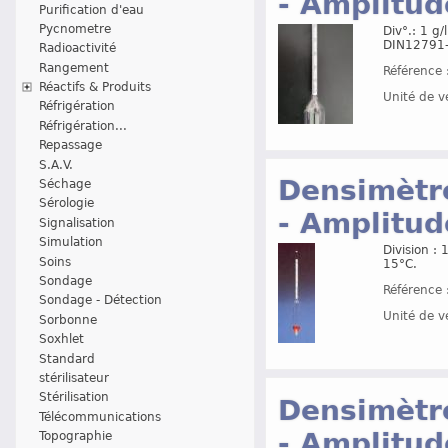
- Amplitud
Purification d'eau
Pycnometre
Div°.: 1 g
DIN12791
Radioactivité
Rangement
Référence 
Réactifs & Produits
Unité de v
Réfrigération
Réfrigération...
Repassage
S.A.V.
Densimètre
Séchage
Sérologie
- Amplitud
Signalisation
Simulation
Division :
Soins
15°C.
Sondage
Référence 
Sondage - Détection
Unité de v
Sorbonne
Soxhlet
Standard
stérilisateur
Stérilisation
Densimètre
Télécommunications
- Amplitud
Topographie