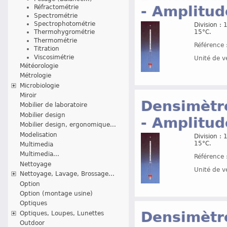
- Amplitud
Réfractométrie
Spectrométrie
Spectrophotométrie
Division :
15°C.
Thermohygrométrie
Thermométrie
Référence 
Titration
Viscosimétrie
Unité de v
Météorologie
Métrologie
Microbiologie
Miroir
Densimètre
Mobilier de laboratoire
Mobilier design
- Amplitud
Mobilier design, ergonomique...
Modelisation
Division :
15°C.
Multimedia
Multimedia...
Référence 
Nettoyage
Unité de v
Nettoyage, Lavage, Brossage...
Option
Option (montage usine)
Optiques
Densimètre
Optiques, Loupes, Lunettes
Outdoor