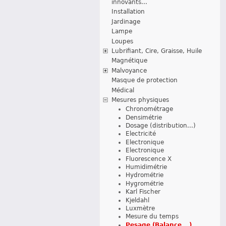
innovants...
Installation
Jardinage
Lampe
Loupes
Lubrifiant, Cire, Graisse, Huile
Magnétique
Malvoyance
Masque de protection
Médical
Mesures physiques
Chronométrage
Densimétrie
Dosage (distribution...)
Electricité
Electronique
Electronique
Fluorescence X
Humidimétrie
Hydrométrie
Hygrométrie
Karl Fischer
Kjeldahl
Luxmètre
Mesure du temps
Pesage (Balance...)