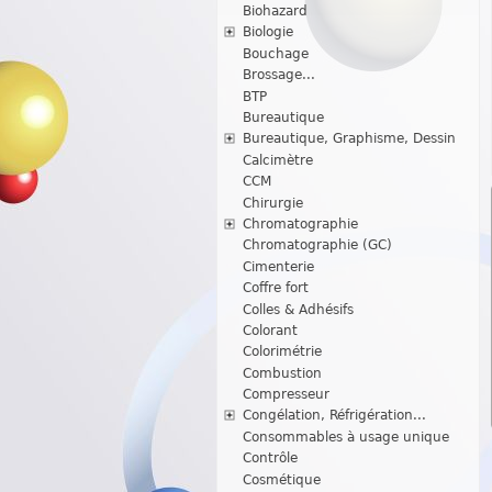
Biohazard
Biologie
Bouchage
Brossage...
BTP
Bureautique
Bureautique, Graphisme, Dessin
Calcimètre
CCM
Chirurgie
Chromatographie
Chromatographie (GC)
Cimenterie
Coffre fort
Colles & Adhésifs
Colorant
Colorimétrie
Combustion
Compresseur
Congélation, Réfrigération...
Consommables à usage unique
Contrôle
Cosmétique