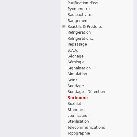
Purification d'eau
Pycnometre
Radioactivité
Rangement
Réactifs & Produits
Réfrigération
Réfrigération...
Repassage
S.A.V.
Séchage
Sérologie
Signalisation
Simulation
Soins
Sondage
Sondage - Détection
Sorbonne
Soxhlet
Standard
stérilisateur
Stérilisation
Télécommunications
Topographie