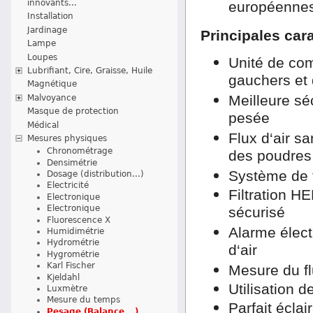
innovants...
européenne
Installation
Jardinage
Principales car
Lampe
Loupes
Unité de co
Lubrifiant, Cire, Graisse, Huile
gauchers et 
Magnétique
Meilleure séc
Malvoyance
Masque de protection
pesée
Médical
Flux d‘air s
Mesures physiques
Chronométrage
des poudres
Densimétrie
Système de f
Dosage (distribution...)
Electricité
Filtration H
Electronique
Electronique
sécurisé
Fluorescence X
Alarme élect
Humidimétrie
Hydrométrie
d‘air
Hygrométrie
Karl Fischer
Mesure du fl
Kjeldahl
Utilisation 
Luxmètre
Mesure du temps
Parfait écla
Pesage (Balance...)