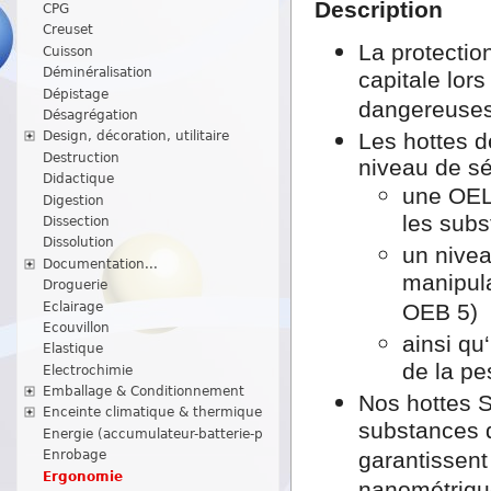
Description
CPG
Creuset
La protectio
Cuisson
Déminéralisation
capitale lor
Dépistage
dangereuses
Désagrégation
Les hottes d
Design, décoration, utilitaire
Destruction
niveau de sé
Didactique
une OEL 
Digestion
les sub
Dissection
Dissolution
un nivea
Documentation...
manipul
Droguerie
Eclairage
OEB 5)
Ecouvillon
ainsi qu
Elastique
de la pe
Electrochimie
Emballage & Conditionnement
Nos hottes S
Enceinte climatique & thermique
substances 
Energie (accumulateur-batterie-p
Enrobage
garantissent 
Ergonomie