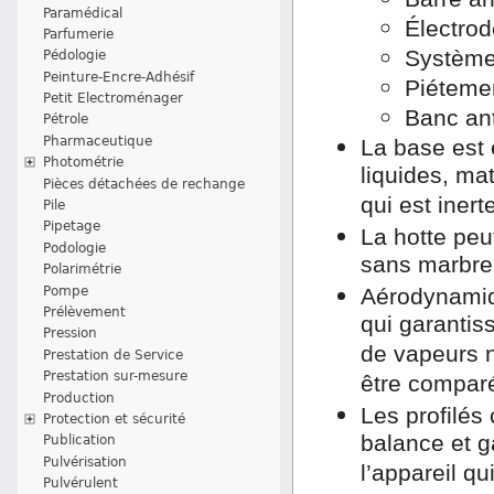
Paramédical
Électrod
Parfumerie
Système 
Pédologie
Peinture-Encre-Adhésif
Piétemen
Petit Electroménager
Banc anti
Pétrole
Pharmaceutique
La base est 
Photométrie
liquides, mat
Pièces détachées de rechange
qui est inerte
Pile
Pipetage
La hotte peu
Podologie
sans marbre
Polarimétrie
Pompe
Aérodynamiqu
Prélèvement
qui garantis
Pression
de vapeurs n
Prestation de Service
Prestation sur-mesure
être comparé
Production
Les profilés 
Protection et sécurité
balance et g
Publication
Pulvérisation
l’appareil qu
Pulvérulent