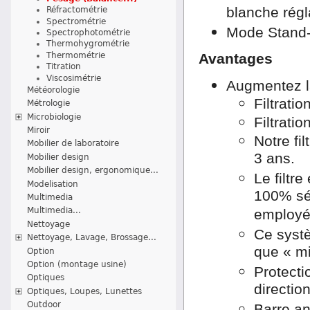
blanche régl
Réfractométrie
Spectrométrie
Mode Stand-
Spectrophotométrie
Thermohygrométrie
Thermométrie
Avantages
Titration
Viscosimétrie
Augmentez la
Météorologie
Filtrati
Métrologie
Microbiologie
Filtrati
Miroir
Notre fi
Mobilier de laboratoire
3 ans.
Mobilier design
Mobilier design, ergonomique...
Le filtr
Modelisation
100% séc
Multimedia
Multimedia...
employée
Nettoyage
Ce systè
Nettoyage, Lavage, Brossage...
que « mi
Option
Option (montage usine)
Protecti
Optiques
directio
Optiques, Loupes, Lunettes
Outdoor
Barre an