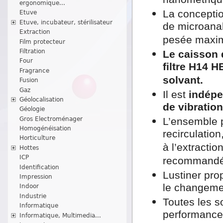
nanométriqu
ergonomique...
La conceptio
Etuve
Etuve, incubateur, stérilisateur
de microanal
Extraction
pesée maxim
Film protecteur
Filtration
Le caisson 
Four
filtre H14 
Fragrance
solvant.
Fusion
Gaz
Il est
indépen
Géolocalisation
de vibratio
Géologie
Gros Electroménager
L’ensemble 
Homogénéisation
recirculatio
Horticulture
à l’extracti
Hottes
ICP
recommandé p
Identification
Lustiner pro
Impression
le changemen
Indoor
Industrie
Toutes les s
Informatique
performance
Informatique, Multimedia...