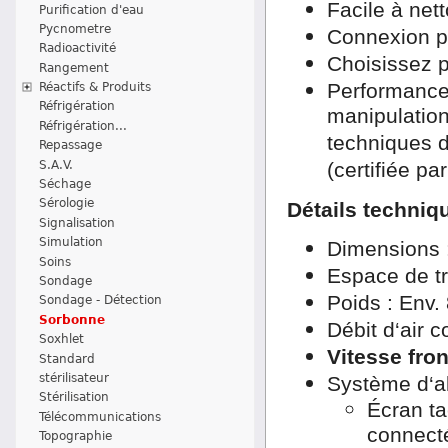
Facile à net
Purification d'eau
Pycnometre
Connexion po
Radioactivité
Choisissez pa
Rangement
Performances
Réactifs & Produits
Réfrigération
manipulatio
Réfrigération...
techniques d
Repassage
S.A.V.
(certifiée pa
Séchage
Sérologie
Détails techniq
Signalisation
Simulation
Dimensions 
Soins
Espace de tr
Sondage
Poids : Env.
Sondage - Détection
Sorbonne
Débit d‘air 
Soxhlet
Vitesse fron
Standard
stérilisateur
Système d‘a
Stérilisation
Écran ta
Télécommunications
connect
Topographie