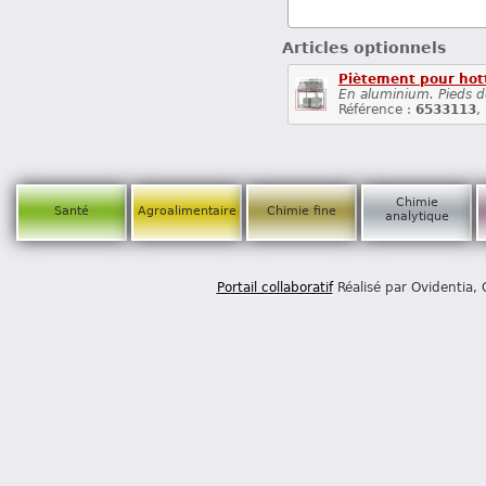
Articles optionnels
Piètement pour hot
En aluminium. Pieds de
Référence :
6533113
,
Chimie
Santé
Agroalimentaire
Chimie fine
analytique
Portail collaboratif
Réalisé par Ovidentia,