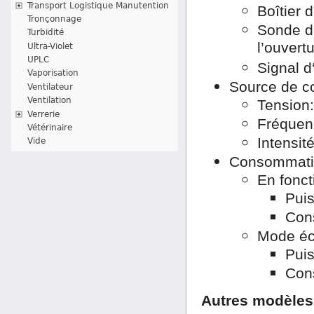
Transport Logistique Manutention
Boîtier 
Tronçonnage
Sonde de
Turbidité
l’ouvert
Ultra-Violet
UPLC
Signal d
Vaporisation
Source de c
Ventilateur
Ventilation
Tension
Verrerie
Fréquen
Vétérinaire
Intensit
Vide
Consommatio
En fonc
Pui
Con
Mode éc
Pui
Con
Autres modèles