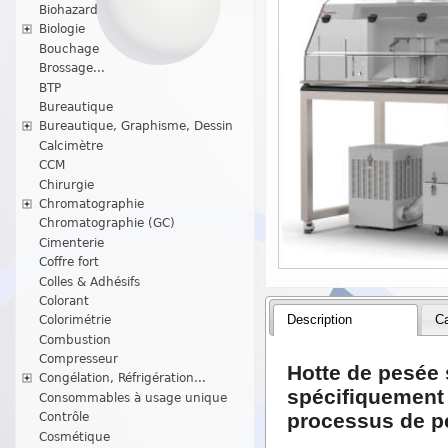
Biohazard
Biologie
Bouchage
Brossage...
BTP
Bureautique
Bureautique, Graphisme, Dessin
Calcimètre
CCM
Chirurgie
Chromatographie
Chromatographie (GC)
Cimenterie
Coffre fort
Colles & Adhésifs
Colorant
Description
Ca
Colorimétrie
Combustion
Compresseur
Hotte de pesée 
Congélation, Réfrigération...
spécifiquement 
Consommables à usage unique
processus de p
Contrôle
Cosmétique