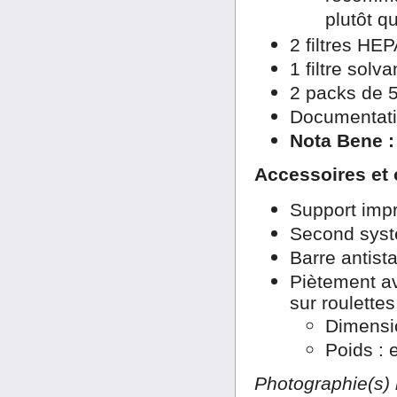
plutôt q
2 filtres HE
1 filtre solv
2 packs de 5
Documentat
Nota Bene :
Accessoires et 
Support imp
Second syst
Barre antist
Piètement av
sur roulettes
Dimensi
Poids : 
Photographie(s) 