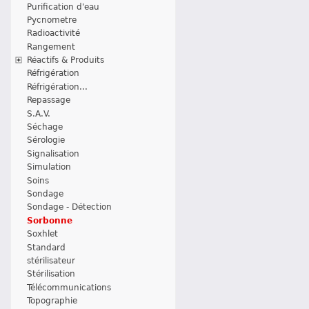
Purification d'eau
Pycnometre
Radioactivité
Rangement
Réactifs & Produits
Réfrigération
Réfrigération...
Repassage
S.A.V.
Séchage
Sérologie
Signalisation
Simulation
Soins
Sondage
Sondage - Détection
Sorbonne
Soxhlet
Standard
stérilisateur
Stérilisation
Télécommunications
Topographie