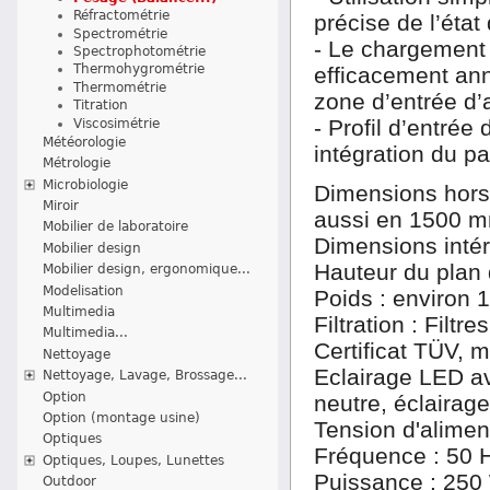
Réfractométrie
précise de l’état 
Spectrométrie
- Le chargement e
Spectrophotométrie
Thermohygrométrie
efficacement annu
Thermométrie
zone d’entrée d’a
Titration
- Profil d’entré
Viscosimétrie
Météorologie
intégration du
Métrologie
Microbiologie
Dimensions hors 
Miroir
aussi en 1500 m
Mobilier de laboratoire
Dimensions intér
Mobilier design
Hauteur du plan 
Mobilier design, ergonomique...
Modelisation
Poids : environ 
Multimedia
Filtration : Fil
Multimedia...
Certificat TÜV,
Nettoyage
Eclairage LED av
Nettoyage, Lavage, Brossage...
Option
neutre, éclairage
Option (montage usine)
Tension d'alimen
Optiques
Fréquence : 50 
Optiques, Loupes, Lunettes
Puissance : 250
Outdoor