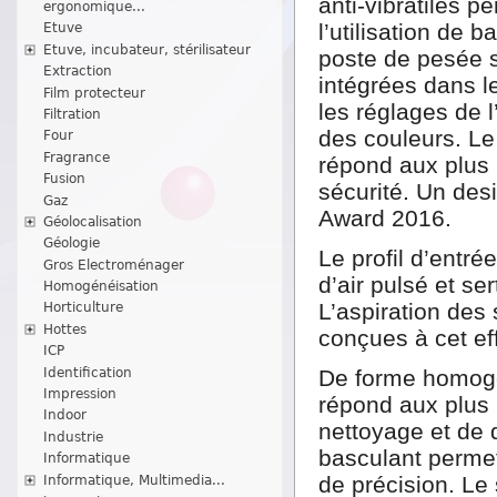
anti-vibratiles p
ergonomique...
l’utilisation de 
Etuve
Etuve, incubateur, stérilisateur
poste de pesée s
Extraction
intégrées dans 
Film protecteur
les réglages de 
Filtration
des couleurs. Le
Four
Fragrance
répond aux plus 
Fusion
sécurité. Un des
Gaz
Award 2016.
Géolocalisation
Géologie
Le profil d’entrée
Gros Electroménager
d’air pulsé et s
Homogénéisation
L’aspiration des
Horticulture
Hottes
conçues à cet ef
ICP
Identification
De forme homogèn
Impression
répond aux plus 
Indoor
nettoyage et de 
Industrie
basculant permet
Informatique
de précision. Le
Informatique, Multimedia...