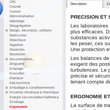
CPG
Description
Ca
Creuset
Cuisson
PRECISION ET
Déminéralisation
Dépistage
Les laboratoire
Désagrégation
plus efficaces. 
Design, décoration, utilitaire
Destruction
substances activ
Didactique
les peser, ces s
Digestion
Une protection e
Dissection
Dissolution
Les balances de 
Documentation...
exigent des post
Droguerie
Eclairage
turbulences. Le
Ecouvillon
précise et sécur
Elastique
tenant compte de
Electrochimie
Emballage & Conditionnement
Enceinte climatique & thermique
ERGONOMIE ET
Energie (accumulateur-batterie-p
Enrobage
La surface de tr
Ergonomie