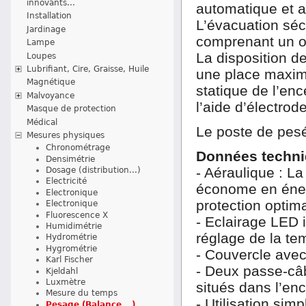
innovants...
automatique et a
Installation
L’évacuation séc
Jardinage
comprenant un ori
Lampe
La disposition de
Loupes
Lubrifiant, Cire, Graisse, Huile
une place maxima
Magnétique
statique de l’en
Malvoyance
l’aide d’électrod
Masque de protection
Médical
Le poste de pesé
Mesures physiques
Chronométrage
Données techni
Densimétrie
- Aéraulique : La 
Dosage (distribution...)
Electricité
économe en éne
Electronique
protection optim
Electronique
Fluorescence X
- Eclairage LED 
Humidimétrie
réglage de la te
Hydrométrie
Hygrométrie
- Couvercle avec
Karl Fischer
- Deux passe-câb
Kjeldahl
Luxmètre
situés dans l’enc
Mesure du temps
- Utilisation sim
Pesage (Balance...)