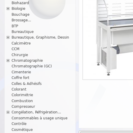
Biohazard
Biologie
Bouchage
Brossage...
BTP
Bureautique
Bureautique, Graphisme, Dessin
Calcimètre
CCM
Chirurgie
Chromatographie
Chromatographie (GC)
Cimenterie
Coffre fort
Colles & Adhésifs
Colorant
Colorimétrie
Combustion
Compresseur
Congélation, Réfrigération...
Consommables à usage unique
Contrôle
Cosmétique