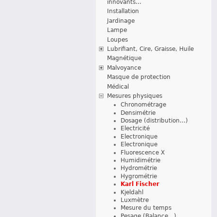
innovants...
Installation
Jardinage
Lampe
Loupes
Lubrifiant, Cire, Graisse, Huile
Magnétique
Malvoyance
Masque de protection
Médical
Mesures physiques
Chronométrage
Densimétrie
Dosage (distribution...)
Electricité
Electronique
Electronique
Fluorescence X
Humidimétrie
Hydrométrie
Hygrométrie
Karl Fischer
Kjeldahl
Luxmètre
Mesure du temps
Pesage (Balance...)