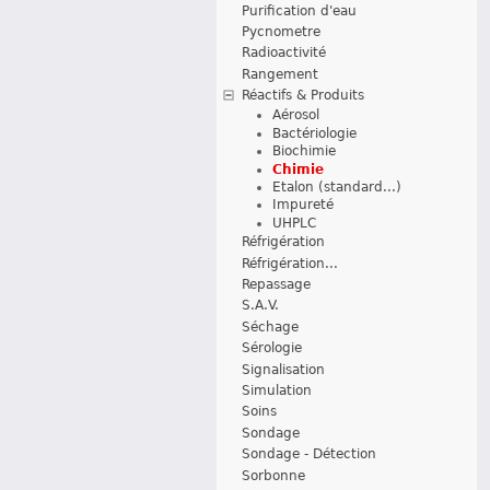
Purification d'eau
Pycnometre
Radioactivité
Rangement
Réactifs & Produits
Aérosol
Bactériologie
Biochimie
Chimie
Etalon (standard...)
Impureté
UHPLC
Réfrigération
Réfrigération...
Repassage
S.A.V.
Séchage
Sérologie
Signalisation
Simulation
Soins
Sondage
Sondage - Détection
Sorbonne