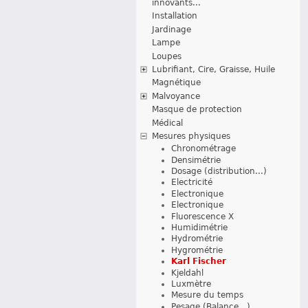
innovants...
Installation
Jardinage
Lampe
Loupes
Lubrifiant, Cire, Graisse, Huile
Magnétique
Malvoyance
Masque de protection
Médical
Mesures physiques
Chronométrage
Densimétrie
Dosage (distribution...)
Electricité
Electronique
Electronique
Fluorescence X
Humidimétrie
Hydrométrie
Hygrométrie
Karl Fischer
Kjeldahl
Luxmètre
Mesure du temps
Pesage (Balance...)