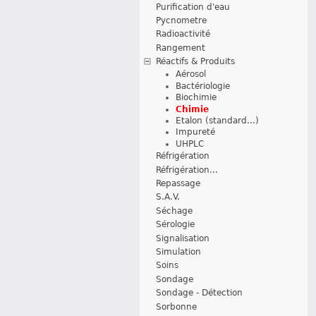
Purification d'eau
Pycnometre
Radioactivité
Rangement
Réactifs & Produits
Aérosol
Bactériologie
Biochimie
Chimie
Etalon (standard...)
Impureté
UHPLC
Réfrigération
Réfrigération...
Repassage
S.A.V.
Séchage
Sérologie
Signalisation
Simulation
Soins
Sondage
Sondage - Détection
Sorbonne