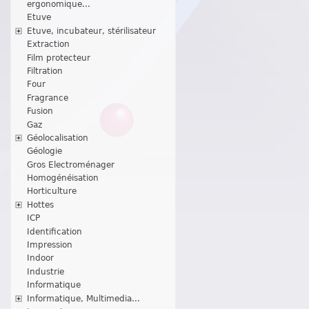
ergonomique...
Etuve
Etuve, incubateur, stérilisateur
Extraction
Film protecteur
Filtration
Four
Fragrance
Fusion
Gaz
Géolocalisation
Géologie
Gros Electroménager
Homogénéisation
Horticulture
Hottes
ICP
Identification
Impression
Indoor
Industrie
Informatique
Informatique, Multimedia...