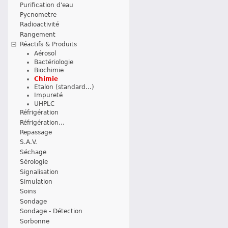
Purification d'eau
Pycnometre
Radioactivité
Rangement
Réactifs & Produits
Aérosol
Bactériologie
Biochimie
Chimie
Etalon (standard...)
Impureté
UHPLC
Réfrigération
Réfrigération...
Repassage
S.A.V.
Séchage
Sérologie
Signalisation
Simulation
Soins
Sondage
Sondage - Détection
Sorbonne