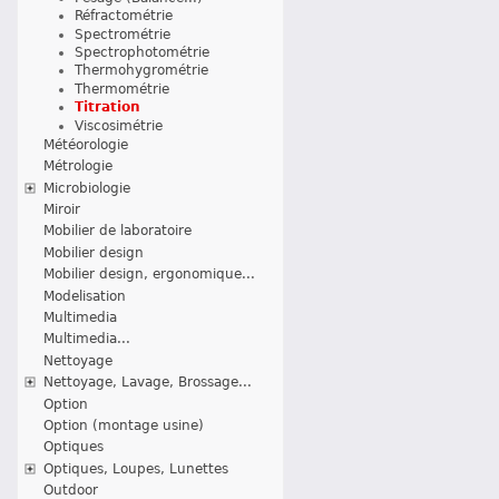
Réfractométrie
Spectrométrie
Spectrophotométrie
Thermohygrométrie
Thermométrie
Titration
Viscosimétrie
Météorologie
Métrologie
Microbiologie
Miroir
Mobilier de laboratoire
Mobilier design
Mobilier design, ergonomique...
Modelisation
Multimedia
Multimedia...
Nettoyage
Nettoyage, Lavage, Brossage...
Option
Option (montage usine)
Optiques
Optiques, Loupes, Lunettes
Outdoor