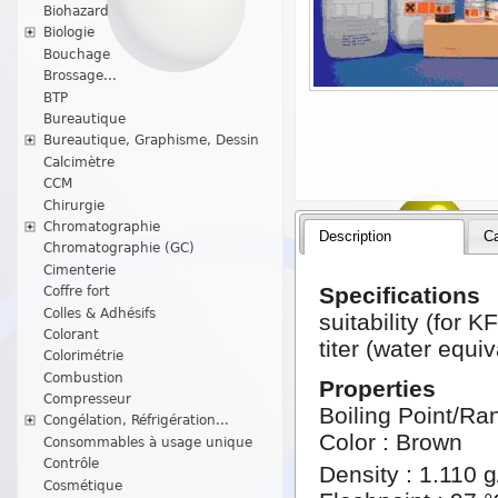
Biohazard
Biologie
Bouchage
Brossage...
BTP
Bureautique
Bureautique, Graphisme, Dessin
Calcimètre
CCM
Chirurgie
Chromatographie
Description
Ca
Chromatographie (GC)
Cimenterie
Specifications
Coffre fort
Colles & Adhésifs
suitability (for K
Colorant
titer (water equi
Colorimétrie
Combustion
Properties
Compresseur
Boiling Point/Ra
Congélation, Réfrigération...
Color : Brown
Consommables à usage unique
Contrôle
Density : 1.110 
Cosmétique