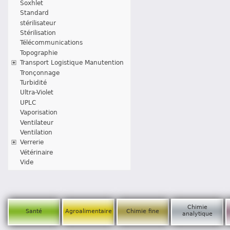
Soxhlet
Standard
stérilisateur
Stérilisation
Télécommunications
Topographie
Transport Logistique Manutention
Tronçonnage
Turbidité
Ultra-Violet
UPLC
Vaporisation
Ventilateur
Ventilation
Verrerie
Vétérinaire
Vide
Chimie
Santé
Agroalimentaire
Chimie fine
analytique