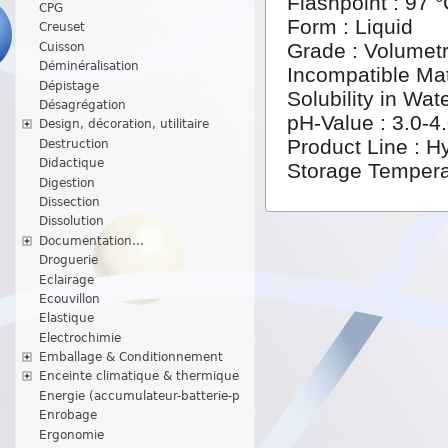
Flashpoint : 97 
CPG
Form : Liquid
Creuset
Grade : Volumet
Cuisson
Déminéralisation
Incompatible Mat
Dépistage
Solubility in Wat
Désagrégation
pH-Value : 3.0-4
Design, décoration, utilitaire
Product Line : 
Destruction
Didactique
Storage Tempera
Digestion
Dissection
Dissolution
Documentation...
Droguerie
Eclairage
Ecouvillon
Elastique
Electrochimie
Emballage & Conditionnement
Enceinte climatique & thermique
Energie (accumulateur-batterie-p
Enrobage
Ergonomie