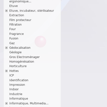
ergonomique...
Etuve
Etuve, incubateur, stérilisateur
Extraction
Film protecteur
Filtration
Four
Fragrance
Fusion
Gaz
Géolocalisation
Géologie
Gros Electroménager
Homogénéisation
Horticulture
Hottes
ICP
Identification
Impression
Indoor
Industrie
Informatique
Informatique, Multimedia...