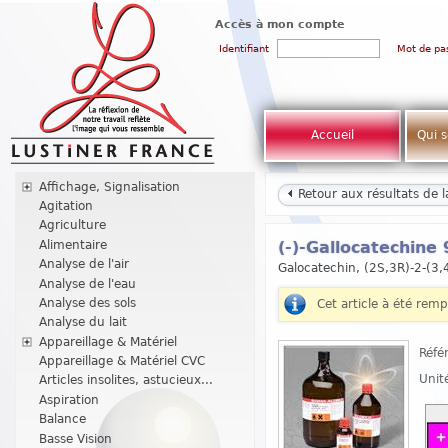
Accès à mon compte
Identifiant
Mot de pa
Accueil
Qui 
Affichage, Signalisation
Retour aux résultats de 
Agitation
Agriculture
Alimentaire
(-)-Gallocatechine
Analyse de l'air
Galocatechin, (2S,3R)-2-(3,
Analyse de l'eau
Analyse des sols
Cet article à été rem
Analyse du lait
Appareillage & Matériel
Réfé
Appareillage & Matériel CVC
Unit
Articles insolites, astucieux...
Aspiration
Balance
Basse Vision