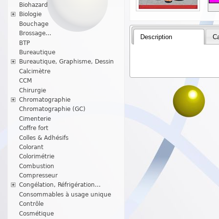
Biohazard
Biologie
Bouchage
Brossage...
Description
Ca
BTP
Bureautique
Bureautique, Graphisme, Dessin
Calcimètre
CCM
Chirurgie
Chromatographie
Chromatographie (GC)
Cimenterie
Coffre fort
Colles & Adhésifs
Colorant
Colorimétrie
Combustion
Compresseur
Congélation, Réfrigération...
Consommables à usage unique
Contrôle
Cosmétique