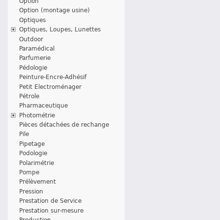
Option
Option (montage usine)
Optiques
Optiques, Loupes, Lunettes
Outdoor
Paramédical
Parfumerie
Pédologie
Peinture-Encre-Adhésif
Petit Electroménager
Pétrole
Pharmaceutique
Photométrie
Pièces détachées de rechange
Pile
Pipetage
Podologie
Polarimétrie
Pompe
Prélèvement
Pression
Prestation de Service
Prestation sur-mesure
Production