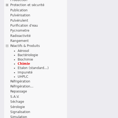
Protection et sécurité
Publication
Pulvérisation
Pulvérulent
Purification d'eau
Pycnometre
Radioactivité
Rangement
Réactifs & Produits
Aérosol
Bactériologie
Biochimie
Chimie
Etalon (standard...)
Impureté
UHPLC
Réfrigération
Réfrigération...
Repassage
S.A.V.
Séchage
Sérologie
Signalisation
Simulation