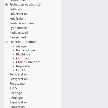
Protection et sécurité
Publication
Pulvérisation
Pulvérulent
Purification d'eau
Pycnometre
Radioactivité
Rangement
Réactifs & Produits
Aérosol
Bactériologie
Biochimie
Chimie
Etalon (standard...)
Impureté
UHPLC
Réfrigération
Réfrigération...
Repassage
S.A.V.
Séchage
Sérologie
Signalisation
Simulation