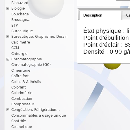
Biohazard
Biologie
Bouchage
Description
Ca
Brossage...
BTP
État physique : l
Bureautique
Point d'ébullition
Bureautique, Graphisme, Dessin
Calcimètre
Point d’éclair :
CCM
Densité : 0.90 g
Chirurgie
Chromatographie
Chromatographie (GC)
Cimenterie
Coffre fort
Colles & Adhésifs
Colorant
Colorimétrie
Combustion
Compresseur
Congélation, Réfrigération...
Consommables à usage unique
Contrôle
Cosmétique