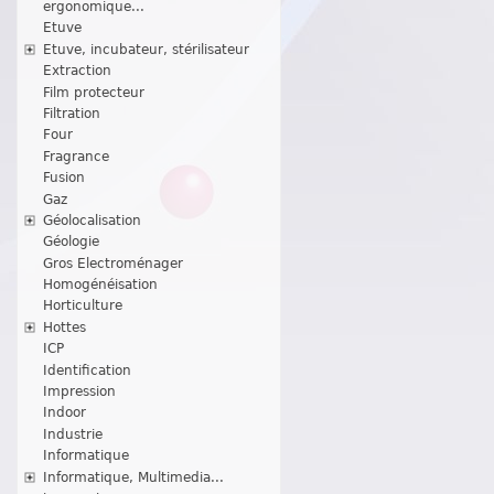
ergonomique...
Etuve
Etuve, incubateur, stérilisateur
Extraction
Film protecteur
Filtration
Four
Fragrance
Fusion
Gaz
Géolocalisation
Géologie
Gros Electroménager
Homogénéisation
Horticulture
Hottes
ICP
Identification
Impression
Indoor
Industrie
Informatique
Informatique, Multimedia...