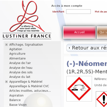
Accès à mon compte
Identifiant
Mot de pa
Accueil
Qui 
Affichage, Signalisation
Retour aux rés
Agitation
Agriculture
Alimentaire
(-)-Néomen
Analyse de l'air
Analyse de l'eau
(1R,2R,5S)-Ment
Analyse des sols
Analyse du lait
Référenc
Appareillage & Matériel
Unité de
Appareillage & Matériel CVC
Articles insolites, astucieux...
Aspiration
Balance
Basse Vision