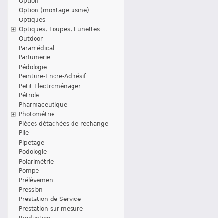
Option
Option (montage usine)
Optiques
Optiques, Loupes, Lunettes
Outdoor
Paramédical
Parfumerie
Pédologie
Peinture-Encre-Adhésif
Petit Electroménager
Pétrole
Pharmaceutique
Photométrie
Pièces détachées de rechange
Pile
Pipetage
Podologie
Polarimétrie
Pompe
Prélèvement
Pression
Prestation de Service
Prestation sur-mesure
Production