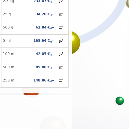
2,5 kg
233.07 €
HT
25 g
34.20 €
HT
500 g
62.84 €
HT
5 ml
168.64 €
HT
100 ml
42.05 €
HT
500 ml
85.80 €
HT
250 ml
148.86 €
HT