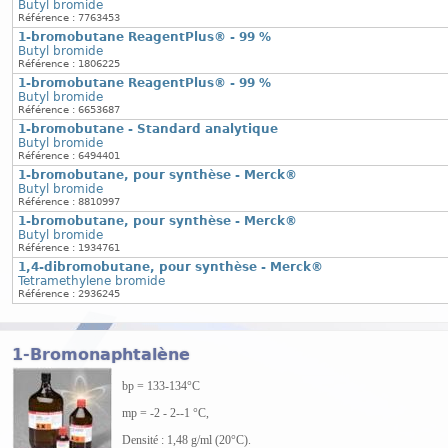
Butyl bromide
Référence : 7763453
1-bromobutane ReagentPlus® - 99 %
Butyl bromide
Référence : 1806225
1-bromobutane ReagentPlus® - 99 %
Butyl bromide
Référence : 6653687
1-bromobutane - Standard analytique
Butyl bromide
Référence : 6494401
1-bromobutane, pour synthèse - Merck®
Butyl bromide
Référence : 8810997
1-bromobutane, pour synthèse - Merck®
Butyl bromide
Référence : 1934761
1,4-dibromobutane, pour synthèse - Merck®
Tetramethylene bromide
Référence : 2936245
1-Bromonaphtalène
bp = 133-134°C
mp = -2 - 2--1 °C,
Densité : 1,48 g/ml (20°C).