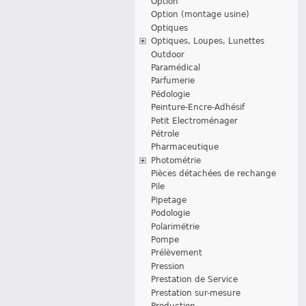
Option
Option (montage usine)
Optiques
Optiques, Loupes, Lunettes
Outdoor
Paramédical
Parfumerie
Pédologie
Peinture-Encre-Adhésif
Petit Electroménager
Pétrole
Pharmaceutique
Photométrie
Pièces détachées de rechange
Pile
Pipetage
Podologie
Polarimétrie
Pompe
Prélèvement
Pression
Prestation de Service
Prestation sur-mesure
Production