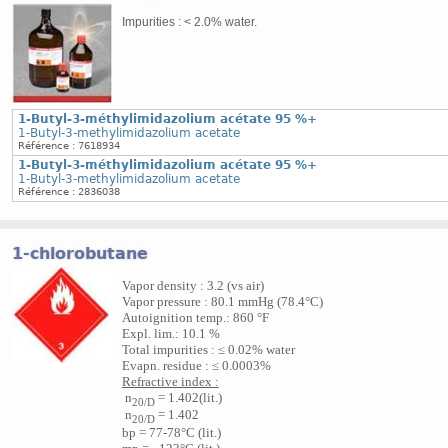
Impurities : < 2.0% water.
1-Butyl-3-méthylimidazolium acétate 95 %+
1-Butyl-3-methylimidazolium acetate
Référence : 7618934
1-Butyl-3-méthylimidazolium acétate 95 %+
1-Butyl-3-methylimidazolium acetate
Référence : 2836038
1-chlorobutane
Vapor density : 3.2 (vs air)
Vapor pressure : 80.1 mmHg (78.4°C)
Autoignition temp.: 860 °F
Expl. lim.: 10.1 %
Total impurities : ≤ 0.02% water
Evapn. residue : ≤ 0.0003%
Refractive index :
n
= 1.402(lit.)
20/D
n
= 1.402
20/D
bp = 77-78°C (lit.)