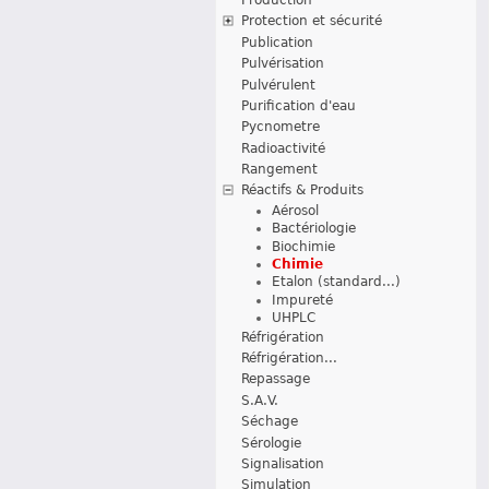
Protection et sécurité
Publication
Pulvérisation
Pulvérulent
Purification d'eau
Pycnometre
Radioactivité
Rangement
Réactifs & Produits
Aérosol
Bactériologie
Biochimie
Chimie
Etalon (standard...)
Impureté
UHPLC
Réfrigération
Réfrigération...
Repassage
S.A.V.
Séchage
Sérologie
Signalisation
Simulation