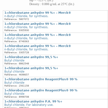
mp = −123°C (lit.)
Density : 0.886 g/mL at 25°C (lit.)
1-chlorobutane anhydre 99 %+ - Merck®
n-Butyl chloride, for synthesis.
Référence : 5807072
1-chlorobutane anhydre 99 %+ - Merck®
n-Butyl chloride, for synthesis.
Référence : 9305930
1-chlorobutane anhydre 99 %+ - Merck®
n-Butyl chloride, for synthesis.
Référence : 8748363
1-chlorobutane anhydre 99 %+ - Merck®
n-Butyl chloride, for synthesis.
Référence : 3305728
1-chlorobutane anhydre 99,5 %+
Butyl chloride
Référence : 8862548
1-chlorobutane anhydre 99,5 %+
Butyl chloride
Référence : 4698657
1-chlorobutane anhydre ReagentPlus® 99 %
Butyl chloride
Référence : 2561158
1-chlorobutane anhydre ReagentPlus® 99 %
Butyl chloride
Référence : 8998708
1-chlorobutane anhydre P.A. 99 %+
Butyl chloride. For laboratory use.
Référence : 4897341