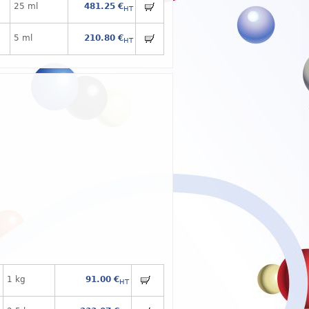
25 ml
481.25 €
HT
5 ml
210.80 €
HT
1 kg
91.00 €
HT