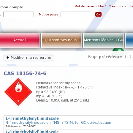
Mot de passe oublié ?
Créer un compt
 mon compte
t
Mot de passe
Accueil
Qui sommes-nous?
Mentions légales, CGV
Page précédente
1
,
2
Modifier ma recherche
CAS 18156-74-6
Derivatization for silylations
Refractive index : n
= 1.475 (lit.)
20/D
bp = 93-94°C (lit.)
mp = −40°C (lit.)
Density : 0.956 g/mL at 25°C (lit.)
1-(Trimethylsilyl)imidazole
N-Trimethylsilylimidazole ; TMSI ; TSIM, for GC derivatization
Référence : 7204067
1-(Triméthylsilyl)imidazole