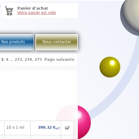
e
Panier d'achat
Votre panier est vide
Nos produits
Nous contacter
,
3
,
4
...
273
,
274
,
275
Page suivante
10 x 1 ml
399.32 €
HT