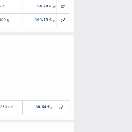
5 g
54.20 €
HT
500 g
164.15 €
HT
250 ml
88.64 €
HT