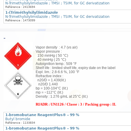
N-Trimethylsilylimidazole ; TMSI ; TSIM, for GC derivatization
Référence : 2413694
1-(Triméthylsilyl)imidazole
N-Trimethylsilylimidazole ; TMSI ; TSIM, for GC derivatization
Référence : 1473099
-
Vapor density : 4.7 (vs air)
Vapor pressure :
150 mmHg ( 50 °C)
40 mmHg ( 25 °C)
Autoignition temp.: 509 °F
Shelf life : limited shelf life, expiry date on the label
Expl. lim.: 2.8-6.6 %, 100 °F
Refractive index :
n20/D = 1.439(lit.)
n20/D 1.440
bp = 100-104°C (lit.)
mp = −112°C (lit.)
Density : 1.276 g/mL at 25°C (lit.)
RIADR : UN1126 / Classe : 3 / Packing group : II.
1-bromobutane ReagentPlus® - 99 %
Butyl bromide
Référence : 1133834
1-bromobutane ReagentPlus® - 99 %