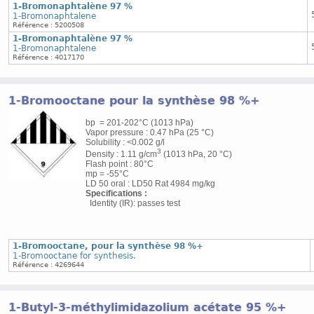
1-Bromonaphtalène 97 %
1-Bromonaphtalene
Référence : 5200508
1-Bromonaphtalène 97 %
1-Bromonaphtalene
Référence : 4017170
1-Bromooctane pour la synthèse 98 %+
bp = 201-202°C (1013 hPa)
Vapor pressure : 0.47 hPa (25 °C)
Solubility : <0.002 g/l
3
Density : 1.11 g/cm
(1013 hPa, 20 °C)
Flash point : 80°C
mp = -55°C
LD 50 oral : LD50 Rat 4984 mg/kg
Specifications :
Identity (IR): passes test
1-Bromooctane, pour la synthèse 98 %+
1-Bromooctane for synthesis.
Référence : 4269644
1-Butyl-3-méthylimidazolium acétate 95 %+