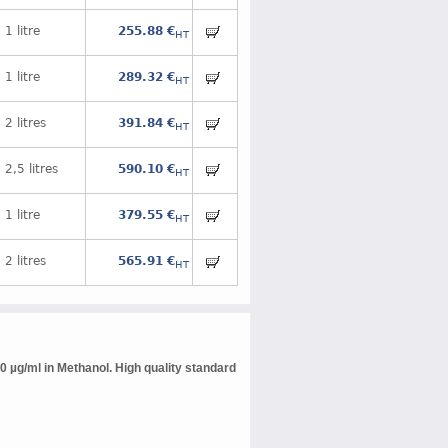
1 litre
255.88 €
HT
1 litre
289.32 €
HT
2 litres
391.84 €
HT
2,5 litres
590.10 €
HT
1 litre
379.55 €
HT
2 litres
565.91 €
HT
0 µg/ml in Methanol. High quality standard