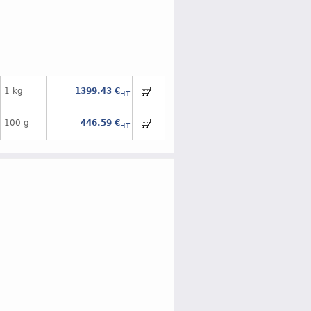
1 kg
1399.43 €
HT
100 g
446.59 €
HT